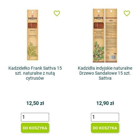
favorite_border
favorite_border
Kadzidełko Frank Sattva 15
Kadzidła indyjskie naturalne
szt. naturalne z nutą
Drzewo Sandałowe 15 szt.
cytrusów
Sattva
12,50 zł
12,90 zł
DO KOSZYKA
DO KOSZYKA