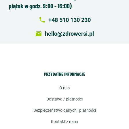
piątek w godz. 9:00 - 16:00)
local_phone
+48 510 130 230
email
hello@zdrowersi.pl
PRZYDATNE INFORMACJE
o nas
dostawa / płatności
bezpieczeństwo danych i płatności
kontakt z nami