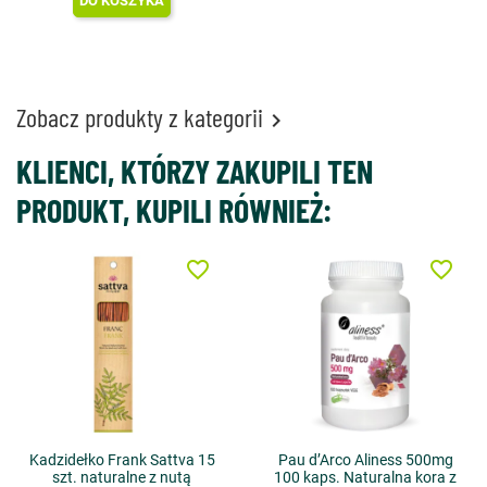
DO KOSZYKA
Zobacz produkty z kategorii

KLIENCI, KTÓRZY ZAKUPILI TEN
PRODUKT, KUPILI RÓWNIEŻ:
favorite_border
favorite_border
Kadzidełko Frank Sattva 15
Pau d’Arco Aliness 500mg
szt. naturalne z nutą
100 kaps. Naturalna kora z