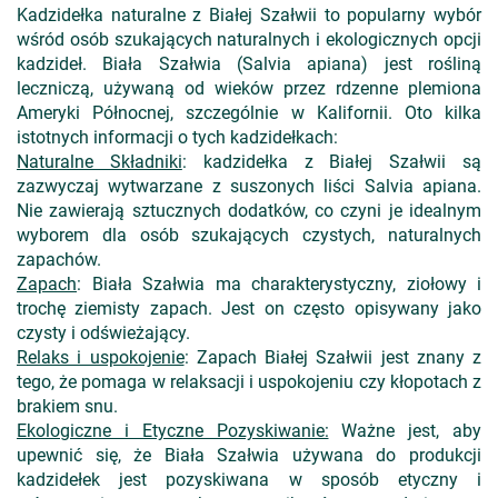
Kadzidełka naturalne z Białej Szałwii to popularny wybór
wśród osób szukających naturalnych i ekologicznych opcji
kadzideł. Biała Szałwia (Salvia apiana) jest rośliną
leczniczą, używaną od wieków przez rdzenne plemiona
Ameryki Północnej, szczególnie w Kalifornii. Oto kilka
istotnych informacji o tych kadzidełkach:
Naturalne Składniki
: kadzidełka z Białej Szałwii są
zazwyczaj wytwarzane z suszonych liści Salvia apiana.
Nie zawierają sztucznych dodatków, co czyni je idealnym
wyborem dla osób szukających czystych, naturalnych
zapachów.
Zapach
: Biała Szałwia ma charakterystyczny, ziołowy i
trochę ziemisty zapach. Jest on często opisywany jako
czysty i odświeżający.
Relaks i uspokojenie
: Zapach Białej Szałwii jest znany z
tego, że pomaga w relaksacji i uspokojeniu czy kłopotach z
brakiem snu.
Ekologiczne i Etyczne Pozyskiwanie:
Ważne jest, aby
upewnić się, że Biała Szałwia używana do produkcji
kadzidełek jest pozyskiwana w sposób etyczny i