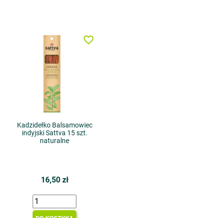
favorite_border
Kadzidełko Balsamowiec
indyjski Sattva 15 szt.
naturalne
16,50 zł