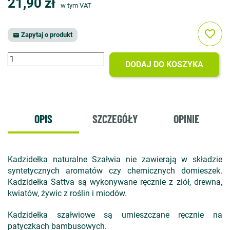
21,90 zł
w tym VAT
favorite_border
Zapytaj o produkt

DODAJ DO KOSZYKA
OPIS
SZCZEGÓŁY
OPINIE
Kadzidełka naturalne Szałwia nie zawierają w składzie
syntetycznych aromatów czy chemicznych domieszek.
Kadzidełka Sattva są wykonywane ręcznie z ziół, drewna,
kwiatów, żywic z roślin i miodów.
Kadzidełka szałwiowe są umieszczane ręcznie na
patyczkach bambusowych.