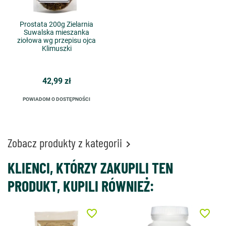
Prostata 200g Zielarnia
Suwalska mieszanka
ziołowa wg przepisu ojca
Klimuszki
42,99 zł
POWIADOM O DOSTĘPNOŚCI
Zobacz produkty z kategorii

KLIENCI, KTÓRZY ZAKUPILI TEN
PRODUKT, KUPILI RÓWNIEŻ:
favorite_border
favorite_border