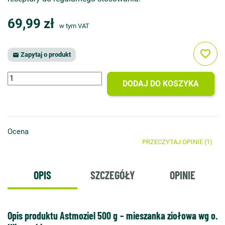
69,99 zł
w tym VAT
favorite_border
Zapytaj o produkt

DODAJ DO KOSZYKA
Ocena
PRZECZYTAJ OPINIE (1)
OPIS
SZCZEGÓŁY
OPINIE
Opis produktu Astmoziel 500 g – mieszanka ziołowa wg o.