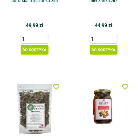
autorska mieszanka ziół
mieszanka ziół
49,99 zł
44,99 zł
DO KOSZYKA
DO KOSZYKA
favorite_border
favorite_border