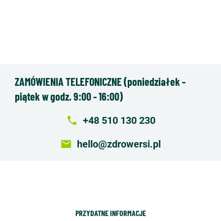
ZAMÓWIENIA TELEFONICZNE (poniedziałek -
piątek w godz. 9:00 - 16:00)
local_phone
+48 510 130 230
email
hello@zdrowersi.pl
PRZYDATNE INFORMACJE