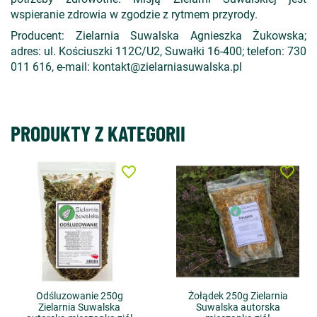
wspieranie zdrowia w zgodzie z rytmem przyrody.
Producent: Zielarnia Suwalska Agnieszka Żukowska;
adres: ul. Kościuszki 112C/U2, Suwałki 16-400; telefon: 730
011 616, e-mail: kontakt@zielarniasuwalska.pl
PRODUKTY Z KATEGORII
favorite_border
favorite_border
Odśluzowanie 250g
Żołądek 250g Zielarnia
Zielarnia Suwalska
Suwalska autorska