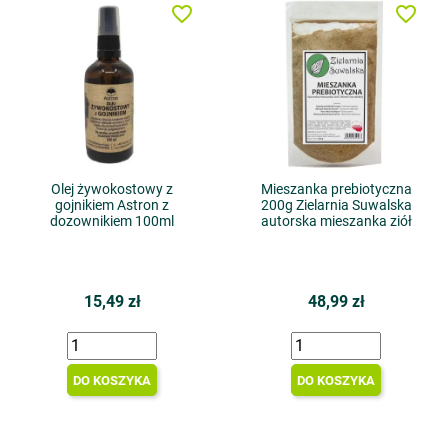
favorite_border
favorite_border
Olej żywokostowy z
Mieszanka prebiotyczna
gojnikiem Astron z
200g Zielarnia Suwalska
dozownikiem 100ml
autorska mieszanka ziół
15,49 zł
48,99 zł
DO KOSZYKA
DO KOSZYKA