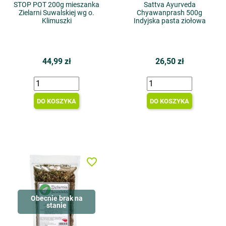
STOP POT 200g mieszanka
Sattva Ayurveda
Zielarni Suwalskiej wg o.
Chyawanprash 500g
Klimuszki
Indyjska pasta ziołowa
44,99 zł
26,50 zł
DO KOSZYKA
DO KOSZYKA
favorite_border
Obecnie brak na
stanie