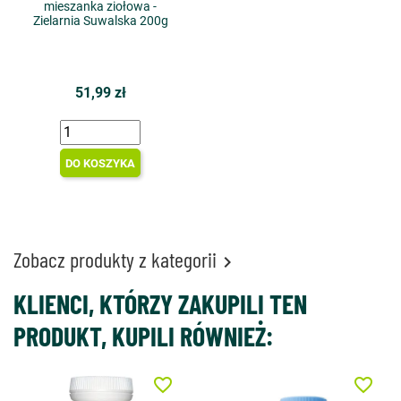
mieszanka ziołowa -
Zielarnia Suwalska 200g
51,99 zł
DO KOSZYKA
Zobacz produkty z kategorii

KLIENCI, KTÓRZY ZAKUPILI TEN
PRODUKT, KUPILI RÓWNIEŻ:
favorite_border
favorite_border