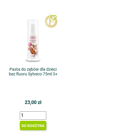
favorite_border
Pasta do zębów dla dzieci
bez fluoru Sylveco 75ml 3+
23,00 zł
DO KOSZYKA