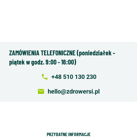
ZAMÓWIENIA TELEFONICZNE (poniedziałek -
piątek w godz. 9:00 - 16:00)
local_phone
+48 510 130 230
email
hello@zdrowersi.pl
PRZYDATNE INFORMACJE