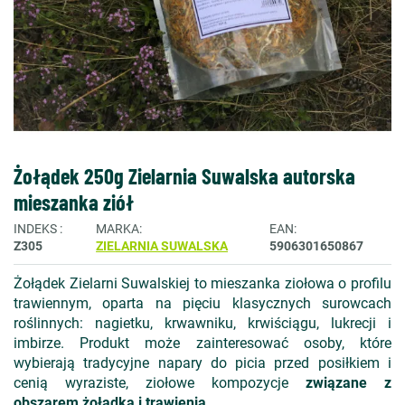
Żołądek 250g Zielarnia Suwalska autorska
mieszanka ziół
INDEKS
MARKA
EAN
Z305
ZIELARNIA SUWALSKA
5906301650867
Żołądek Zielarni Suwalskiej to mieszanka ziołowa o profilu
trawiennym, oparta na pięciu klasycznych surowcach
roślinnych: nagietku, krwawniku, krwiściągu, lukrecji i
imbirze. Produkt może zainteresować osoby, które
wybierają tradycyjne napary do picia przed posiłkiem i
cenią wyraziste, ziołowe kompozycje
związane z
obszarem żołądka i trawienia
.