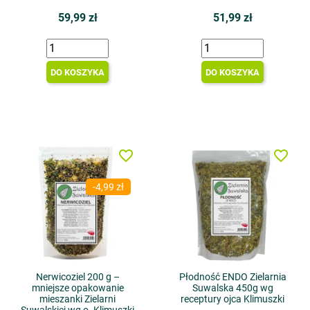
59,99 zł
51,99 zł
DO KOSZYKA
DO KOSZYKA
favorite_border
favorite_border
-4,99 zł
Nerwicoziel 200 g –
Płodność ENDO Zielarnia
mniejsze opakowanie
Suwalska 450g wg
mieszanki Zielarni
receptury ojca Klimuszki