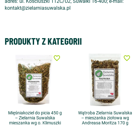
adres: ul. Kościuszki 112C/U2, Suwałki 16-400; e-mail:
kontakt@zielarniasuwalska.pl
PRODUKTY Z KATEGORII
favorite_border
favorite_border
Mięśniakoziel do picia 450 g
Wątroba Zielarnia Suwalska
– Zielarnia Suwalska
– mieszanka ziołowa wg
mieszanka wg o. Klimuszki
Andreasa Moritza 170 g