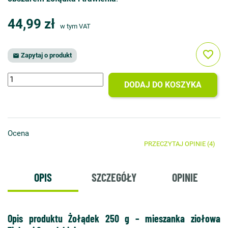
44,99 zł
w tym VAT
favorite_border
Zapytaj o produkt

DODAJ DO KOSZYKA
Ocena
PRZECZYTAJ OPINIE (4)
OPIS
SZCZEGÓŁY
OPINIE
Opis produktu Żołądek 250 g – mieszanka ziołowa