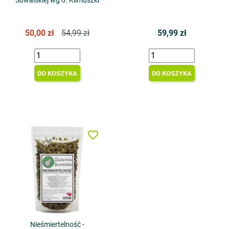
Suwalskiej wg o. Klimuszki
50,00 zł
54,99 zł
59,99 zł
DO KOSZYKA
DO KOSZYKA
favorite_border
Nieśmiertelność -