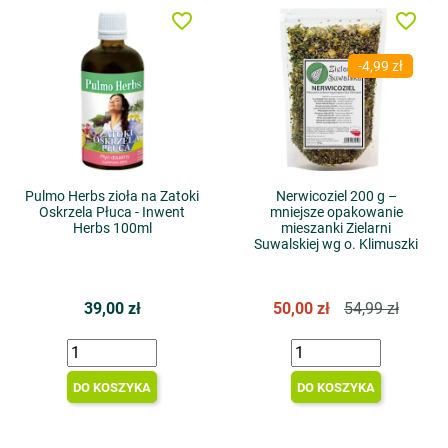
favorite_border
favorite_border
-4,99 zł
Pulmo Herbs zioła na Zatoki
Nerwicoziel 200 g –
Oskrzela Płuca - Inwent
mniejsze opakowanie
Herbs 100ml
mieszanki Zielarni
Suwalskiej wg o. Klimuszki
39,00 zł
50,00 zł
54,99 zł
DO KOSZYKA
DO KOSZYKA