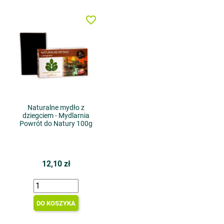
favorite_border
Naturalne mydło z
dziegciem - Mydlarnia
Powrót do Natury 100g
12,10 zł
DO KOSZYKA