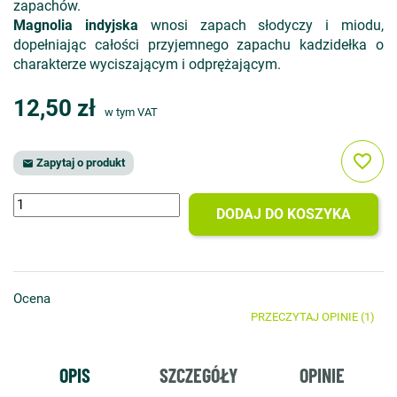
zapachów.
Magnolia indyjska
wnosi zapach słodyczy i miodu,
dopełniając całości przyjemnego zapachu kadzidełka o
charakterze wyciszającym i odprężającym.
12,50 zł
w tym VAT
favorite_border
Zapytaj o produkt

DODAJ DO KOSZYKA
Ocena
PRZECZYTAJ OPINIE (1)
OPIS
SZCZEGÓŁY
OPINIE