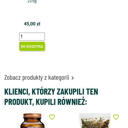
225g
45,00 zł
DO KOSZYKA
Zobacz produkty z kategorii

KLIENCI, KTÓRZY ZAKUPILI TEN
PRODUKT, KUPILI RÓWNIEŻ:
favorite_border
favorite_border