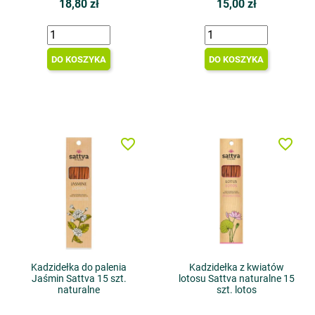
18,80 zł
15,00 zł
DO KOSZYKA
DO KOSZYKA
favorite_border
favorite_border
Kadzidełka do palenia
Kadzidełka z kwiatów
Jaśmin Sattva 15 szt.
lotosu Sattva naturalne 15
naturalne
szt. lotos