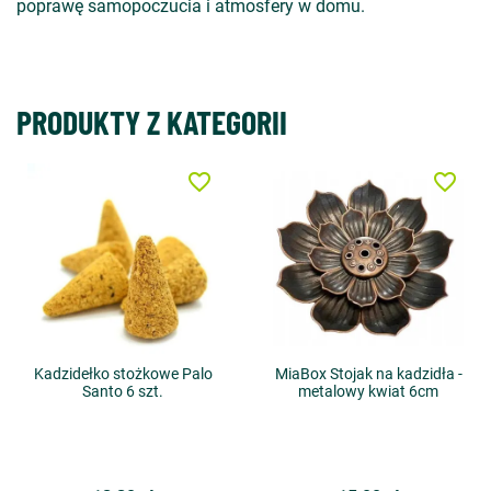
poprawę samopoczucia i atmosfery w domu.
PRODUKTY Z KATEGORII
favorite_border
favorite_border
Kadzidełko stożkowe Palo
MiaBox Stojak na kadzidła -
Santo 6 szt.
metalowy kwiat 6cm