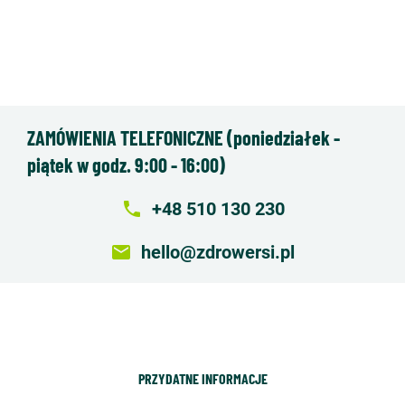
ZAMÓWIENIA TELEFONICZNE (poniedziałek -
piątek w godz. 9:00 - 16:00)
local_phone
+48 510 130 230
email
hello@zdrowersi.pl
PRZYDATNE INFORMACJE