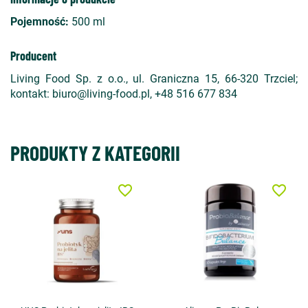
Pojemność:
500 ml
Producent
Living Food Sp. z o.o., ul. Graniczna 15, 66-320 Trzciel;
kontakt: biuro@living-food.pl, +48 516 677 834
PRODUKTY Z KATEGORII
favorite_border
favorite_border