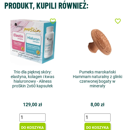
PRODUKT, KUPILI RÓWNIEŻ:
favorite_border
favorite_border
Trio dla pięknej skóry:
Pumeks marokański
elastyna, kolagen i kwas
Hammam naturalny z glinki
hialuronowy - Aliness
czerwonej bogaty w
proSkin 2x60 kapsułek
minerały
129,00 zł
8,00 zł
DO KOSZYKA
DO KOSZYKA