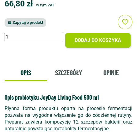
66,80 zł
w tym VAT
favorite_border
Zapytaj o produkt

DODAJ DO KOSZYKA
OPIS
SZCZEGÓŁY
OPINIE
Opis probiotyku JoyDay Living Food 500 ml
Płynna forma produktu oparta na procesie fermentacji
pozwala na wygodne włączenie go do codziennej rutyny.
Preparat zawiera kompozycję 12 szczepów bakterii oraz
naturalnie powstające metabolity fermentacyjne.