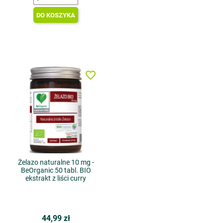
DO KOSZYKA
favorite_border
Żelazo naturalne 10 mg -
BeOrganic 50 tabl. BIO
ekstrakt z liści curry
44,99 zł