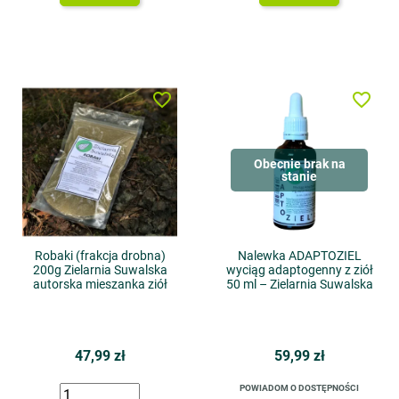
favorite_border
favorite_border
Obecnie brak na
stanie
Robaki (frakcja drobna)
Nalewka ADAPTOZIEL
200g Zielarnia Suwalska
wyciąg adaptogenny z ziół
autorska mieszanka ziół
50 ml – Zielarnia Suwalska
47,99 zł
59,99 zł
POWIADOM O DOSTĘPNOŚCI