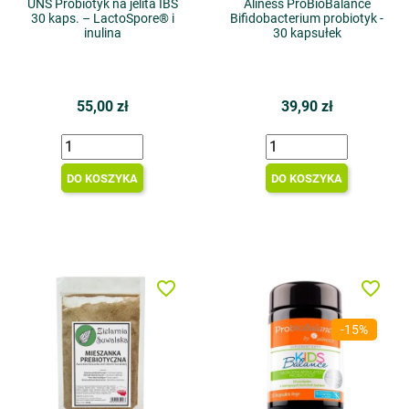
UNS Probiotyk na jelita IBS
Aliness ProBioBalance
30 kaps. – LactoSpore® i
Bifidobacterium probiotyk -
inulina
30 kapsułek
55,00 zł
39,90 zł
DO KOSZYKA
DO KOSZYKA
favorite_border
favorite_border
-15%