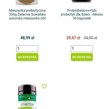
Mieszanka prebiotyczna
ProbioBalance Kids
200g Zielarnia Suwalska
probiotyk dla dzieci - Aliness
autorska mieszanka ziół
30 kapsułek
48,99 zł
29,67 zł
34,90 zł
DO KOSZYKA
DO KOSZYKA
favorite_border