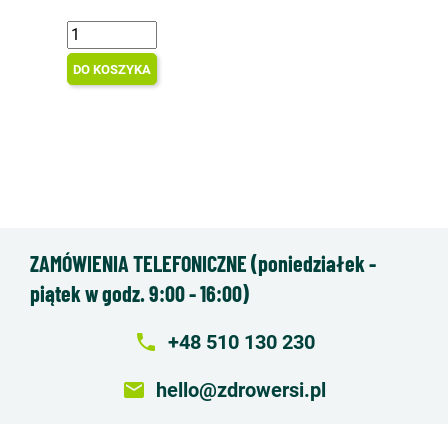
DO KOSZYKA
ZAMÓWIENIA TELEFONICZNE (poniedziałek -
piątek w godz. 9:00 - 16:00)
local_phone
+48 510 130 230
email
hello@zdrowersi.pl