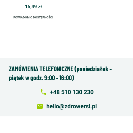
15,49 zł
POWIADOM O DOSTĘPNOŚCI
ZAMÓWIENIA TELEFONICZNE (poniedziałek -
piątek w godz. 9:00 - 16:00)
local_phone
+48 510 130 230
email
hello@zdrowersi.pl