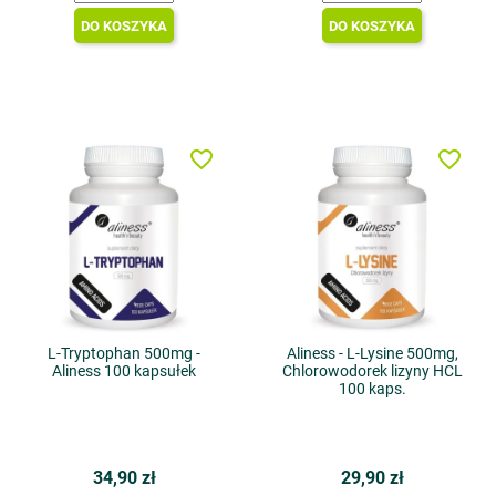
DO KOSZYKA
DO KOSZYKA
favorite_border
favorite_border
L-Tryptophan 500mg -
Aliness - L-Lysine 500mg,
Aliness 100 kapsułek
Chlorowodorek lizyny HCL
100 kaps.
34,90 zł
29,90 zł