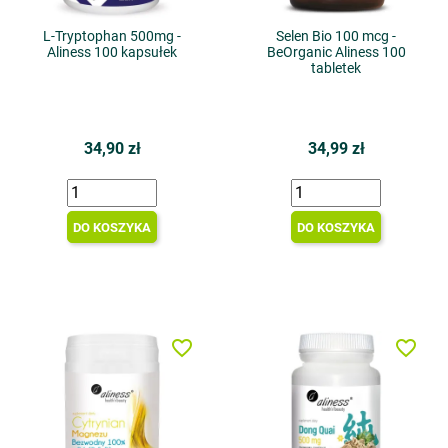
L-Tryptophan 500mg -
Selen Bio 100 mcg -
Aliness 100 kapsułek
BeOrganic Aliness 100
tabletek
34,90 zł
34,99 zł
DO KOSZYKA
DO KOSZYKA
favorite_border
favorite_border