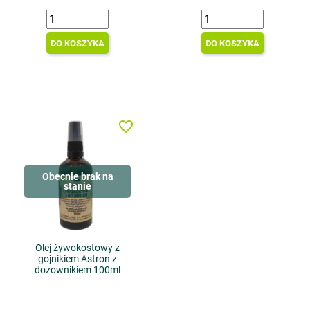
DO KOSZYKA
DO KOSZYKA
favorite_border
Obecnie brak na
stanie
Olej żywokostowy z
gojnikiem Astron z
dozownikiem 100ml