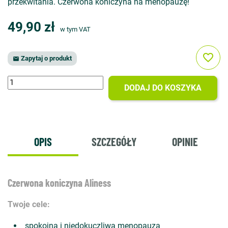
przekwitania. Czerwona koniczyna na menopauzę!
49,90 zł
w tym VAT
favorite_border
Zapytaj o produkt

DODAJ DO KOSZYKA
OPIS
SZCZEGÓŁY
OPINIE
Czerwona koniczyna Aliness
Twoje cele:
spokojna i niedokuczliwa menopauza