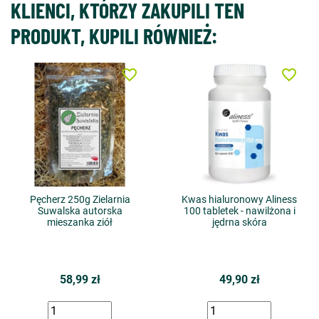
KLIENCI, KTÓRZY ZAKUPILI TEN
PRODUKT, KUPILI RÓWNIEŻ:
favorite_border
favorite_border
Pęcherz 250g Zielarnia
Kwas hialuronowy Aliness
Suwalska autorska
100 tabletek - nawilżona i
mieszanka ziół
jędrna skóra
58,99 zł
49,90 zł