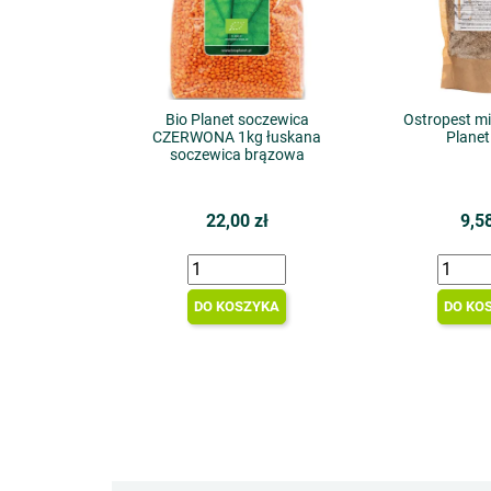
Bio Planet soczewica
Ostropest mi
CZERWONA 1kg łuskana
Planet
soczewica brązowa
22,00 zł
9,58
DO KOSZYKA
DO KO