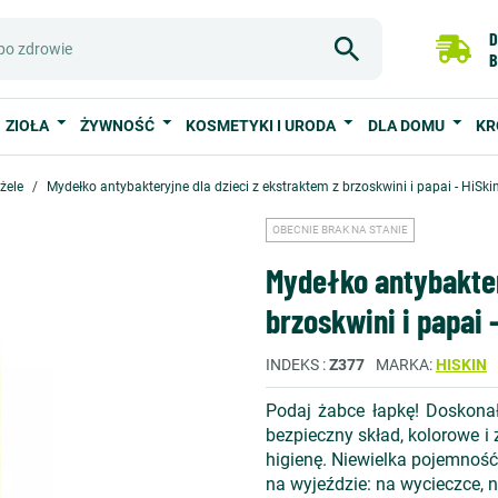
D
B
ZIOŁA
ŻYWNOŚĆ
KOSMETYKI I URODA
DLA DOMU
KR
 żele
Mydełko antybakteryjne dla dzieci z ekstraktem z brzoskwini i papai - HiSk
OBECNIE BRAK NA STANIE
Mydełko antybakter
brzoskwini i papai 
INDEKS
Z377
MARKA
HISKIN
Podaj żabce łapkę! Doskonał
bezpieczny skład, kolorowe 
higienę. Niewielka pojemność
na wyjeździe: na wycieczce, 