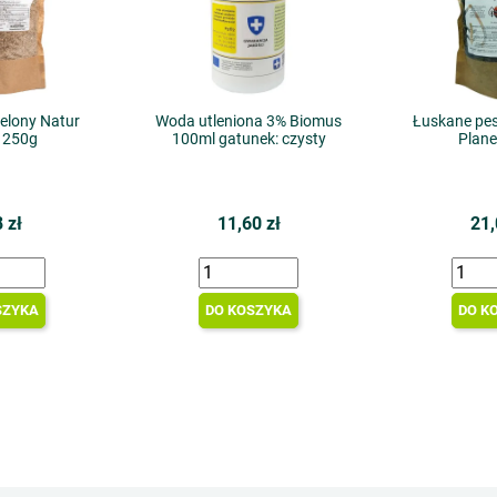
elony Natur
Woda utleniona 3% Biomus
Łuskane pes
 250g
100ml gatunek: czysty
Plane
 zł
11,60 zł
21,
SZYKA
DO KOSZYKA
DO K