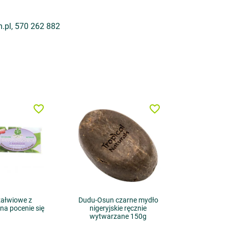
m.pl, 570 262 882
favorite_border
favorite_border
załwiowe z
Dudu-Osun czarne mydło
na pocenie się
nigeryjskie ręcznie
wytwarzane 150g