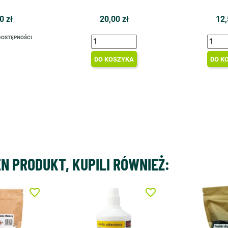
0 zł
20,00 zł
12,
DOSTĘPNOŚCI
DO KOSZYKA
DO K
EN PRODUKT, KUPILI RÓWNIEŻ:
favorite_border
favorite_border