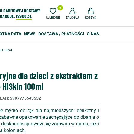
0
O DARMOWEJ DOSTAWY
RAKUJE:
199,00 ZŁ
ULUBIONE
ZALOGUJ
KOSZYK
ÓTKA DATA
NEWS
DOSTAWA / PŁATNOŚCI
O NAS
in 100ml
yjne dla dzieci z ekstraktem z
- HiSkin 100ml
EAN
5907775543532
e mydło do rąk dla najmłodszych: delikatny i
i zabawne opakowanie zachęcające do dbania o
 doskonale sprawdzi się zarówno w domu, jak i
na koloniach.