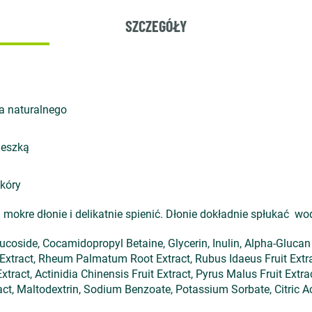
SZCZEGÓŁY
a naturalnego
ieszką
skóry
mokre dłonie i delikatnie spienić. Dłonie dokładnie spłukać w
coside, Cocamidopropyl Betaine, Glycerin, Inulin, Alpha-Glucan
t Extract, Rheum Palmatum Root Extract, Rubus Idaeus Fruit Extr
xtract, Actinidia Chinensis Fruit Extract, Pyrus Malus Fruit Extra
act, Maltodextrin, Sodium Benzoate, Potassium Sorbate, Citric A