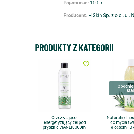
Pojemność:
100 ml.
Producent:
HiSkin Sp. z o.o., ul.
PRODUKTY Z KATEGORII
favorite_border
Obecnie 
sta
Orzeźwiająco-
Naturalny hipo
energetyzujący żel pod
do mycia twar
prysznic VIANEK 300ml
aloesem - Bi