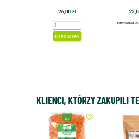
26,00 zł
23,0
POWIADOM O 
DO KOSZYKA
KLIENCI, KTÓRZY ZAKUPILI T
favorite_border