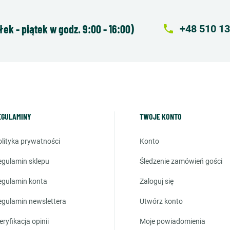
k - piątek w godz. 9:00 - 16:00)
local_phone
+48 510 13
EGULAMINY
TWOJE KONTO
polityka prywatności
konto
regulamin sklepu
śledzenie zamówień gości
regulamin konta
zaloguj się
regulamin newslettera
utwórz konto
weryfikacja opinii
moje powiadomienia