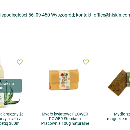
 Niepodległości 56, 09-450 Wyszogród; kontakt: office@hiskin.co
favorite_border
favorite_border
brak na
nie
alergiczny żel
Mydło kwiatowe FLOWER
Mydło s
zy i ciała z
POWER Słomiana
magnezem - 
oetiq 300ml
Pracownia 100g naturalne