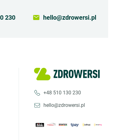
0 230
email
hello@zdrowersi.pl
+48 510 130 230
hello@zdrowersi.pl