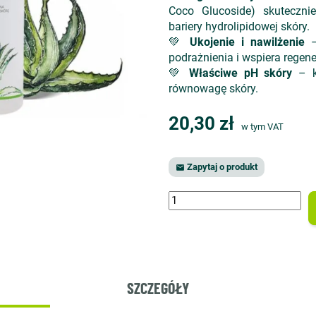
Coco Glucoside) skuteczni
bariery hydrolipidowej skóry.
💚
Ukojenie i nawilżenie
– 
podrażnienia i wspiera regene
💚
Właściwe pH skóry
– k
równowagę skóry.
20,30 zł
w tym VAT
Zapytaj o produkt

SZCZEGÓŁY