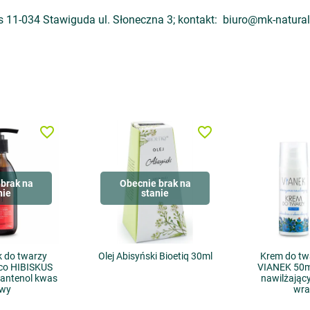
11-034 Stawiguda ul. Słoneczna 3; kontakt: biuro@mk-naturalc
favorite_border
favorite_border
brak na
Obecnie brak na
nie
stanie
k do twarzy
Olej Abisyński Bioetiq 30ml
Krem do t
eco HIBISKUS
VIANEK 50m
 pantenol kwas
nawilżający
owy
wra