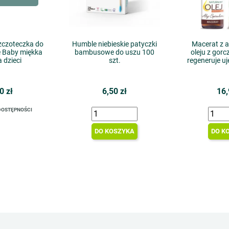
czoteczka do
Humble niebieskie patyczki
Macerat z a
 Baby miękka
bambusowe do uszu 100
oleju z gorc
a dzieci
szt.
regeneruje u
0 zł
6,50 zł
16,
DOSTĘPNOŚCI
DO KOSZYKA
DO K