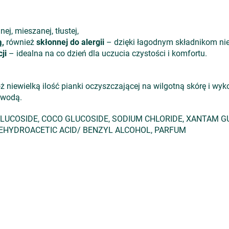
ej, mieszanej, tłustej,
ą,
również
skłonnej do alergii
– dzięki łagodnym składnikom nie 
ji
– idealna na co dzień dla uczucia czystości i komfortu.
 niewielką ilość pianki oczyszczającej na wilgotną skórę i wyk
ą wodą.
LUCOSIDE, COCO GLUCOSIDE, SODIUM CHLORIDE, XANTAM G
, DEHYDROACETIC ACID/ BENZYL ALCOHOL, PARFUM