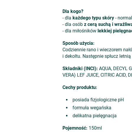
Dla kogo?
- dla
każdego typu skóry
- normaln
- dla osób
z cerą suchą i wrażliw
- dla miłośników
lekkiej pielęgnac
Sposób użycia:
Codziennie rano i wieczorem nałóż
i dekoltu. Następnie spłucz letni
Składniki (INCI)
:
AQUA, DECYL G
VERA) LEF JUICE, CITRIC ACID
Cechy produktu:
posiada fizjologiczne pH
formuła wegańska
delikatna pielęgnacja
Pojemność:
150ml