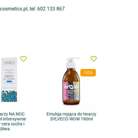
osmetics.pl, tel: 602 133 867
favorite_border
favorite_border
-50%
warzy NA NOC
Emulsja myjąca do twarzy
l intensywnie
SYLVECO WOW 190ml
 cera sucha i
żliwa