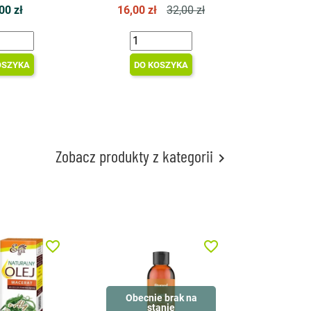
00 zł
16,00 zł
32,00 zł
OSZYKA
DO KOSZYKA
Zobacz produkty z kategorii

favorite_border
favorite_border
Obecnie brak na
stanie