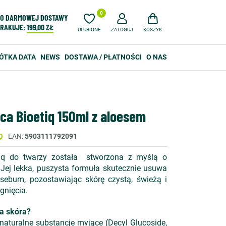
0
O DARMOWEJ DOSTAWY
RAKUJE:
199,00 ZŁ
ULUBIONE
ZALOGUJ
KOSZYK
ÓTKA DATA
NEWS
DOSTAWA / PŁATNOŚCI
O NAS
ca Bioetiq 150ml z aloesem
Q
EAN
5903111792091
tiq do twarzy została stworzona z myślą o
. Jej lekka, puszysta formuła skutecznie usuwa
sebum, pozostawiając skórę czystą, świeżą i
gnięcia.
ja skóra?
aturalne substancje myjące (Decyl Glucoside,