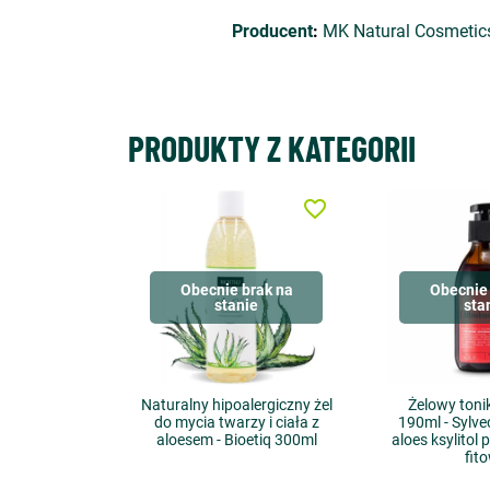
Producent
:
MK Natural Cosmetics 
PRODUKTY Z KATEGORII
favorite_border
Obecnie brak na
Obecnie 
stanie
sta
Naturalny hipoalergiczny żel
Żelowy toni
do mycia twarzy i ciała z
190ml - Sylv
aloesem - Bioetiq 300ml
aloes ksylitol
fit