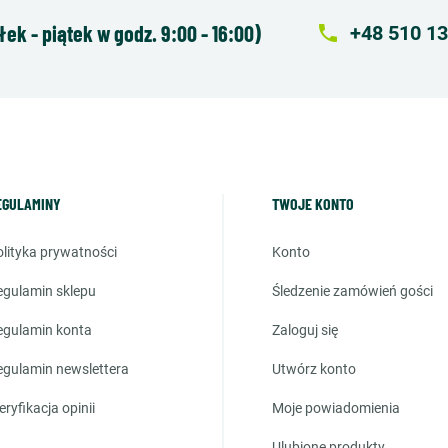
k - piątek w godz. 9:00 - 16:00)
local_phone
+48 510 13
EGULAMINY
TWOJE KONTO
polityka prywatności
konto
regulamin sklepu
śledzenie zamówień gości
regulamin konta
zaloguj się
regulamin newslettera
utwórz konto
weryfikacja opinii
moje powiadomienia
ulubione produkty