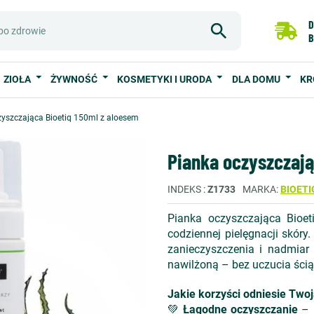
D
B
ZIOŁA
ŻYWNOŚĆ
KOSMETYKI I URODA
DLA DOMU
KR
zyszczająca Bioetiq 150ml z aloesem
Pianka oczyszczają
INDEKS
Z1733
MARKA
BIOETI
Pianka oczyszczająca Bioe
codziennej pielęgnacji skóry
zanieczyszczenia i nadmiar 
nawilżoną – bez uczucia ścią
Jakie korzyści odniesie Two
💚
Łagodne oczyszczanie
– n