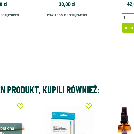
0 zł
30,00 zł
42,
DOSTĘPNOŚCI
POWIADOM O DOSTĘPNOŚCI
DO K
EN PRODUKT, KUPILI RÓWNIEŻ:
favorite_border
favorite_border
brak na
nie