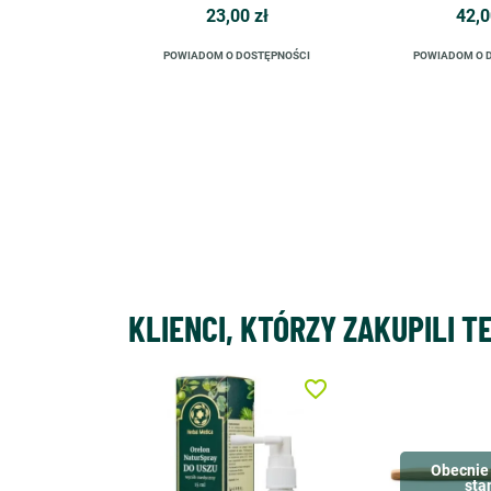
23,00 zł
42,0
POWIADOM O DOSTĘPNOŚCI
POWIADOM O 
KLIENCI, KTÓRZY ZAKUPILI T
favorite_border
Obecnie 
sta