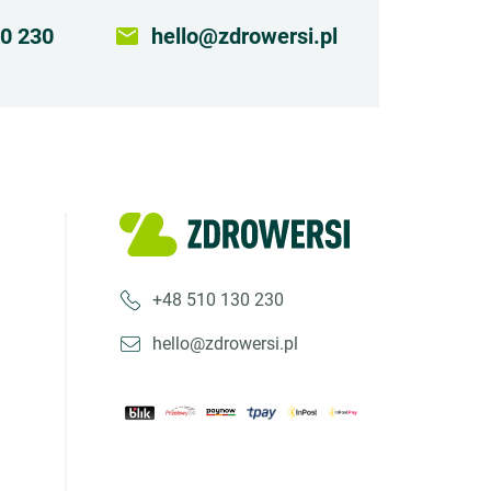
0 230
email
hello@zdrowersi.pl
+48 510 130 230
hello@zdrowersi.pl