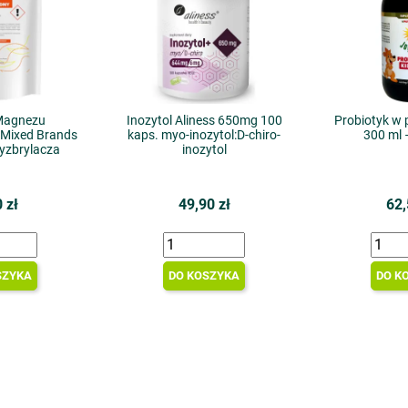
Magnezu
Inozytol Aliness 650mg 100
Probiotyk w p
Mixed Brands
kaps. myo-inozytol:D-chiro-
300 ml 
yzbrylacza
inozytol
 zł
49,90 zł
62,
SZYKA
DO KOSZYKA
DO K