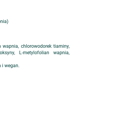
nia)
n wapnia, chlorowodorek tiaminy,
ksyny, L-metylofolian wapnia,
an i wegan.