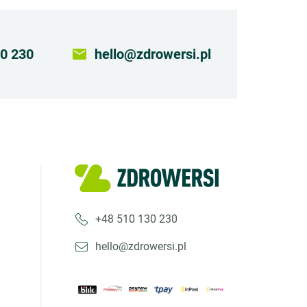
0 230
email
hello@zdrowersi.pl
+48 510 130 230
hello@zdrowersi.pl