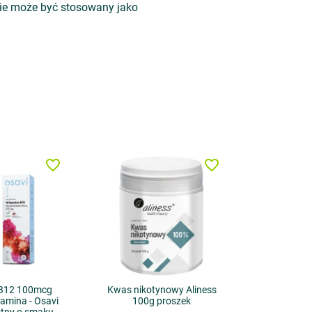
 nie może być stosowany jako
favorite_border
favorite_border
 B12 100mcg
Kwas nikotynowy Aliness
amina - Osavi
100g proszek