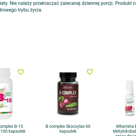
ty. Nie należy przekraczać zalecanej dziennej porcji. Produkt
zdrowego trybu życia.
favorite_border
favorite_border
omplex B-15
B complex Skoczylas 60
Witamina
 100 kapsułek
kapsułek
Metylokobal