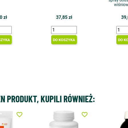
spray dou
wiśnio
0 zł
37,85 zł
39,
SZYKA
DO KOSZYKA
DO K
EN PRODUKT, KUPILI RÓWNIEŻ:
favorite_border
favorite_border