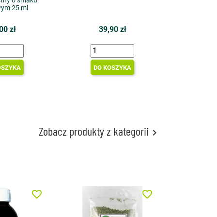
stny o smaku
wym 25 ml
00 zł
39,90 zł
OSZYKA
DO KOSZYKA
Zobacz produkty z kategorii

favorite_border
favorite_border