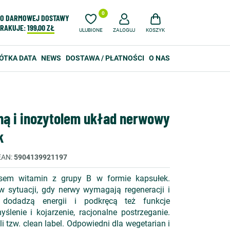
0
O DARMOWEJ DOSTAWY
RAKUJE:
199,00 ZŁ
ULUBIONE
ZALOGUJ
KOSZYK
ÓTKA DATA
NEWS
DOSTAWA / PŁATNOŚCI
O NAS
ną i inozytolem układ nerwowy
k
EAN
5904139921197
sem witamin z grupy B w formie kapsułek.
 sytuacji, gdy nerwy wymagają regeneracji i
 dodadzą energii i podkręcą też funkcje
ślenie i kojarzenie, racjonalne postrzeganie.
li tzw. clean label. Odpowiedni dla wegetarian i