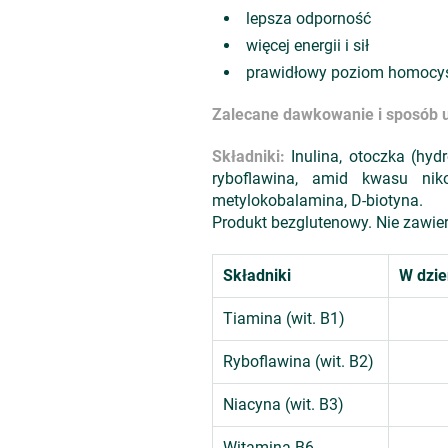
lepsza odporność
więcej energii i sił
prawidłowy poziom homocyst
Zalecane dawkowanie i sposób u
Składniki:
Inulina, otoczka (hyd
ryboflawina, amid kwasu niko
metylokobalamina, D-biotyna.
Produkt bezglutenowy. Nie zawier
Składniki
W dzie
Tiamina (wit. B1)
Ryboflawina (wit. B2)
Niacyna (wit. B3)
Witamina B6