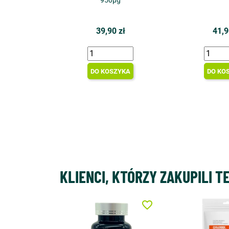
950µg
39,90 zł
41,9
DO KOSZYKA
DO KO
KLIENCI, KTÓRZY ZAKUPILI T
favorite_border