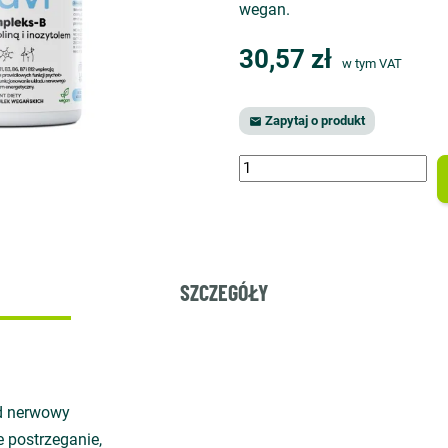
wegan.
30,57 zł
w tym VAT
Zapytaj o produkt

SZCZEGÓŁY
ad nerwowy
e postrzeganie,