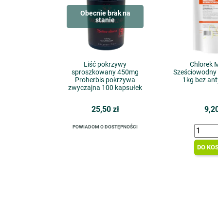
Obecnie brak na
stanie
Liść pokrzywy
Chlorek 
sproszkowany 450mg
Sześciowodny 
Proherbis pokrzywa
1kg bez ant
zwyczajna 100 kapsułek
25,50 zł
9,20
POWIADOM O DOSTĘPNOŚCI
DO KO