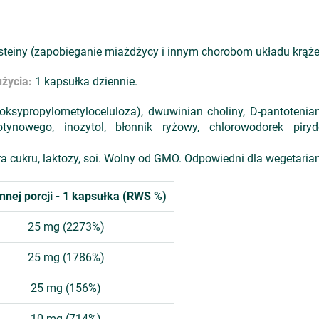
einy (zapobieganie miażdżycy i innym chorobom układu krąże
życia:
1 kapsułka dziennie.
roksypropylometyloceluloza), dwuwinian choliny, D-pantotenia
tynowego, inozytol, błonnik ryżowy, chlorowodorek pirydo
a cukru, laktozy, soi. Wolny od GMO. Odpowiedni dla wegetari
nnej porcji - 1 kapsułka (RWS %)
25 mg (2273%)
25 mg (1786%)
25 mg (156%)
10 mg (714%)