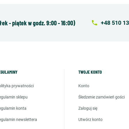
k - piątek w godz. 9:00 - 16:00)
local_phone
+48 510 13
EGULAMINY
TWOJE KONTO
polityka prywatności
konto
regulamin sklepu
śledzenie zamówień gości
regulamin konta
zaloguj się
regulamin newslettera
utwórz konto