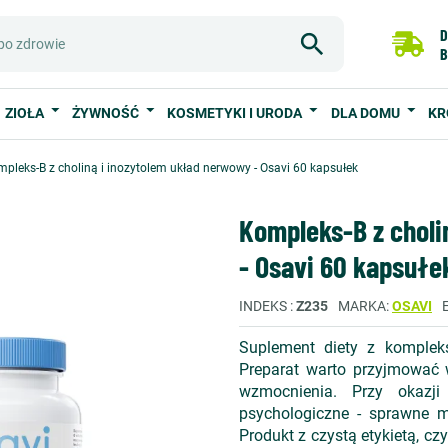
D
B
ZIOŁA
ŻYWNOŚĆ
KOSMETYKI I URODA
DLA DOMU
KR
pleks-B z choliną i inozytolem układ nerwowy - Osavi 60 kapsułek
Kompleks-B z choli
- Osavi 60 kapsułe
INDEKS
Z235
MARKA
OSAVI
Suplement diety z komplek
Preparat warto przyjmować w
wzmocnienia. Przy okazji
psychologiczne - sprawne my
Produkt z czystą etykietą, czy