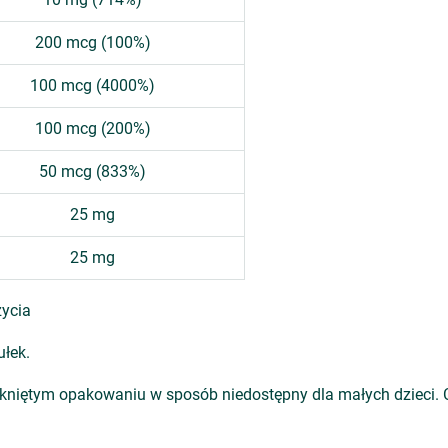
200 mcg (100%)
100 mcg (4000%)
100 mcg (200%)
50 mcg (833%)
25 mg
25 mg
życia
łek.
niętym opakowaniu w sposób niedostępny dla małych dzieci. Ch