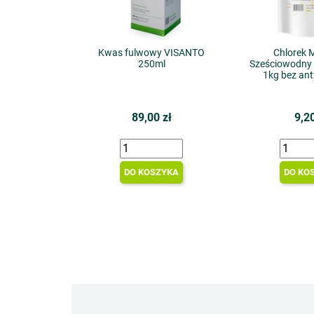
Kwas fulwowy VISANTO
Chlorek 
250ml
Sześciowodny 
1kg bez ant
89,00 zł
9,20
DO KOSZYKA
DO KO