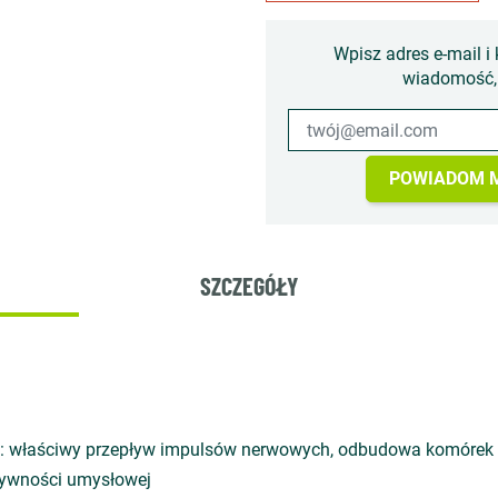
Wpisz adres e-mail i 
wiadomość, 
POWIADOM M
SZCZEGÓŁY
o: właściwy przepływ impulsów nerwowych, odbudowa komóre
tywności umysłowej