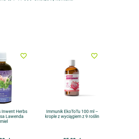
favorite_border
favorite_border
 Inwent Herbs
Immunik EkoToTu 100 ml –
isa Lawenda
krople z wyciągiem z 9 roślin
miel