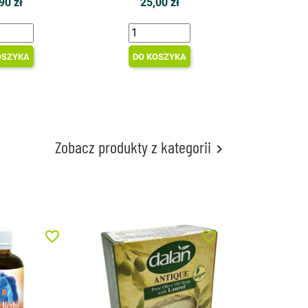
90 zł
25,00 zł
OSZYKA
DO KOSZYKA
Zobacz produkty z kategorii

favorite_border
favorite_border