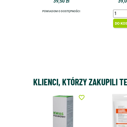
39,50 zł
39,0
POWIADOM O DOSTĘPNOŚCI
DO KO
KLIENCI, KTÓRZY ZAKUPILI T
favorite_border