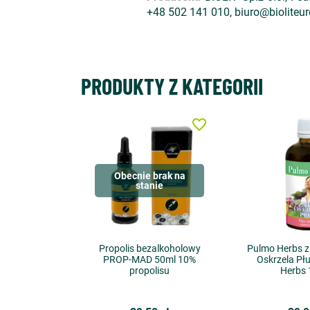
+48 502 141 010, biuro@bioliteur
PRODUKTY Z KATEGORII
favorite_border
Obecnie brak na
stanie
Propolis bezalkoholowy
Pulmo Herbs zi
PROP-MAD 50ml 10%
Oskrzela Płu
propolisu
Herbs 