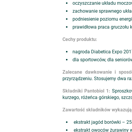
oczyszczanie układu mocz
zachowanie sprawnego ukła
podniesienie poziomu energi
prawidłowa praca gruczołu
Cechy produktu:
nagroda Diabetica Expo 2017 
dla sportowców, dla senioró
Zalecane dawkowanie i sposó
przyrządzeniu. Stosujemy dwa raz
Składniki
Pantobiol 1
:
Sproszkow
kurzego, różeńca górskiego, szczo
Zawartość składników wykazującyc
ekstrakt jagód borówki – 2
ekstrakt owoców żurawiny 