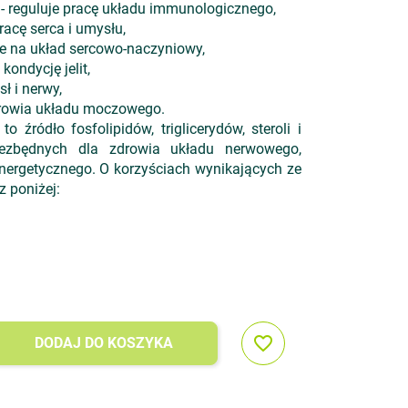
o - reguluje pracę układu immunologicznego,
racę serca i umysłu,
je na układ sercowo-naczyniowy,
 kondycję jelit,
ł i nerwy,
zdrowia układu moczowego.
to źródło fosfolipidów, triglicerydów, steroli i
iezbędnych dla zdrowia układu nerwowego,
nergetycznego. O korzyściach wynikających ze
 poniżej:
favorite_border
DODAJ DO KOSZYKA