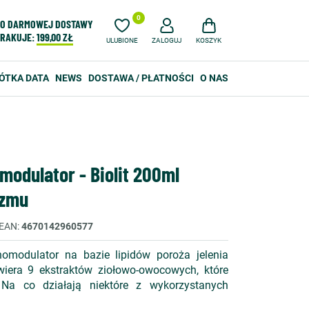
0
O DARMOWEJ DOSTAWY
RAKUJE:
199,00 ZŁ
ULUBIONE
ZALOGUJ
KOSZYK
ÓTKA DATA
NEWS
DOSTAWA / PŁATNOŚCI
O NAS
modulator - Biolit 200ml
izmu
EAN
4670142960577
nomodulator na bazie lipidów poroża jelenia
wiera 9 ekstraktów ziołowo-owocowych, które
 Na co działają niektóre z wykorzystanych