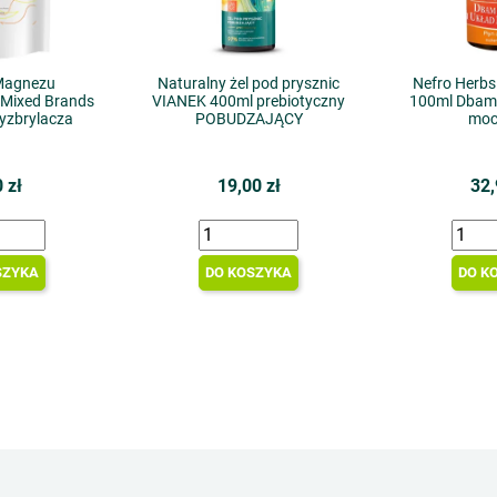
Magnezu
Naturalny żel pod prysznic
Nefro Herbs
Mixed Brands
VIANEK 400ml prebiotyczny
100ml Dbam o
yzbrylacza
POBUDZAJĄCY
moc
 zł
19,00 zł
32,
SZYKA
DO KOSZYKA
DO K