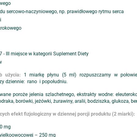
owego
du sercowo-naczyniowego, np. prawidłowego rytmu serca
i
 krokowego
- III miejsce w kategorii Suplement Diety
w
b użycia:
1 miarkę płynu (5 ml) rozpuszczamy w połowie
y dziennie: rano i popołudniu.
ane poroże jelenia szlachetnego, ekstrakty wodne: eleuterokok
draka, borówki, jeżówki, żurawiny, aralii, bodziszka, glukoza, 
h efekt fizjologiczny w dziennej porcji produktu (2 miarki):
50 mg
wielkoowocowej – 250 mg