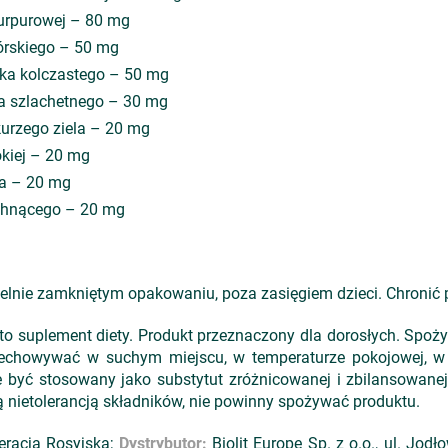
purpurowej – 80 mg
górskiego – 50 mg
koka kolczastego – 50 mg
ia szlachetnego – 30 mg
 kurzego ziela – 20 mg
okiej – 20 mg
ka – 20 mg
uchnącego – 20 mg
elnie zamkniętym opakowaniu, poza zasięgiem dzieci. Chronić 
to suplement diety. Produkt przeznaczony dla dorosłych. Spoż
rzechowywać w suchym miejscu, w temperaturze pokojowej, 
e być stosowany jako substytut zróżnicowanej i zbilansowanej
ą nietolerancją składników, nie powinny spożywać produktu.
deracja Rosyjska;
Dystrybutor:
Biolit Europe Sp. z o.o., ul. Jod