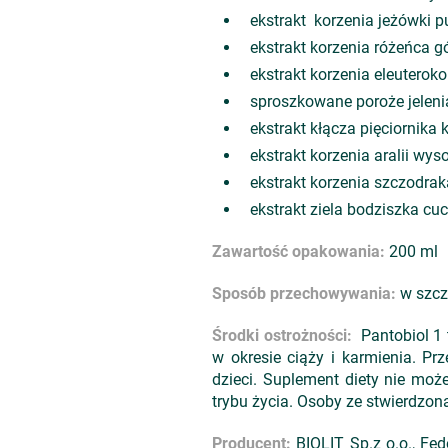
ekstrakt korzenia jeżówki 
ekstrakt korzenia różeńca 
ekstrakt korzenia eleutero
sproszkowane poroże jelen
ekstrakt kłącza pięciornika
ekstrakt korzenia aralii wys
ekstrakt korzenia szczodra
ekstrakt ziela bodziszka c
Zawartość opakowania:
200 ml
Sposób przechowywania:
w szcz
Środki ostrożności:
Pantobiol 1 
w okresie ciąży i karmienia. P
dzieci. Suplement diety nie moż
trybu życia. Osoby ze stwierdzon
Producent:
BIOLIT Sp.z o.o., Fe