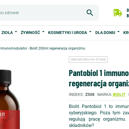
D
B
ZIOŁA
ŻYWNOŚĆ
KOSMETYKI I URODA
DLA DOMU
KR
immunomodulator - Biolit 200ml regeneracja organizmu
OBECNIE BRAK NA STANIE
Pantobiol 1 immuno
regeneracja organ
INDEKS
Z508
MARKA
BIOLIT
Biolit Pantobiol 1 to immu
syberyjskiego. Poza tym za
regulują pracę organizmu.
składników?