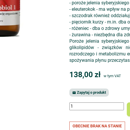
- poroże jelenia syberyjskieg
- eleuterokok - ma wpływ na p
- szczodrak również oddziału
- pięciornik kurzy - m.in. dba o
- różeniec - dba o zdrowy umys
- żurawina - niezbędna dla 
Poroże jelenia syberyjskiego 
glikolipidów - związków n
rozrodczego i metabolizmu e
spożywania płynu przeczytasz
138,00 zł
w tym VAT
Zapytaj o produkt

OBECNIE BRAK NA STANIE