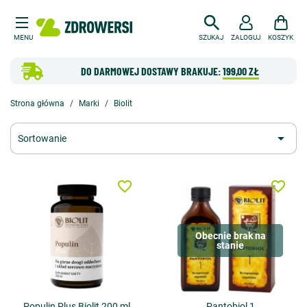
MENU
SZUKAJ
ZALOGUJ
KOSZYK
DO DARMOWEJ DOSTAWY BRAKUJE:
199,00 ZŁ
Strona główna
Marki
Biolit

Sortowanie
favorite_border
favorite_border
Obecnie brak na
stanie
Populin Plus Biolit 200 ml
Pantobiol 1