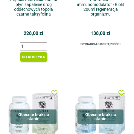
płyn zapalenie dróg
immunomodulator - Biolit
oddechowych topola
200ml regeneracja
czarna taksyfolina
organizmu
228,00 zł
138,00 zł
POWIADOM O DOSTĘPNOŚCI
DO KOSZYKA
favorite_border
favorite_border
Obecnie brak na
Obecnie brak na
stanie
stanie