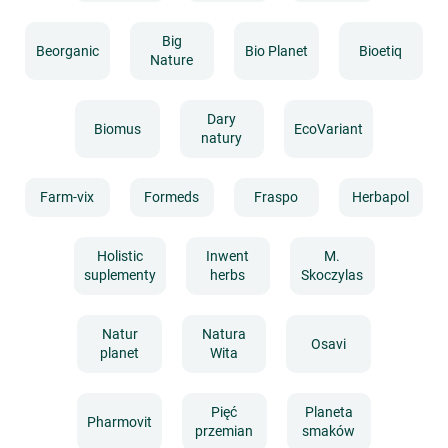
Big
Beorganic
Bio Planet
Bioetiq
Nature
Dary
Biomus
EcoVariant
natury
Farm-vix
Formeds
Fraspo
Herbapol
Holistic
Inwent
M.
suplementy
herbs
Skoczylas
Natur
Natura
Osavi
planet
Wita
Pięć
Planeta
Pharmovit
przemian
smaków