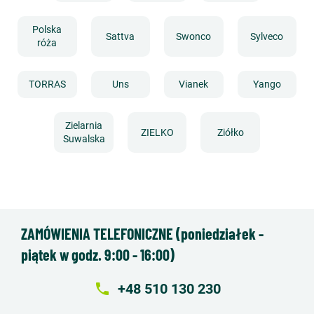
Polska
Sattva
Swonco
Sylveco
róża
TORRAS
Uns
Vianek
Yango
Zielarnia
ZIELKO
Ziółko
Suwalska
ZAMÓWIENIA TELEFONICZNE (poniedziałek -
piątek w godz. 9:00 - 16:00)
local_phone
+48 510 130 230