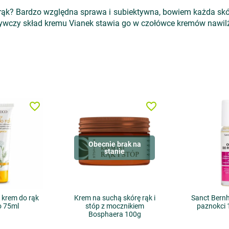
rąk? Bardzo względna sprawa i subiektywna, bowiem każda skóra
dżywczy skład kremu Vianek stawia go w czołówce kremów nawil
favorite_border
favorite_border
Obecnie brak na
stanie
 krem do rąk
Krem na suchą skórę rąk i
Sanct Bernh
o 75ml
stóp z mocznikiem
paznokci 1
Bosphaera 100g