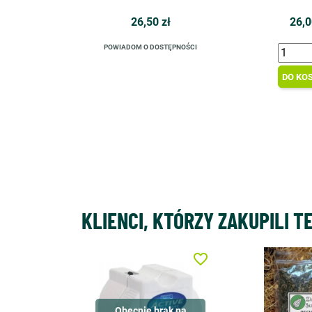
26,50 zł
26,0
POWIADOM O DOSTĘPNOŚCI
DO KO
KLIENCI, KTÓRZY ZAKUPILI T
favorite_border
Obecnie brak na