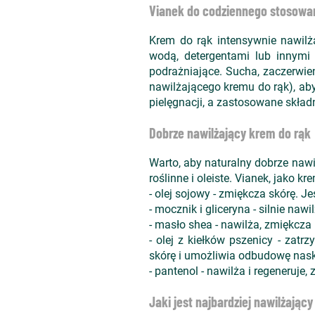
Vianek do codziennego stosowan
Krem do rąk intensywnie nawilża
wodą, detergentami lub innymi
podrażniające. Sucha, zaczerwie
nawilżającego kremu do rąk), aby
pielęgnacji, a zastosowane skład
Dobrze nawilżający krem do rąk
Warto, aby naturalny dobrze nawi
roślinne i oleiste. Vianek, jako 
- olej sojowy - zmiękcza skórę. 
- mocznik i gliceryna - silnie n
- masło shea - nawilża, zmiękcza 
- olej z kiełków pszenicy - zat
skórę i umożliwia odbudowę nask
- pantenol - nawilża i regeneruje,
Jaki jest najbardziej nawilżając