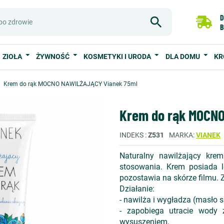
D
B
ZIOŁA
ŻYWNOŚĆ
KOSMETYKI I URODA
DLA DOMU
KR
Krem do rąk MOCNO NAWILŻAJĄCY Vianek 75ml
Krem do rąk MOCNO
INDEKS
Z531
MARKA
VIANEK
Naturalny nawilżający kre
stosowania. Krem posiada le
pozostawia na skórze filmu. 
Działanie:
- nawilża i wygładza (masło sh
- zapobiega utracie wody z
wysuszeniem,