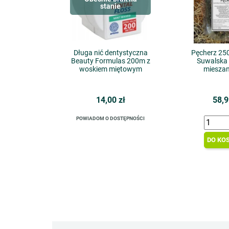
stanie
Długa nić dentystyczna
Pęcherz 250
Beauty Formulas 200m z
Suwalska 
woskiem miętowym
mieszan
14,00 zł
58,9
POWIADOM O DOSTĘPNOŚCI
DO KO