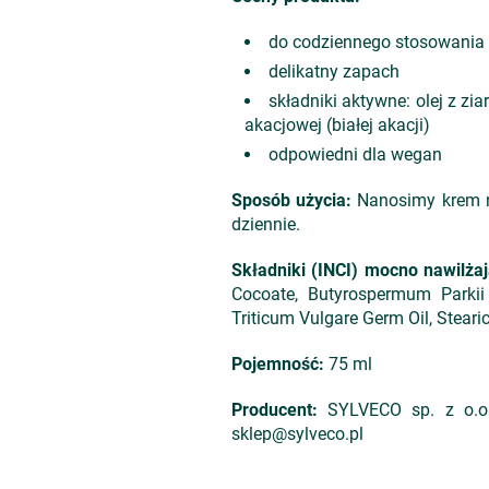
do codziennego stosowania
delikatny zapach
składniki aktywne: olej z ziar
akacjowej (białej akacji)
odpowiedni dla wegan
Sposób użycia:
Nanosimy krem n
dziennie.
Składniki (INCI) mocno n
awilża
Cocoate, Butyrospermum Parkii B
Triticum Vulgare Germ Oil, Steari
Pojemność:
75 ml
Producent:
SYLVECO sp. z o.o. 
sklep@sylveco.pl