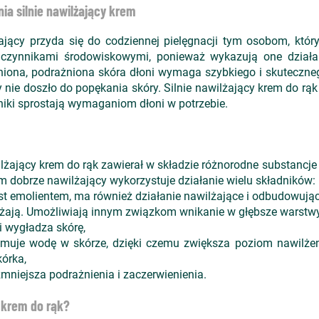
ia silnie nawilżający krem
jący przyda się do codziennej pielęgnacji tym osobom, któr
 czynnikami środowiskowymi, ponieważ wykazują one działa
niona, podrażniona skóra dłoni wymaga szybkiego i skutecznego
 nie doszło do popękania skóry. Silnie nawilżający krem do rą
niki sprostają wymaganiom dłoni w potrzebie.
lżający krem do rąk zawierał w składzie różnorodne substancje
krem dobrze nawilżający wykorzystuje działanie wielu składników:
Jest emolientem, ma również działanie nawilżające i odbudowując
awilżają. Umożliwiają innym związkom wnikanie w głębsze warstwy
i wygładza skórę,
rzymuje wodę w skórze, dzięki czemu zwiększa poziom nawilże
órka,
 zmniejsza podrażnienia i zaczerwienienia.
y krem do rąk?