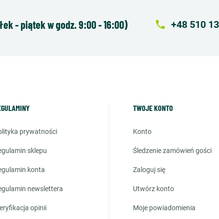
k - piątek w godz. 9:00 - 16:00)
local_phone
+48 510 13
EGULAMINY
TWOJE KONTO
polityka prywatności
konto
regulamin sklepu
śledzenie zamówień gości
regulamin konta
zaloguj się
regulamin newslettera
utwórz konto
weryfikacja opinii
moje powiadomienia