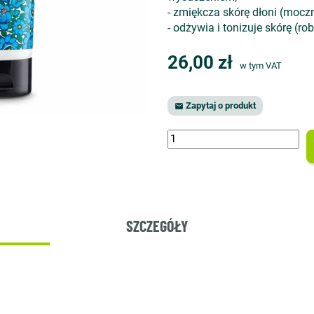
- zmiękcza skórę dłoni (moczni
- odżywia i tonizuje skórę (ro
26,00 zł
w tym VAT
Zapytaj o produkt

SZCZEGÓŁY