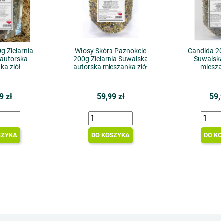
g Zielarnia
Włosy Skóra Paznokcie
Candida 20
autorska
200g Zielarnia Suwalska
Suwalsk
ka ziół
autorska mieszanka ziół
miesza
9 zł
59,99 zł
59,
SZYKA
DO KOSZYKA
DO K