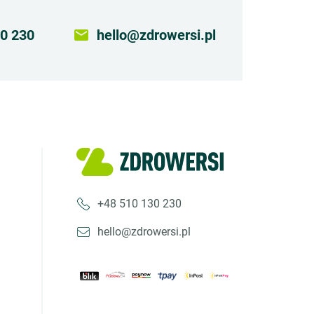
0 230
email
hello@zdrowersi.pl
+48 510 130 230
hello@zdrowersi.pl