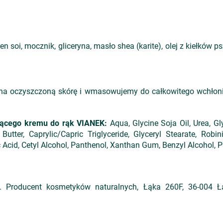
en soi, mocznik, gliceryna, masło shea (karite), olej z kiełków ps
a oczyszczoną skórę i wmasowujemy do całkowitego wchłonię
jącego kremu do rąk VIANEK
:
Aqua, Glycine Soja Oil, Urea, Gl
utter, Caprylic/Capric Triglyceride, Glyceryl Stearate, Robi
c Acid, Cetyl Alcohol, Panthenol, Xanthan Gum, Benzyl Alcohol, 
Producent kosmetyków naturalnych, Łąka 260F, 36-004 Łąk