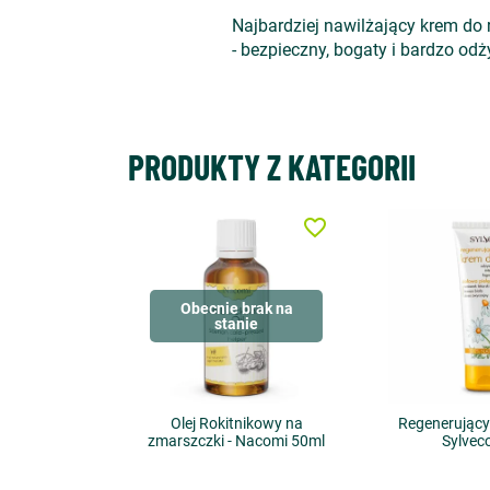
Najbardziej nawilżający krem do 
- bezpieczny, bogaty i bardzo o
PRODUKTY Z KATEGORII
favorite_border
Obecnie brak na
stanie
Olej Rokitnikowy na
Regenerujący
zmarszczki - Nacomi 50ml
Sylvec