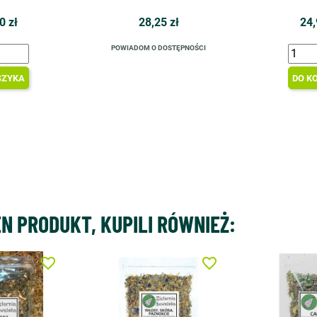
0 zł
28,25 zł
24,
POWIADOM O DOSTĘPNOŚCI
SZYKA
DO K
EN PRODUKT, KUPILI RÓWNIEŻ:
favorite_border
favorite_border