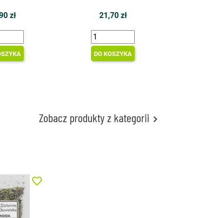
90 zł
21,70 zł
OSZYKA
DO KOSZYKA
Zobacz produkty z kategorii

favorite_border