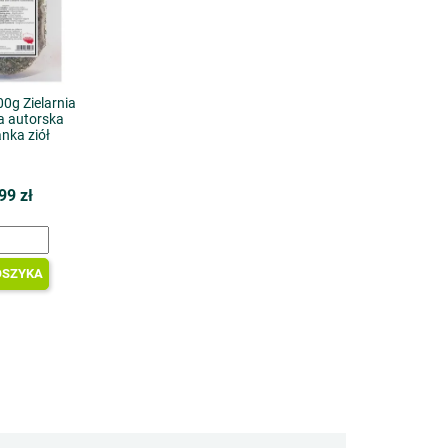
0g Zielarnia
a autorska
nka ziół
99 zł
OSZYKA