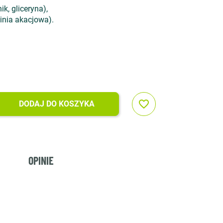
k, gliceryna),
binia akacjowa).
favorite_border
DODAJ DO KOSZYKA
OPINIE