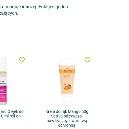
 reaguje inaczej. Fakt jest jeden
żających.
favorite_border
favorite_border
ard Olejek do
Krem do rąk Mango 50g
0 ml roll-on
Sattva odżywczo-
nawilżający z warstwą
ochronną