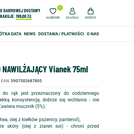
0
O DARMOWEJ DOSTAWY
RAKUJE:
199,00 ZŁ
ULUBIONE
ZALOGUJ
KOSZYK
ÓTKA DATA
NEWS
DOSTAWA / PŁATNOŚCI
O NAS
 NAWILŻAJĄCY Vianek 75ml
EAN
5907502687805
m do rąk jest przeznaczony do codziennego
kką konsystencję, dobrze się wchłania - nie
Zawiera mocznik (5%).
ea, olej z kiełków pszenicy, pantenol),
e skóry (olej z ziaren soi) - chroni przed