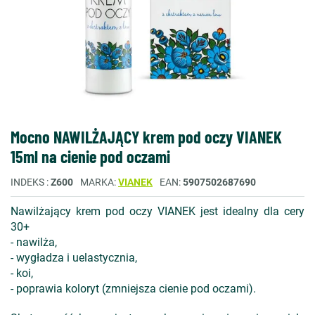
Mocno NAWILŻAJĄCY krem pod oczy VIANEK
15ml na cienie pod oczami
INDEKS
Z600
MARKA
VIANEK
EAN
5907502687690
Nawilżający krem pod oczy VIANEK jest idealny dla cery
30+
- nawilża,
- wygładza i uelastycznia,
- koi,
- poprawia koloryt (zmniejsza cienie pod oczami).