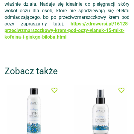
właśnie działa. Nadaje się idealnie do pielęgnacji skóry
wokół oczu dla osób, które nie spodziewają się efektu
odmładzającego, bo po przeciwzmarszczkowy krem pod
oczy zapraszamy tutaj:
https://zdrowersi.pl/16128-
przeciwzmarszczkowy-krem-pod-oczy-vianek-15-ml-z-
kofeina-i-ginkgo-biloba.html
Zobacz także
favorite_border
favorite_border