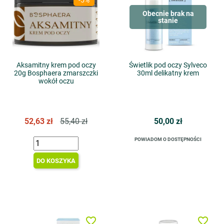
-5%
Obecnie brak na
stanie
Aksamitny krem pod oczy
Świetlik pod oczy Sylveco
20g Bosphaera zmarszczki
30ml delikatny krem
wokół oczu
52,63 zł
55,40 zł
50,00 zł
POWIADOM O DOSTĘPNOŚCI
DO KOSZYKA
favorite_border
favorite_border