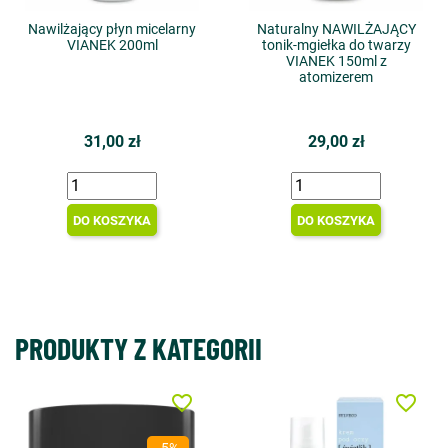
Nawilżający płyn micelarny
Naturalny NAWILŻAJĄCY
VIANEK 200ml
tonik-mgiełka do twarzy
VIANEK 150ml z
atomizerem
31,00 zł
29,00 zł
DO KOSZYKA
DO KOSZYKA
PRODUKTY Z KATEGORII
favorite_border
favorite_border