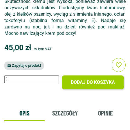
Skuteczność kremu jest wysoka, ponieważ zawiera wiele
odżywczych składników: biodostępny kwas hialuronowy,
olej z kiełków pszenicy, wyciąg z siemienia lnianego, octan
tokoferylu (stabilna forma witaminy E). Nadaje się
zarówno na noc, jak i na dzień, również pod makijaż.
Mocno nawilżający krem pod oczy!
45,00 zł
w tym VAT
favorite_border
Zapytaj o produkt

DODAJ DO KOSZYKA
OPIS
SZCZEGÓŁY
OPINIE