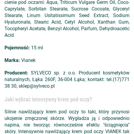
cienie pod oczami: Aqua, Triticum Vulgare Germ Oil, Coco-
Caprylate, Sorbitan Stearate, Sucrose Cocoate, Glyceryl
Stearate, Linum Usitatissimum Seed Extract, Sodium
Hyaluronate, Stearic Acid, Cetyl Alcohol, Xanthan Gum,
Tocopheryl Acetate, Benzyl Alcohol, Parfum, Dehydroacetic
Acid.
Pojemność:
15 ml
Marka:
Vianek
Producent:
SYLVECO sp. z o.o. Producent kosmetyków
naturalnych, Łąka 260F, 36-004 Łąka; kontakt: tel.(17)771
38 30, sklep@sylveco.pl
Jaki wybrać intensywny krem pod oczy?
Silnie nawilżający krem pod oczy to taki, który przynosi
ukojenie zmęczonej skórze. Wygładza ją i odpowiednio
napina, nie tworząc równocześnie efektu "ściągnięcia"
skóry. Intensywnie nawilżający krem pod oczy VIANEK tak