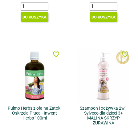
DO KOSZYKA
DO KOSZYKA
favorite_border
favorite_border
Pulmo Herbs zioła na Zatoki
Szampon i odżywka 2w1
Oskrzela Płuca - Inwent
Sylveco dla dzieci 3+
Herbs 100ml
MALINA SKRZYP
ŻURAWINA