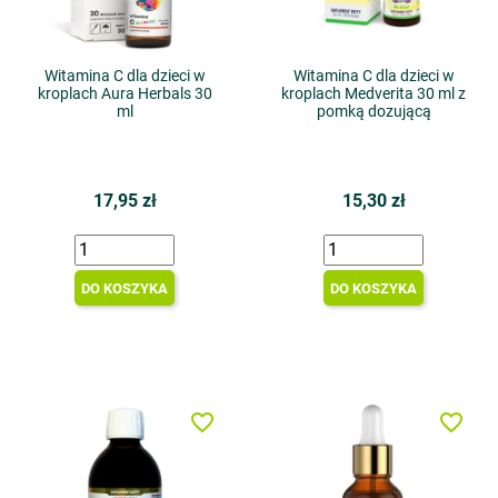
Witamina C dla dzieci w
Witamina C dla dzieci w
kroplach Aura Herbals 30
kroplach Medverita 30 ml z
ml
pomką dozującą
17,95 zł
15,30 zł
DO KOSZYKA
DO KOSZYKA
favorite_border
favorite_border