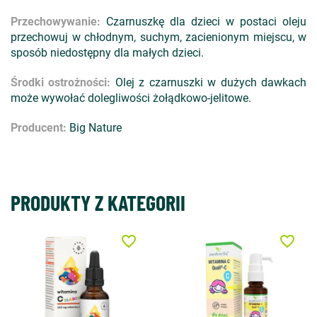
Przechowywanie:
Czarnuszkę dla dzieci w postaci oleju
przechowuj w chłodnym, suchym, zacienionym miejscu, w
sposób niedostępny dla małych dzieci.
Środki ostrożności:
Olej z czarnuszki w dużych dawkach
może wywołać dolegliwości żołądkowo-jelitowe.
Producent:
Big Nature
PRODUKTY Z KATEGORII
favorite_border
favorite_border