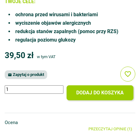
TWOJE CELE:
ochrona przed wirusami i bakteriami
wyciszenie objawów alergicznych
redukcja stanów zapalnych (pomoc przy RZS)
regulacja poziomu glukozy
39,50 zł
w tym VAT
favorite_border
Zapytaj o produkt

DODAJ DO KOSZYKA
Ocena
PRZECZYTAJ OPINIE (1)