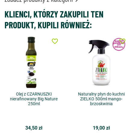
KLIENCI, KTÓRZY ZAKUPILI TEN
PRODUKT, KUPILI RÓWNIEŻ:
favorite_border
favorite_border
Olej z CZARNUSZKI
Naturalny płyn do kuchni
nierafinowany Big Nature
ZIELKO 500ml mango-
250ml
brzoskwinia
34,50 zł
19,00 zł