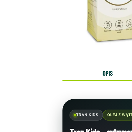
OPIS
TRAN KIDS
OLEJ Z WĄ
Tran Kids – cytryn