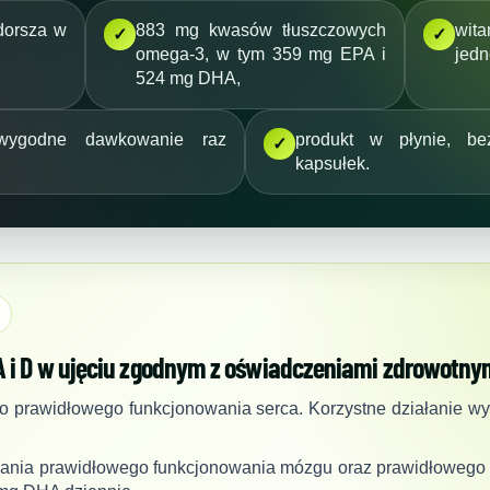
dorsza w
883 mg kwasów tłuszczowych
wit
✓
✓
omega-3, w tym 359 mg EPA i
jedn
524 mg DHA,
wygodne dawkowanie raz
produkt w płynie, be
✓
kapsułek.
A i D w ujęciu zgodnym z oświadczeniami zdrowotny
o prawidłowego funkcjonowania serca. Korzystne działanie w
mania prawidłowego funkcjonowania mózgu oraz prawidłowego w