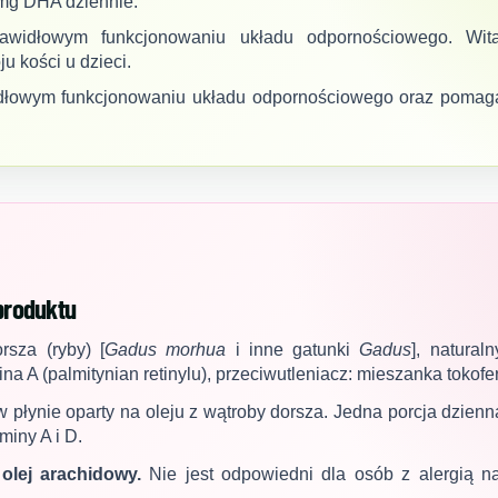
 mg DHA dziennie.
idłowym funkcjonowaniu układu odpornościowego. Wit
u kości u dzieci.
łowym funkcjonowaniu układu odpornościowego oraz pomag
produktu
rsza (ryby) [
Gadus morhua
i inne gatunki
Gadus
], natural
a A (palmitynian retinylu), przeciwutleniacz: mieszanka tokofer
w płynie oparty na oleju z wątroby dorsza. Jedna porcja dzie
iny A i D.
olej arachidowy.
Nie jest odpowiedni dla osób z alergią na