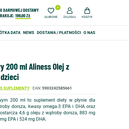
0
O DARMOWEJ DOSTAWY
RAKUJE:
199,00 ZŁ
ULUBIONE
ZALOGUJ
KOSZYK
ÓTKA DATA
NEWS
DOSTAWA / PŁATNOŚCI
O NAS
 200 ml Aliness Olej z
dzieci
SS SUPLEMENTY
EAN
5903242585661
wym 200 ml to suplement diety w płynie dla
wątroby dorsza, kwasy omega-3 EPA i DHA oraz
dostarcza 4,6 g oleju z wątroby dorsza, 883 mg
 mg EPA i 524 mg DHA.