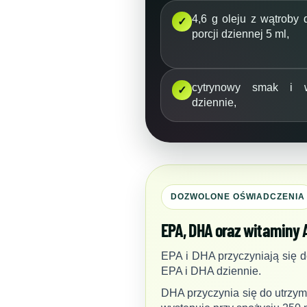
4,6 g oleju z wątroby 
✓
porcji dziennej 5 ml,
cytrynowy smak i 
✓
dziennie,
DOZWOLONE OŚWIADCZENIA
EPA, DHA oraz witaminy 
EPA i DHA przyczyniają się d
EPA i DHA dziennie.
DHA przyczynia się do utrzy