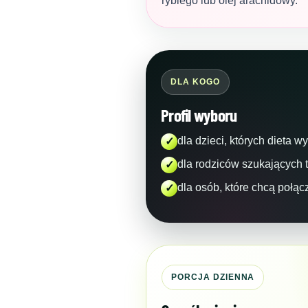
rybiego lub olej arachidowy.
DLA KOGO
Profil wyboru
dla dzieci, których dieta
✓
dla rodziców szukających t
✓
dla osób, które chcą połąc
✓
PORCJA DZIENNA