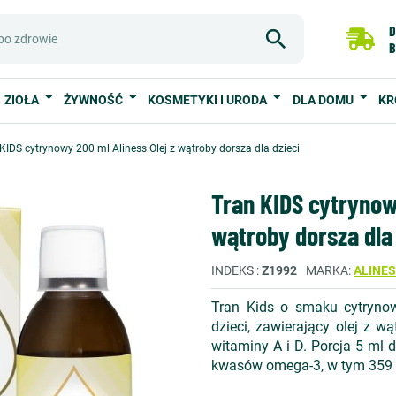
D
B
ZIOŁA
ŻYWNOŚĆ
KOSMETYKI I URODA
DLA DOMU
KR
KIDS cytrynowy 200 ml Aliness Olej z wątroby dorsza dla dzieci
Tran KIDS cytrynowy
wątroby dorsza dla 
INDEKS
Z1992
MARKA
ALINE
Tran Kids o smaku cytryno
dzieci, zawierający olej z 
witaminy A i D. Porcja 5 ml 
kwasów omega-3, w tym 359