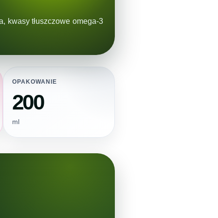
sza, kwasy tłuszczowe omega-3
OPAKOWANIE
200
ml