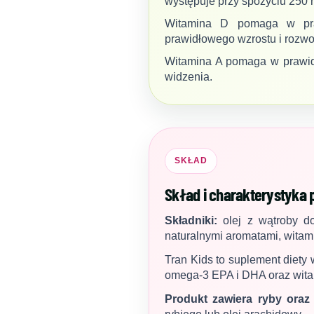
występuje przy spożyciu 250
Witamina D pomaga w praw
prawidłowego wzrostu i rozwoj
Witamina A pomaga w prawid
widzenia.
SKŁAD
Skład i charakterystyka 
Składniki:
olej z wątroby do
naturalnymi aromatami, witamin
Tran Kids to suplement diety 
omega-3 EPA i DHA oraz witam
Produkt zawiera ryby oraz 