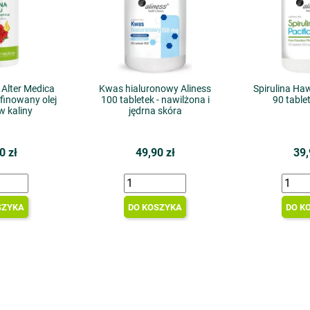
Alter Medica
Kwas hialuronowy Aliness
Spirulina Haw
finowany olej
100 tabletek - nawilżona i
90 tabl
 kaliny
jędrna skóra
0 zł
49,90 zł
39,
SZYKA
DO KOSZYKA
DO K