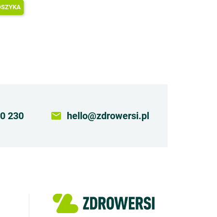
OSZYKA
0 230
email
hello@zdrowersi.pl