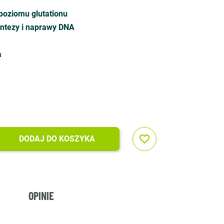
oziomu glutationu
ntezy i naprawy DNA
a
favorite_border
DODAJ DO KOSZYKA
OPINIE