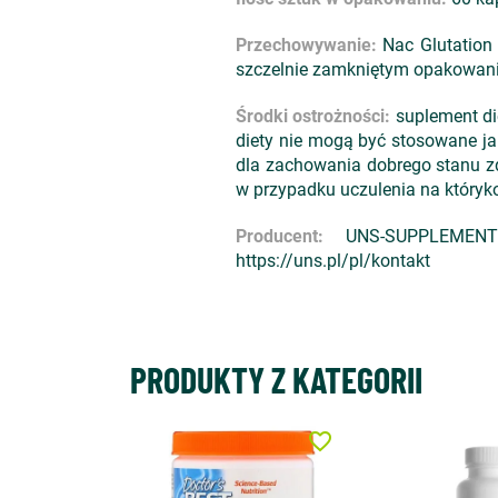
Przechowywanie:
Nac Glutation
szczelnie zamkniętym opakowaniu
Środki ostrożności:
suplement die
diety nie mogą być stosowane ja
dla zachowania dobrego stanu zd
w przypadku uczulenia na któryk
Producent:
UNS-SUPPLEMENTS 
https://uns.pl/pl/kontakt
PRODUKTY Z KATEGORII
favorite_border