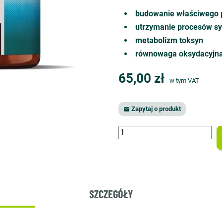
budowanie właściwego p
utrzymanie procesów sy
metabolizm toksyn
równowaga oksydacyjn
65,00 zł
w tym VAT
Zapytaj o produkt

SZCZEGÓŁY