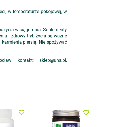
ci, w temperaturze pokojowej, w
spożycia w ciągu dnia. Suplementy
nia i zdrowy tryb życia są ważne
 karmienia piersią. Nie spożywać
w; kontakt: sklep@uns.pl,
favorite_border
favorite_border