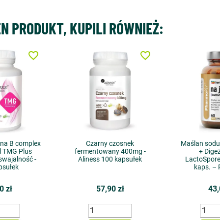
EN PRODUKT, KUPILI RÓWNIEŻ:
favorite_border
favorite_border
ina B complex
Czarny czosnek
Maślan sodu
l TMG Plus
fermentowany 400mg -
+ Dig
wajalność -
Aliness 100 kapsułek
LactoSpore
psułek
kaps. –
0 zł
57,90 zł
43,