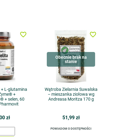
favorite_border
favorite_border
Obecnie brak na
stanie
 + L-glutamina
Wątroba Zielarnia Suwalska
eZyme® +
– mieszanka ziołowa wg
® + selen, 60
Andreasa Moritza 170 g
 Pharmovit
00 zł
51,99 zł
POWIADOM O DOSTĘPNOŚCI