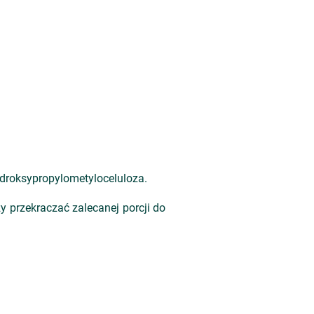
ydroksypropylometyloceluloza.
ży przekraczać zalecanej porcji do