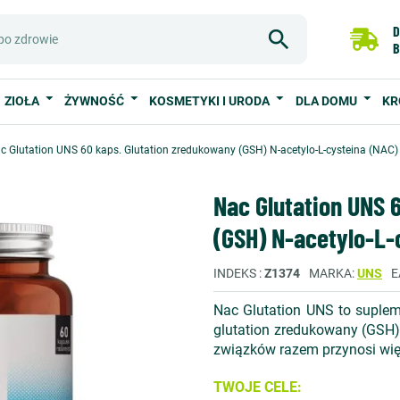
D
B
ZIOŁA
ŻYWNOŚĆ
KOSMETYKI I URODA
DLA DOMU
KR
c Glutation UNS 60 kaps. Glutation zredukowany (GSH) N-acetylo-L-cysteina (NAC)
Nac Glutation UNS 
(GSH) N-acetylo-L-
INDEKS
Z1374
MARKA
UNS
E
Nac Glutation UNS to supleme
glutation zredukowany (GSH) 
związków razem przynosi wię
TWOJE CELE: