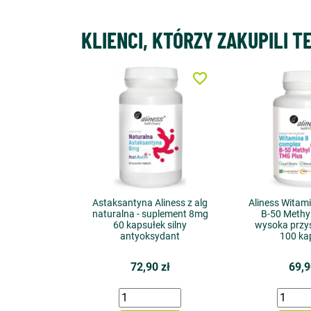
KLIENCI, KTÓRZY ZAKUPILI T
favorite_border
Astaksantyna Aliness z alg
Aliness Witam
naturalna - suplement 8mg
B-50 Methy
60 kapsułek silny
wysoka przys
antyoksydant
100 ka
72,90 zł
69,9