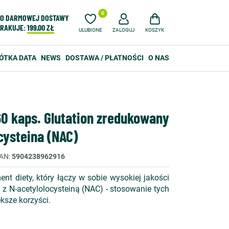
0
O DARMOWEJ DOSTAWY
RAKUJE:
199,00 ZŁ
ULUBIONE
ZALOGUJ
KOSZYK
ÓTKA DATA
NEWS
DOSTAWA / PŁATNOŚCI
O NAS
60 kaps. Glutation zredukowany
cysteina (NAC)
AN
5904238962916
nt diety, który łączy w sobie wysokiej jakości
z N-acetylolocysteiną (NAC) - stosowanie tych
ksze korzyści.