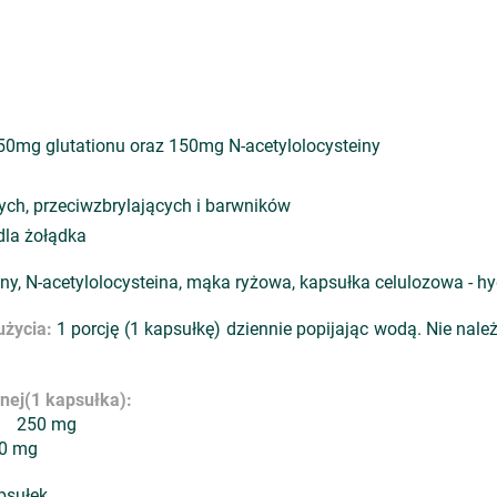
50mg glutationu oraz 150mg N-acetylolocysteiny
ych, przeciwzbrylających i barwników
dla żołądka
ny, N-acetylolocysteina, mąka ryżowa, kapsułka celulozowa - h
użycia:
1 porcję (1 kapsułkę) dziennie popijając wodą. Nie nale
nej
(1 kapsułka):
GSH) 250 mg
50 mg
psułek