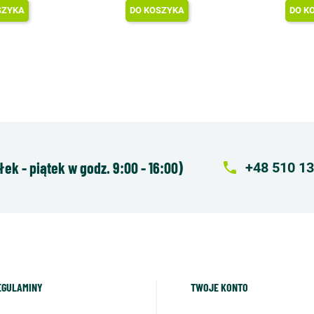
SZYKA
DO KOSZYKA
DO K
k - piątek w godz. 9:00 - 16:00)
local_phone
+48 510 13
EGULAMINY
TWOJE KONTO