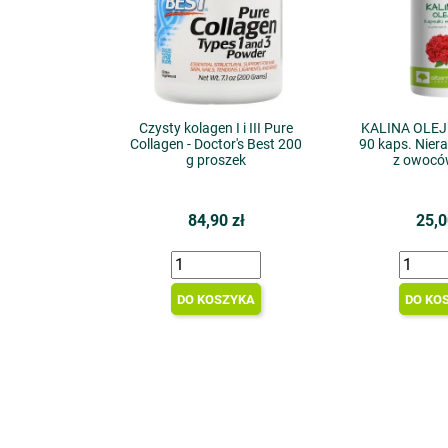
Czysty kolagen I i III Pure
KALINA OLEJ 
Collagen - Doctor's Best 200
90 kaps. Niera
g proszek
z owoców
84,90 zł
25,0
DO KOSZYKA
DO KO