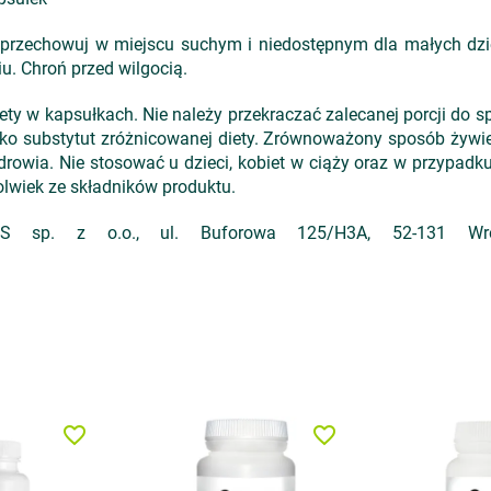
 przechowuj w miejscu suchym i niedostępnym dla małych dzie
. Chroń przed wilgocią.
ty w kapsułkach. Nie należy przekraczać zalecanej porcji do 
ko substytut zróżnicowanej diety. Zrównoważony sposób żywie
rowia. Nie stosować u dzieci, kobiet w ciąży oraz w przypadku
olwiek ze składników produktu.
sp. z o.o., ul. Buforowa 125/H3A, 52-131 Wrocła
favorite_border
favorite_border