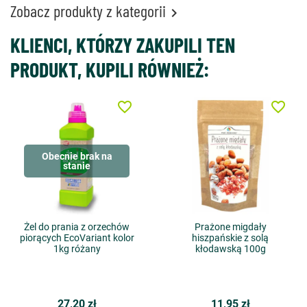
Zobacz produkty z kategorii

KLIENCI, KTÓRZY ZAKUPILI TEN
PRODUKT, KUPILI RÓWNIEŻ:
favorite_border
favorite_border
Obecnie brak na
stanie
Żel do prania z orzechów
Prażone migdały
piorących EcoVariant kolor
hiszpańskie z solą
1kg różany
kłodawską 100g
27,20 zł
11,95 zł