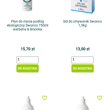
Płyn do mycia podłóg
Sól do zmywarek Swonco
ekologiczny Swonco 750ml
1,5kg
werbena & limonka
15,70 zł
13,00 zł
DO KOSZYKA
DO KOSZYKA
favorite_border
favorite_border