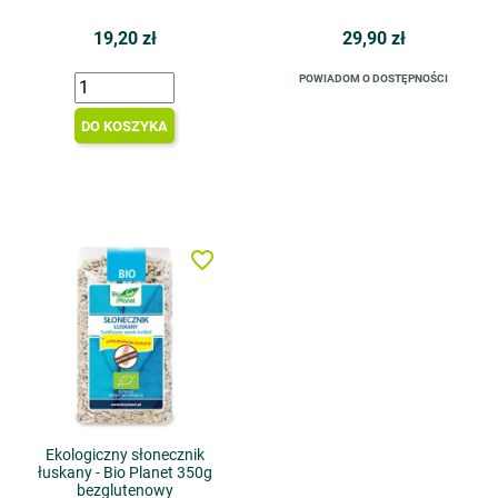
19,20 zł
29,90 zł
POWIADOM O DOSTĘPNOŚCI
DO KOSZYKA
favorite_border
Ekologiczny słonecznik
łuskany - Bio Planet 350g
bezglutenowy