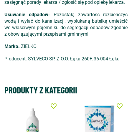
zasięgnąć porady lekarza / zgłosić się pod opiekę lekarza.
Usuwanie odpadów:
Pozostałą zawartość rozcieńczyć
wodą i wylać do kanalizacji, wypłukaną butelkę umieścić
we właściwym pojemniku do segregacji odpadów zgodnie
z obowiązującymi przepisami gminnymi.
Marka:
ZIELKO
Producent: SYLVECO SP. Z O.O. Łąka 260F, 36-004 Łąka
PRODUKTY Z KATEGORII
favorite_border
favorite_border