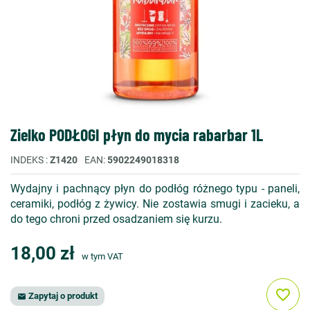
Zielko PODŁOGI płyn do mycia rabarbar 1L
INDEKS
Z1420
EAN
5902249018318
Wydajny i pachnący płyn do podłóg różnego typu - paneli,
ceramiki, podłóg z żywicy. Nie zostawia smugi i zacieku, a
do tego chroni przed osadzaniem się kurzu.
18,00 zł
w tym VAT
favorite_border
Zapytaj o produkt
