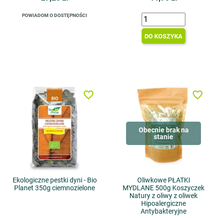
POWIADOM O DOSTĘPNOŚCI
DO KOSZYKA
favorite_border
favorite_border
Obecnie brak na
stanie
Ekologiczne pestki dyni - Bio
Oliwkowe PŁATKI
Planet 350g ciemnozielone
MYDLANE 500g Koszyczek
Natury z oliwy z oliwek
Hipoalergiczne
Antybakteryjne