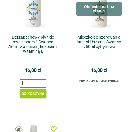
Obecnie brak na
stanie
Bezzapachowy płyn do
Mleczko do szorowania
mycia naczyń Swonco
kuchni i łazienki Swonco
750ml z aloesem, kokosem i
750ml cytrynowe
witaminą E
16,00 zł
16,00 zł
POWIADOM O DOSTĘPNOŚCI
DO KOSZYKA
favorite_border