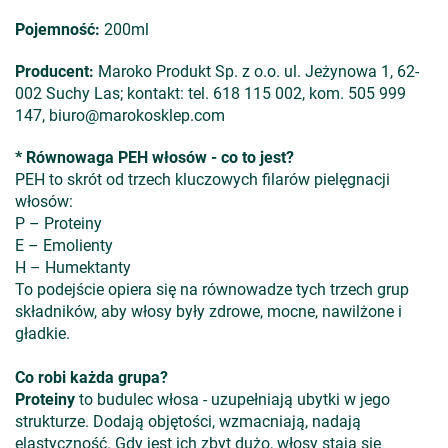
Pojemność:
200ml
Producent:
Maroko Produkt Sp. z o.o. ul. Jeżynowa 1, 62-
002 Suchy Las; kontakt: tel. 618 115 002, kom. 505 999
147, biuro@marokosklep.com
* Równowaga PEH włosów - co to jest?
PEH to skrót od trzech kluczowych filarów pielęgnacji
włosów:
P – Proteiny
E – Emolienty
H – Humektanty
To podejście opiera się na równowadze tych trzech grup
składników, aby włosy były zdrowe, mocne, nawilżone i
gładkie.
Co robi każda grupa?
Proteiny
to budulec włosa - uzupełniają ubytki w jego
strukturze. Dodają objętości, wzmacniają, nadają
elastyczność. Gdy jest ich zbyt dużo, włosy stają się