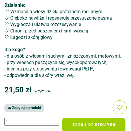
Działanie:
🤍 Wzmacnia włosy dzięki proteinom roślinnym
🤍 Głęboko nawilża i regeneruje przesuszone pasma
🤍 Wygładza i ułatwia rozczesywanie
🤍 Chroni przed puszeniem i łamliwością
🤍 Łagodzi skórę głowy
Dla kogo?
- dla osób z włosami suchymi, zniszczonymi, matowymi,
- przy włosach puszących się, wysokoporowatych,
- idealna przy stosowaniu równowagi PEH*,
- odpowiednia dla skóry wrażliwej.
21,50 zł
w tym VAT
favorite_border
Zapytaj o produkt

DODAJ DO KOSZYKA