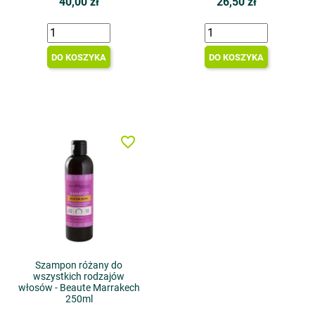
40,00 zł
26,50 zł
DO KOSZYKA
DO KOSZYKA
favorite_border
Szampon różany do
wszystkich rodzajów
włosów - Beaute Marrakech
250ml