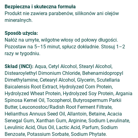
Bezpieczna i skuteczna formuła
Produkt nie zawiera parabenów, silikonów ani olejów
mineralnych.
Sposób użycia:
Nałóż na umyte, wilgotne włosy od połowy długości.
Pozostaw na 5–15 minut, spłucz dokładnie. Stosuj 1–2
razy w tygodniu.
Skład (INCI):
Aqua, Cetyl Alcohol, Stearyl Alcohol,
Distearoylethyl Dimonium Chloride, Behenamidopropyl
Dimethylamine, Cetearyl Alcohol, Glycerin, Scutellaria
Baicalensis Root Extract, Hydrolyzed Corn Protein,
Hydrolyzed Wheat Protein, Hydrolyzed Soy Protein, Argania
Spinosa Kernel Oil, Tocopherol, Butyrospermum Parkii
Butter, Leuconostoc/Radish Root Ferment Filtrate,
Helianthus Annuus Seed Oil, Allantoin, Betaine, Acacia
Senegal Gum, Xanthan Gum, Arginine, Sodium Levulinate,
Levulinic Acid, Olus Oil, Lactic Acid, Parfum, Sodium
Benzoate, Potassium Sorbate, Sodium Phytate.