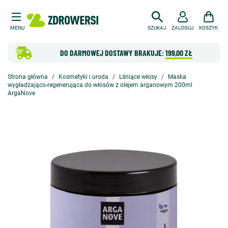
MENU
SZUKAJ
ZALOGUJ
KOSZYK
DO DARMOWEJ DOSTAWY BRAKUJE:
199,00 ZŁ
Strona główna
Kosmetyki i uroda
Lśniące włosy
Maska
wygładzająco-regenerująca do włosów z olejem arganowym 200ml
ArgaNove