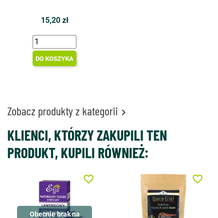
15,20 zł
DO KOSZYKA
Zobacz produkty z kategorii

KLIENCI, KTÓRZY ZAKUPILI TEN
PRODUKT, KUPILI RÓWNIEŻ:
favorite_border
favorite_border
Obecnie brak na