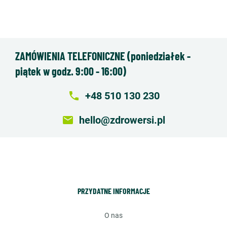
ZAMÓWIENIA TELEFONICZNE (poniedziałek -
piątek w godz. 9:00 - 16:00)
local_phone
+48 510 130 230
email
hello@zdrowersi.pl
PRZYDATNE INFORMACJE
o nas