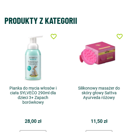
PRODUKTY Z KATEGORII
favorite_border
favorite_border
Pianka do mycia włosów i
Silikonowy masażer do
ciała SYLVECO 290ml dla
skóry głowy Sattva
dzieci 3+ Zapach
Ayurveda różowy
borówkowy
28,00 zł
11,50 zł