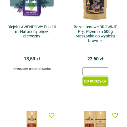
stanie
Olejek LAWENDOWY Etja 10
Bezglutenowe BROWNIE
ml Naturalny olejek
Pięć Przemian 500g
eteryczny
Mieszanka do wypieku
brownie
13,50 zł
22,60 zł
POWIADOM O DOSTĘPNOŚCI
DO KOSZYKA
favorite_border
favorite_border