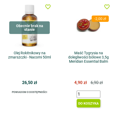
favorite_border
favorite_border
-2,00 zł
Obecnie brak na
stanie
Olej Rokitnikowy na
Maść Tygrysia na
zmarszczki - Nacomi 50ml
dolegliwości bólowe 3,5g
Meridian Essential Balm
26,50 zł
4,90 zł
6,90 zł
POWIADOM O DOSTĘPNOŚCI
DO KOSZYKA