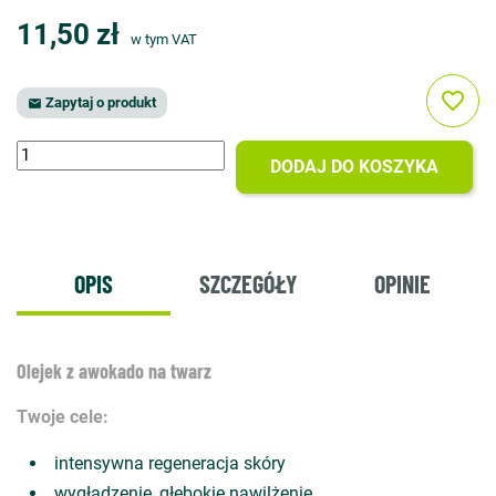
11,50 zł
w tym VAT
favorite_border
Zapytaj o produkt

DODAJ DO KOSZYKA
OPIS
SZCZEGÓŁY
OPINIE
Olejek z awokado na twarz
Twoje cele:
intensywna regeneracja skóry
wygładzenie, głębokie nawilżenie