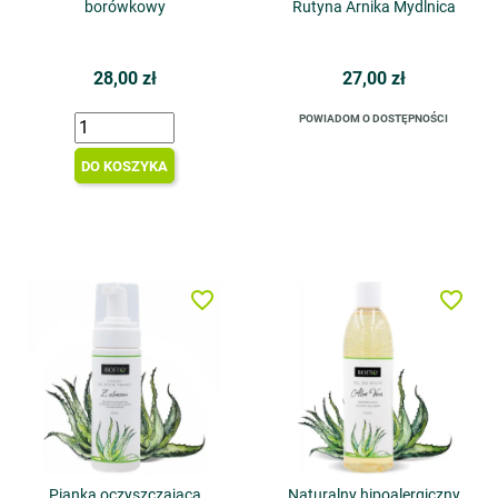
borówkowy
Rutyna Arnika Mydlnica
28,00 zł
27,00 zł
POWIADOM O DOSTĘPNOŚCI
DO KOSZYKA
favorite_border
favorite_border
Pianka oczyszczająca
Naturalny hipoalergiczny