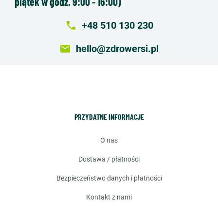
piątek w godz. 9:00 - 16:00)
local_phone
+48 510 130 230
email
hello@zdrowersi.pl
PRZYDATNE INFORMACJE
o nas
dostawa / płatności
bezpieczeństwo danych i płatności
kontakt z nami