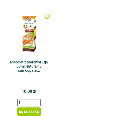
favorite_border
Macerat z marchwi Etja
50ml Naturalny
samoopalacz
18,00 zł
DO KOSZYKA