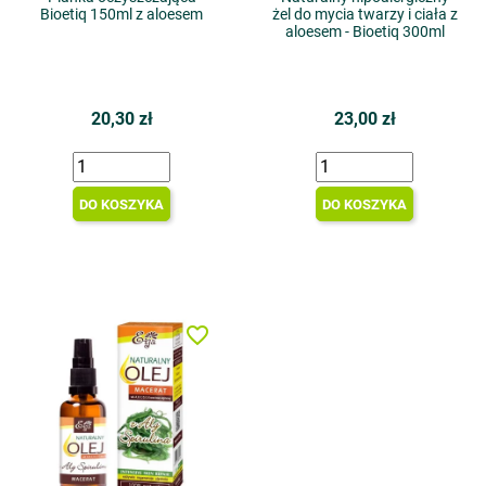
Bioetiq 150ml z aloesem
żel do mycia twarzy i ciała z
aloesem - Bioetiq 300ml
20,30 zł
23,00 zł
DO KOSZYKA
DO KOSZYKA
favorite_border