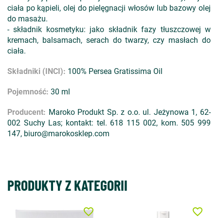
ciała po kąpieli, olej do pielęgnacji włosów lub bazowy olej
do masażu.
- składnik kosmetyku: jako składnik fazy tłuszczowej w
kremach, balsamach, serach do twarzy, czy masłach do
ciała.
Składniki (INCI):
100% Persea Gratissima Oil
Pojemność:
30 ml
Producent:
Maroko Produkt Sp. z o.o. ul. Jeżynowa 1, 62-
002 Suchy Las; kontakt: tel. 618 115 002, kom. 505 999
147, biuro@marokosklep.com
PRODUKTY Z KATEGORII
favorite_border
favorite_border