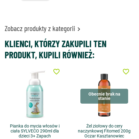
Zobacz produkty z kategorii

KLIENCI, KTÓRZY ZAKUPILI TEN
PRODUKT, KUPILI RÓWNIEŻ:
favorite_border
favorite_border
Obecnie brak na
stanie
Pianka do mycia włosów i
Żel ziołowy do cery
ciała SYLVECO 290ml dla
naczynkowej Fitomed 200g
dzieci 3+ Zapach
Oczar Kasztanowiec