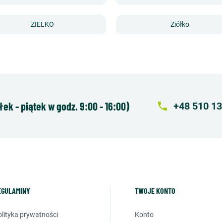
ZIELKO
Ziółko
k - piątek w godz. 9:00 - 16:00)
local_phone
+48 510 13
EGULAMINY
TWOJE KONTO
polityka prywatności
konto