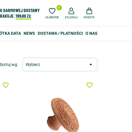
0
O DARMOWEJ DOSTAWY
RAKUJE:
199,00 ZŁ
ULUBIONE
ZALOGUJ
KOSZYK
ÓTKA DATA
NEWS
DOSTAWA / PŁATNOŚCI
O NAS

Sortuj wg:
Wybierz
favorite_border
favorite_border