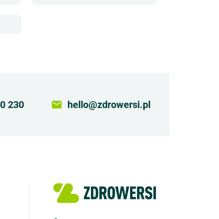
0 230
email
hello@zdrowersi.pl