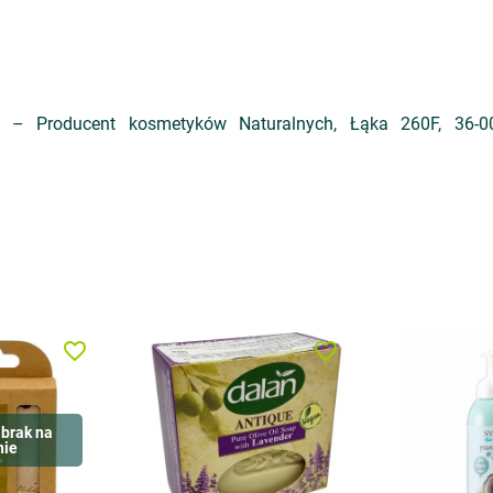
 – Producent kosmetyków Naturalnych, Łąka 260F, 36-004
favorite_border
favorite_border
brak na
nie