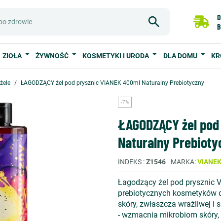
D
B
ZIOŁA
ŻYWNOŚĆ
KOSMETYKI I URODA
DLA DOMU
KR
 żele
ŁAGODZĄCY żel pod prysznic VIANEK 400ml Naturalny Prebiotyczny
-7%
ŁAGODZĄCY żel pod
Naturalny Prebioty
INDEKS
Z1546
MARKA
VIANE
Łagodzący żel pod prysznic 
prebiotycznych kosmetyków d
skóry, zwłaszcza wrażliwej i 
- wzmacnia mikrobiom skóry,