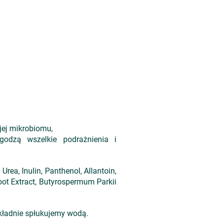
 jej mikrobiomu,
godzą wszelkie podrażnienia i
rea, Inulin, Panthenol, Allantoin,
oot Extract, Butyrospermum Parkii
kładnie spłukujemy wodą.