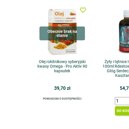
favorite_border
Obecnie brak na
stanie
Olej rokitnikowy syberyjski
Żyły i tętnice
kwasy Omega - Pro Aktiv 90
100ml Rdestow
kapsułek
Głóg Serdec
Kaszta
39,70 zł
54,7
POWIADOM O DOSTĘPNOŚCI
DO KO