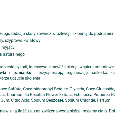
żdego rodzaju skóry, również wrażliwej i skłonnej do podrażnień
lny, szyprowo-kwiatowy
s myjący
a naturalnego
 korzenia cykorii, intensywnie nawilża skórę i wspiera odbudowę
ówki i rumianku
- przyspieszają regenerację naskórka, ła
kórze uczucie ukojenia
co Sulfate, Cocamidopropyl Betaine, Glycerin, Coco-Glucoside, U
act, Chamomilla Recutita Flower Extract, Echinacea Purpurea R
Gum, Citric Acid, Sodium Benzoate, Sodium Chloride, Parfum.
ewielką ilość żelu na zwilżoną wodą skórę i myjemy ciało. Do