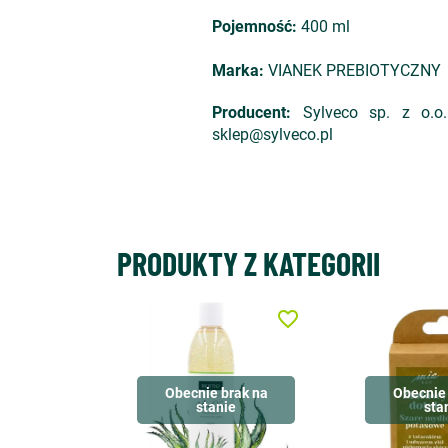
Pojemność:
400 ml
Marka:
VIANEK PREBIOTYCZNY
Producent:
Sylveco sp. z o.o.
sklep@sylveco.pl
PRODUKTY Z KATEGORII
favorite_border
Obecnie brak na
Obecnie 
stanie
sta