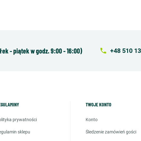
k - piątek w godz. 9:00 - 16:00)
local_phone
+48 510 13
EGULAMINY
TWOJE KONTO
polityka prywatności
konto
regulamin sklepu
śledzenie zamówień gości