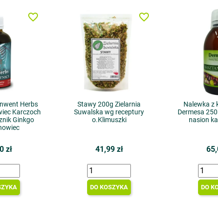
favorite_border
favorite_border
 Inwent Herbs
Stawy 200g Zielarnia
Nalewka z
iec Karczoch
Suwalska wg receptury
Dermesa 250
znik Ginkgo
o.Klimuszki
nasion k
nowiec
0 zł
41,99 zł
65,
SZYKA
DO KOSZYKA
DO K