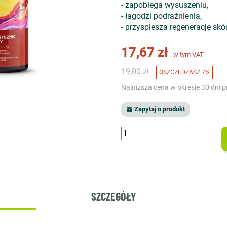
- zapobiega wysuszeniu,
- łagodzi podrażnienia,
- przyspiesza regenerację skór
17,67 zł
w tym VAT
19,00 zł
OSZCZĘDZASZ 7%
Najniższa cena w okresie 30 dni 
Zapytaj o produkt

SZCZEGÓŁY