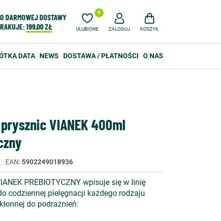
0
O DARMOWEJ DOSTAWY
RAKUJE:
199,00 ZŁ
ULUBIONE
ZALOGUJ
KOSZYK
ÓTKA DATA
NEWS
DOSTAWA / PŁATNOŚCI
O NAS
 prysznic VIANEK 400ml
czny
K
EAN
5902249018936
VIANEK PREBIOTYCZNY wpisuje się w linię
o codziennej pielęgnacji każdego rodzaju
skłonnej do podrażnień: