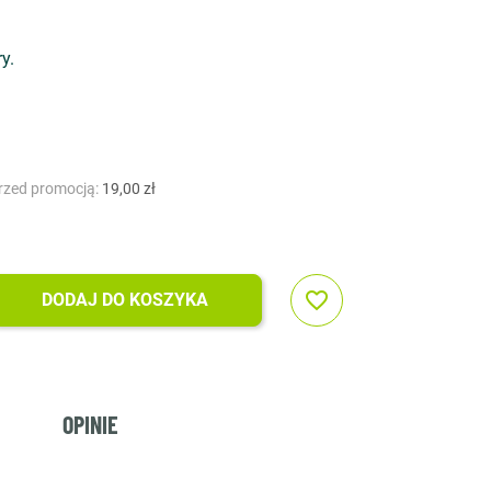
y.
przed promocją:
19,00 zł
favorite_border
DODAJ DO KOSZYKA
OPINIE