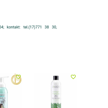
; kontakt: tel.(17)771 38 30,
favorite_border
favorite_border