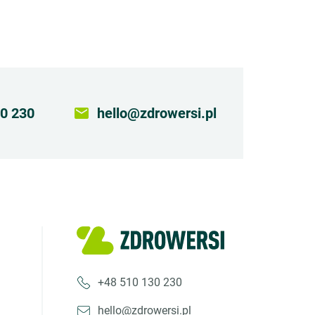
0 230
email
hello@zdrowersi.pl
+48 510 130 230
hello@zdrowersi.pl