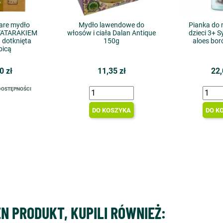
are mydło
Mydło lawendowe do
Pianka do 
TATARAKIEM
włosów i ciała Dalan Antique
dzieci 3+ 
 dotknięta
150g
aloes bo
bicą
0 zł
11,35 zł
22,
DOSTĘPNOŚCI
DO KOSZYKA
DO K
EN PRODUKT, KUPILI RÓWNIEŻ: