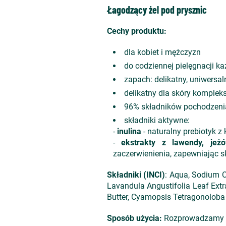
Łagodzący żel pod prysznic
Cechy produktu:
dla kobiet i mężczyzn
do codziennej pielęgnacji ka
zapach: delikatny, uniwersa
delikatny dla skóry komplek
96% składników pochodzeni
składniki aktywne:
-
inulina
- naturalny prebiotyk z
-
ekstrakty z lawendy, jeż
zaczerwienienia, zapewniając s
Składniki (INCI)
: Aqua, Sodium Co
Lavandula Angustifolia Leaf Extr
Butter, Cyamopsis Tetragonoloba 
Sposób użycia:
Rozprowadzamy ni