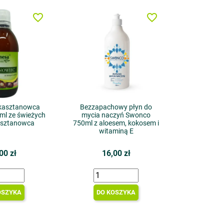
favorite_border
favorite_border
 kasztanowca
Bezzapachowy płyn do
ml ze świeżych
mycia naczyń Swonco
asztanowca
750ml z aloesem, kokosem i
witaminą E
00 zł
16,00 zł
OSZYKA
DO KOSZYKA