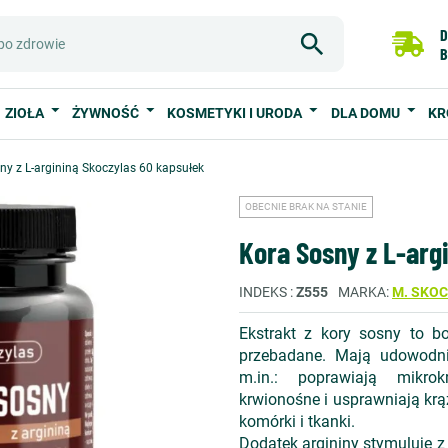
D
B
ZIOŁA
ŻYWNOŚĆ
KOSMETYKI I URODA
DLA DOMU
KR
ny z L-argininą Skoczylas 60 kapsułek
OBECNIE BRAK NA STANIE
Kora Sosny z L-arg
INDEKS
Z555
MARKA
M. SKO
Ekstrakt z kory sosny to bo
przebadane. Mają udowodni
m.in.: poprawiają mikro
krwionośne i usprawniają krą
komórki i tkanki.
Dodatek argininy stymuluje z 