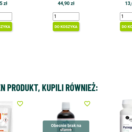
5 zł
44,90 zł
13,
SZYKA
DO KOSZYKA
DO K
EN PRODUKT, KUPILI RÓWNIEŻ:
favorite_border
favorite_border
Obecnie brak na
stanie