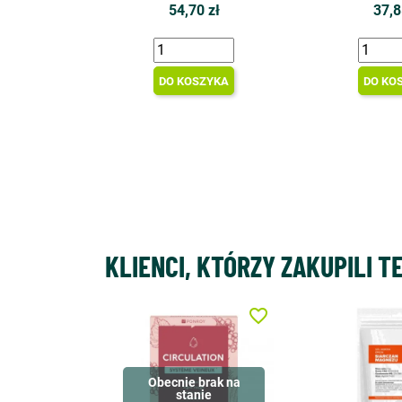
54,70 zł
37,8
DO KOSZYKA
DO KO
KLIENCI, KTÓRZY ZAKUPILI T
favorite_border
Obecnie brak na
stanie