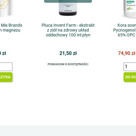
a Mix Brands
Płuca Invent Farm - ekstrakt
Kora sosn
an magnezu
z ziół na zdrowy układ
Pycnogenol
oddechowy 100 ml płyn
65% OPC 
 zł
21,50 zł
74,90 z
POWIADOM O DOSTĘPNOŚCI
SZYKA
DO K