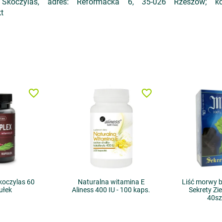
oczylas, adres: Reformacka 6, 35-026 Rzeszów; k
t
favorite_border
favorite_border
koczylas 60
Naturalna witamina E
Liść morwy b
ułek
Aliness 400 IU - 100 kaps.
Sekrety Zi
40sz