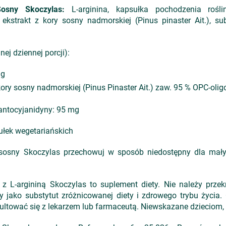
osny Skoczylas
:
L-arginina, kapsułka pochodzenia roślin
 ekstrakt z kory sosny nadmorskiej (Pinus pinaster Ait.), su
ej dziennej porcji):
mg
ory sosny nadmorskiej (Pinus Pinaster Ait.) zaw. 95 % OPC-oli
antocyjanidyny: 95 mg
łek wegetariańskich
osny Skoczylas przechowuj w sposób niedostępny dla mały
 L-argininą Skoczylas to suplement diety. Nie należy przekr
jako substytut zróżnicowanej diety i zdrowego trybu życia.
ltować się z lekarzem lub farmaceutą. Niewskazane dzieciom,