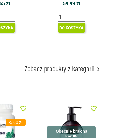
65 zł
59,99 zł
OSZYKA
DO KOSZYKA
Zobacz produkty z kategorii

favorite_border
favorite_border
-5,00 zł
Obecnie brak na
stanie