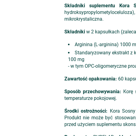
Składniki suplementu
Kora S
hydroksypropylometyloceluloza),
mikrokrystaliczna.
Składniki
w 2 kapsułkach (zalecan
Arginina (L-arginina) 1000 
Standaryzowany ekstrakt z k
100 mg
- w tym OPC-oligomeryczne pro
Zawartość opakowania:
60 kapsu
Sposób przechowywania:
Korę s
temperaturze pokojowej.
Środki ostrożności:
Kora Sosny z
Produkt nie może być stosowany 
przed użyciem suplementu skonsu