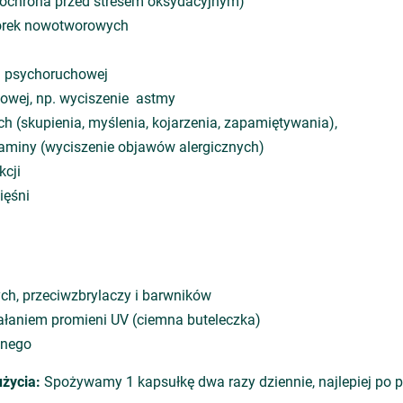
(ochrona przed stresem oksydacyjnym)
rek nowotworowych
i psychoruchowej
owej, np. wyciszenie astmy
h (skupienia, myślenia, kojarzenia, zapamiętywania),
taminy (wyciszenie objawów alergicznych)
kcji
ięśni
ch, przeciwzbrylaczy i barwników
iałaniem promieni UV (ciemna buteleczka)
nnego
życia:
Spożywamy 1 kapsułkę dwa razy dziennie, najlepiej po p