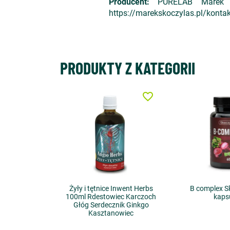
Producent:
PURELAB Marek Sk
https://marekskoczylas.pl/kontak
PRODUKTY Z KATEGORII
favorite_border
Żyły i tętnice Inwent Herbs
B complex S
100ml Rdestowiec Karczoch
kaps
Głóg Serdecznik Ginkgo
Kasztanowiec