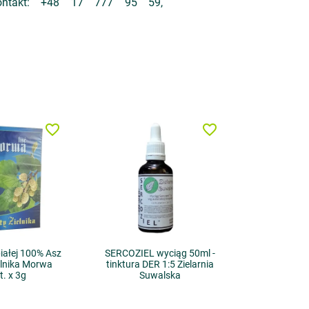
ontakt: +48 17 777 95 59,
favorite_border
favorite_border
iałej 100% Asz
SERCOZIEL wyciąg 50ml -
elnika Morwa
tinktura DER 1:5 Zielarnia
t. x 3g
Suwalska