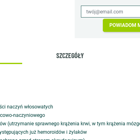
POWIADOM M
SZCZEGÓŁY
ści naczyń włosowatych
ercowo-naczyniowego
pów (utrzymanie sprawnego krążenia krwi, w tym krążenia móz
występujących już hemoroidów i żylaków