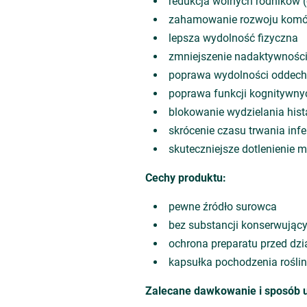
redukcja wolnych rodników 
zahamowanie rozwoju komó
lepsza wydolność fizyczna
zmniejszenie nadaktywnośc
poprawa wydolności oddech
poprawa funkcji kognitywnyc
blokowanie wydzielania his
skrócenie czasu trwania infe
skuteczniejsze dotlenienie m
Cechy produktu:
pewne źródło surowca
bez substancji konserwujący
ochrona preparatu przed dz
kapsułka pochodzenia rośli
Zalecane dawkowanie i sposób u