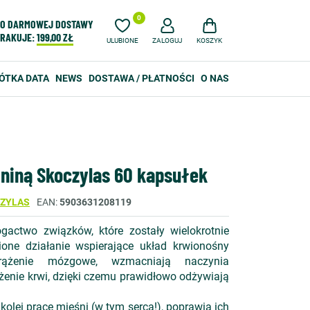
0
O DARMOWEJ DOSTAWY
RAKUJE:
199,00 ZŁ
ULUBIONE
ZALOGUJ
KOSZYK
ÓTKA DATA
NEWS
DOSTAWA / PŁATNOŚCI
O NAS
ininą Skoczylas 60 kapsułek
CZYLAS
EAN
5903631208119
gactwo związków, które zostały wielokrotnie
one działanie wspierające układ krwionośny
krążenie mózgowe, wzmacniają naczynia
żenie krwi, dzięki czemu prawidłowo odżywiają
kolei pracę mięśni (w tym serca!), poprawia ich