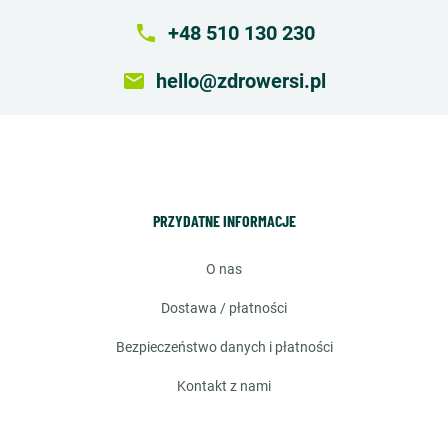
local_phone
+48 510 130 230
email
hello@zdrowersi.pl
PRZYDATNE INFORMACJE
o nas
dostawa / płatności
bezpieczeństwo danych i płatności
kontakt z nami