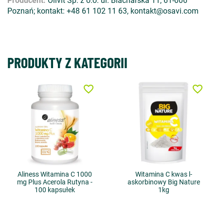
Producent:
Olivit Sp. z o.o. ul. Blacharska 11, 61-006
Poznań; kontakt: +48 61 102 11 63, kontakt@osavi.com
PRODUKTY Z KATEGORII
favorite_border
favorite_border
Aliness Witamina C 1000
Witamina C kwas l-
mg Plus Acerola Rutyna -
askorbinowy Big Nature
100 kapsułek
1kg