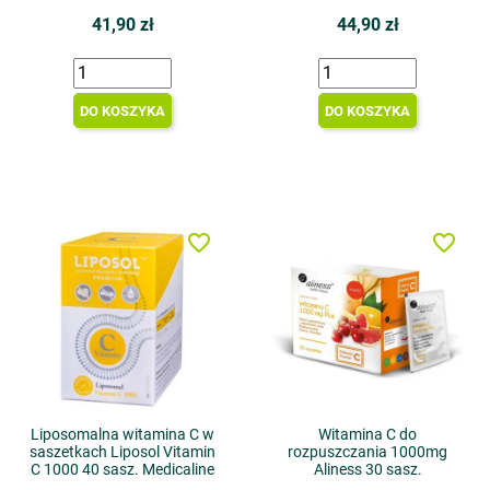
41,90 zł
44,90 zł
DO KOSZYKA
DO KOSZYKA
favorite_border
favorite_border
Liposomalna witamina C w
Witamina C do
saszetkach Liposol Vitamin
rozpuszczania 1000mg
C 1000 40 sasz. Medicaline
Aliness 30 sasz.