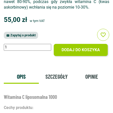
nawet 80-90%, podczas gdy zwykła witamina C (kwas
askorbinowy) wchłania się na poziomie 10-30%.
55,00 zł
w tym VAT
favorite_border
Zapytaj o produkt

DODAJ DO KOSZYKA
OPIS
SZCZEGÓŁY
OPINIE
Witamina C liposomalna 1000
Cechy produktu: