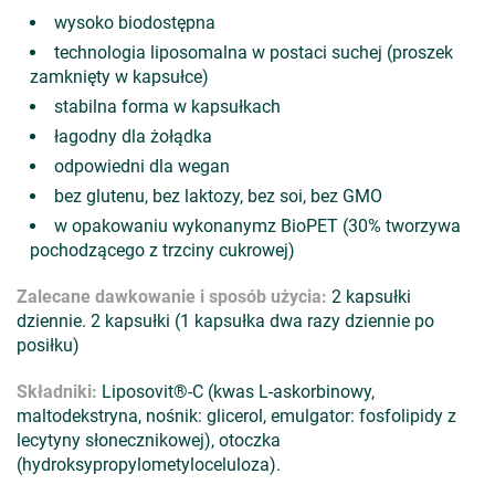
wysoko biodostępna
technologia liposomalna w postaci suchej (proszek
zamknięty w kapsułce)
stabilna forma w kapsułkach
łagodny dla żołądka
odpowiedni dla wegan
bez glutenu, bez laktozy, bez soi, bez GMO
w opakowaniu wykonanymz BioPET (30% tworzywa
pochodzącego z trzciny cukrowej)
Zalecane dawkowanie i sposób użycia:
2 kapsułki
dziennie. 2 kapsułki (1 kapsułka dwa razy dziennie po
posiłku)
Składniki:
Liposovit®-C (kwas L-askorbinowy,
maltodekstryna, nośnik: glicerol, emulgator: fosfolipidy z
lecytyny słonecznikowej), otoczka
(hydroksypropylometyloceluloza).