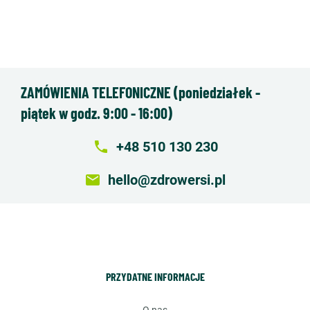
ZAMÓWIENIA TELEFONICZNE (poniedziałek -
piątek w godz. 9:00 - 16:00)
local_phone
+48 510 130 230
email
hello@zdrowersi.pl
PRZYDATNE INFORMACJE