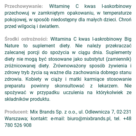
Przechowywanie:
Witaminę C kwas l-askorbinowy
przechowuj w zamkniętym opakowaniu, w temperaturze
pokojowej, w sposób niedostępny dla małych dzieci. Chroń
przed wilgocią i światłem.
Środki ostrożności:
Witamina C kwas l-askrobinowy Big
Nature to suplement diety. Nie należy przekraczać
zalecanej porcji do spożycia w ciągu dnia. Suplementy
diety nie mogą być stosowane jako substytut (zamiennik)
zróżnicowanej diety. Zrównoważony sposób żywienia i
zdrowy tryb życia są ważne dla zachowania dobrego stanu
zdrowia. Kobiety w ciąży i matki karmiące stosowanie
preparatu powinny skonsultować z lekarzem. Nie
spożywać w przypadku uczulenia na którykolwiek ze
składników produktu.
Producent:
Mix Brands Sp. z o.o., ul. Odlewnicza 7, 02-231
Warszawa; kontakt: e-mail: biuro@mixbrands.pl, tel. +48
780 526 908