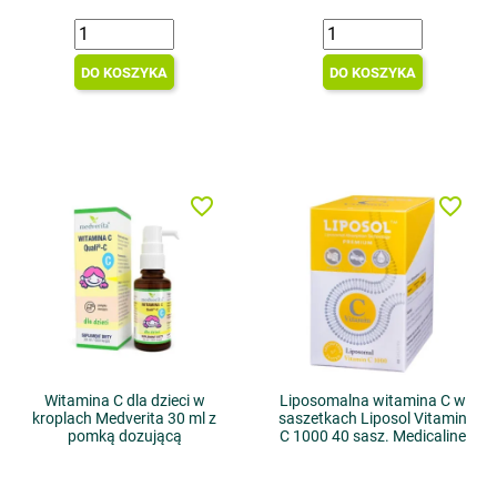
DO KOSZYKA
DO KOSZYKA
favorite_border
favorite_border
Witamina C dla dzieci w
Liposomalna witamina C w
kroplach Medverita 30 ml z
saszetkach Liposol Vitamin
pomką dozującą
C 1000 40 sasz. Medicaline