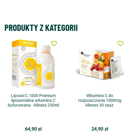
PRODUKTY Z KATEGORII
favorite_border
favorite_border
Liposol C 1000 Premium
Witamina C do
liposomalna witamina C
rozpuszczania 1000mg
buforowana - Aliness 250ml
Aliness 30 sasz.
64,90 zł
24,90 zł