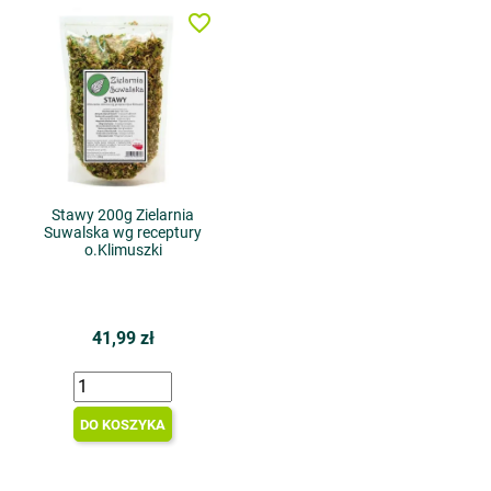
favorite_border
Stawy 200g Zielarnia
Suwalska wg receptury
o.Klimuszki
41,99 zł
DO KOSZYKA