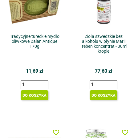
Tradycyjne tureckie mydło
Zioła szwedzkie bez
oliwkowe Dalan Antique
alkoholu w płynie Marii
170g
Treben koncentrat - 30ml
krople
11,69 zł
77,60 zł
DO KOSZYKA
DO KOSZYKA
favorite_border
favorite_border