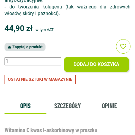
antyoksydacyjnie,
- do tworzenia kolagenu (tak ważnego dla zdrowych
włosów, skóry i paznokci).
44,90 zł
w tym VAT
favorite_border
Zapytaj o produkt

DODAJ DO KOSZYKA
OSTATNIE SZTUKI W MAGAZYNIE
OPIS
SZCZEGÓŁY
OPINIE
Witamina C kwas l-askorbinowy w proszku