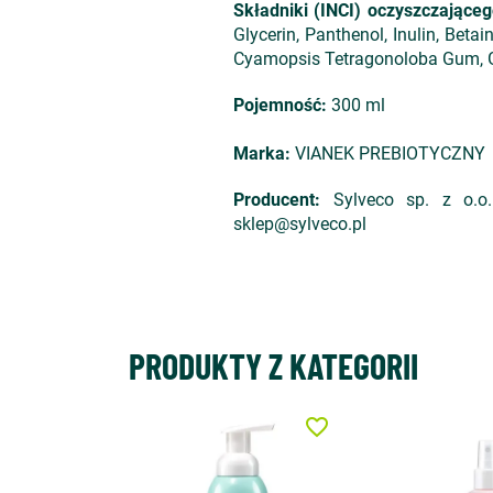
Składniki (INCI) oczyszczając
Glycerin, Panthenol, Inulin, Betai
Cyamopsis Tetragonoloba Gum, Gly
Pojemność:
300 ml
Marka:
VIANEK PREBIOTYCZNY
Producent:
Sylveco sp. z o.o.
sklep@sylveco.pl
PRODUKTY Z KATEGORII
favorite_border