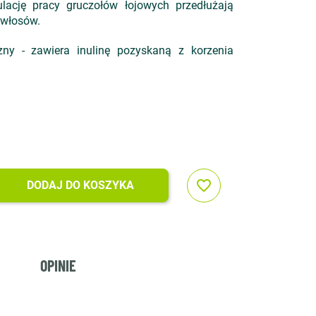
ulację pracy gruczołów łojowych przedłużają
 włosów.
zny - zawiera inulinę pozyskaną z korzenia
favorite_border
DODAJ DO KOSZYKA
OPINIE