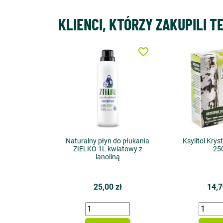
KLIENCI, KTÓRZY ZAKUPILI T
favorite_border
Naturalny płyn do płukania
Ksylitol Krys
ZIELKO 1L kwiatowy z
25
lanoliną
25,00 zł
14,7