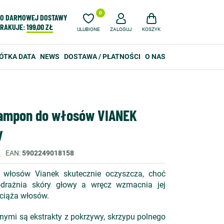
0
O DARMOWEJ DOSTAWY
RAKUJE:
199,00 ZŁ
ULUBIONE
ZALOGUJ
KOSZYK
ÓTKA DATA
NEWS
DOSTAWA / PŁATNOŚCI
O NAS
ampon do włosów VIANEK
y
K
EAN
5902249018158
włosów Vianek skutecznie oczyszcza, choć
podrażnia skóry głowy a wręcz wzmacnia jej
bciąża włosów.
ymi są ekstrakty z pokrzywy, skrzypu polnego