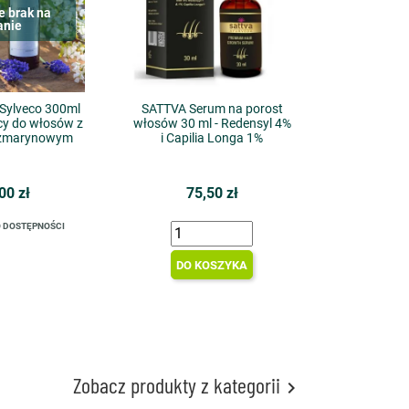
e brak na
anie
ylveco 300ml
SATTVA Serum na porost
cy do włosów z
włosów 30 ml - Redensyl 4%
rozmarynowym
i Capilia Longa 1%
00 zł
75,50 zł
 DOSTĘPNOŚCI
DO KOSZYKA
Zobacz produkty z kategorii
