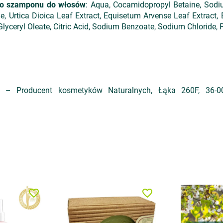
ego szamponu do włosów
: Aqua, Cocamidopropyl Betaine, Sodi
ne, Urtica Dioica Leaf Extract, Equisetum Arvense Leaf Extract, 
ceryl Oleate, Citric Acid, Sodium Benzoate, Sodium Chloride, 
 – Producent kosmetyków Naturalnych, Łąka 260F, 36-004
favorite_border
favorite_border