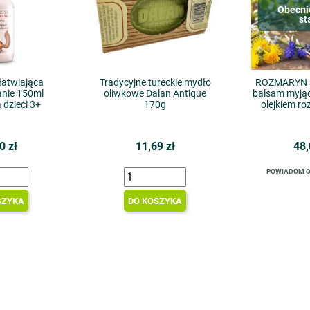
Obecni
st
atwiająca
Tradycyjne tureckie mydło
ROZMARYN S
nie 150ml
oliwkowe Dalan Antique
balsam myją
 dzieci 3+
170g
olejkiem 
0 zł
11,69 zł
48,
POWIADOM O
SZYKA
DO KOSZYKA