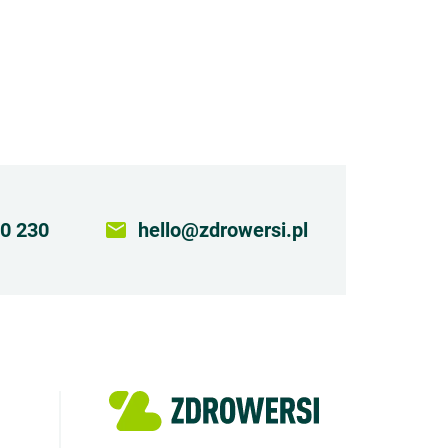
0 230
email
hello@zdrowersi.pl