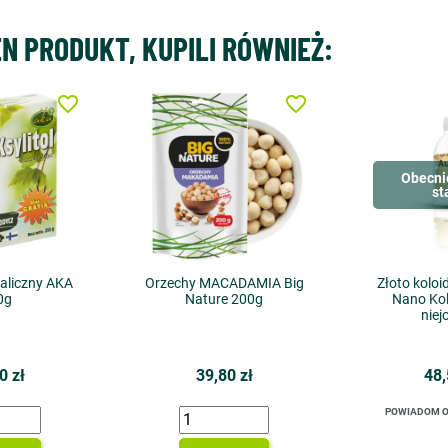
EN PRODUKT, KUPILI RÓWNIEŻ:
favorite_border
favorite_border
Obecni
st
taliczny AKA
Orzechy MACADAMIA Big
Złoto kolo
0g
Nature 200g
Nano Kol
nie
0 zł
39,80 zł
48,
POWIADOM O