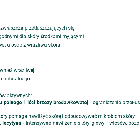
zwłaszcza przetłuszczających się
agodnymi dla skóry środkami myjącymi
et u osób z wrażliwą skórą
ównież wrażliwej
a naturalnego
ków aktywnych:
u polnego i liści brzozy brodawkowatej
- ograniczenie przetłu
 który pomaga nawilżyć skórę i odbudowywać mikrobiom skóry
, lecytyna
- intensywne nawilżenie skóry głowy i włosów, pozos