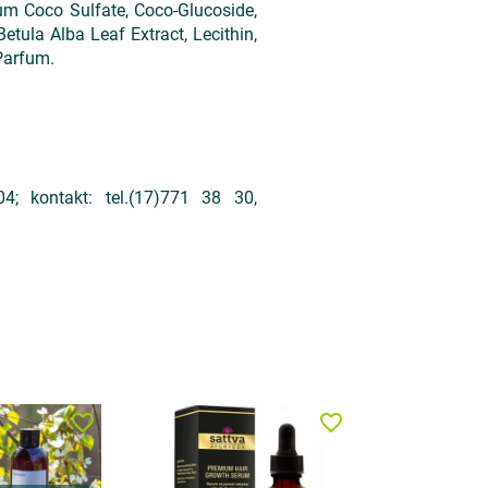
um Coco Sulfate, Coco-Glucoside,
Betula Alba Leaf Extract, Lecithin,
Parfum.
; kontakt: tel.(17)771 38 30,
favorite_border
favorite_border