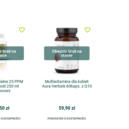
favorite_border
favorite_border
e brak na
Obecnie brak na
anie
stanie
idalne 25 PPM
Multiwitamina dla kobiet
oid 250 ml
Aura Herbals 60kaps. z Q10
jonowe
50 zł
59,90 zł
 DOSTĘPNOŚCI
POWIADOM O DOSTĘPNOŚCI