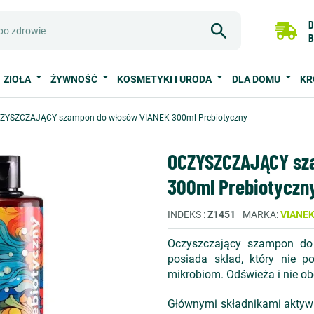
D
B
ZIOŁA
ŻYWNOŚĆ
KOSMETYKI I URODA
DLA DOMU
KR
ZYSZCZAJĄCY szampon do włosów VIANEK 300ml Prebiotyczny
OCZYSZCZAJĄCY sz
300ml Prebiotyczn
INDEKS
Z1451
MARKA
VIANE
Oczyszczający szampon do 
posiada skład, który nie 
mikrobiom. Odświeża i nie o
Głównymi składnikami aktywn