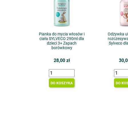
Pianka do mycia włosów i
Odżywka uł
ciała SYLVECO 290ml dla
rozczesywa
dzieci 3+ Zapach
Sylveco dla
borówkowy
28,00 zł
30,0
DO KOSZYKA
DO KO