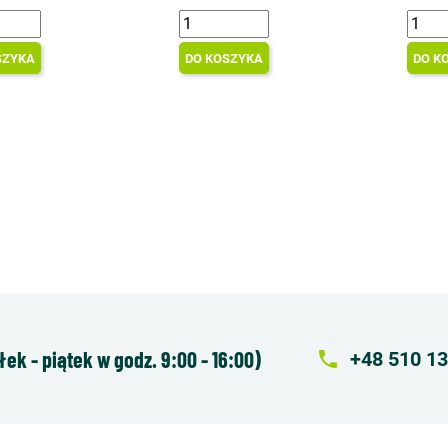
SZYKA
DO KOSZYKA
DO K
k - piątek w godz. 9:00 - 16:00)
local_phone
+48 510 13