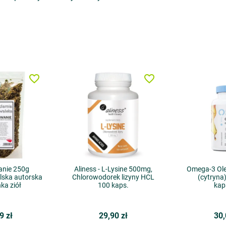
favorite_border
favorite_border
nie 250g
Aliness - L-Lysine 500mg,
Omega-3 Ole
lska autorska
Chlorowodorek lizyny HCL
(cytryna)
ka ziół
100 kaps.
kap
9 zł
29,90 zł
30,