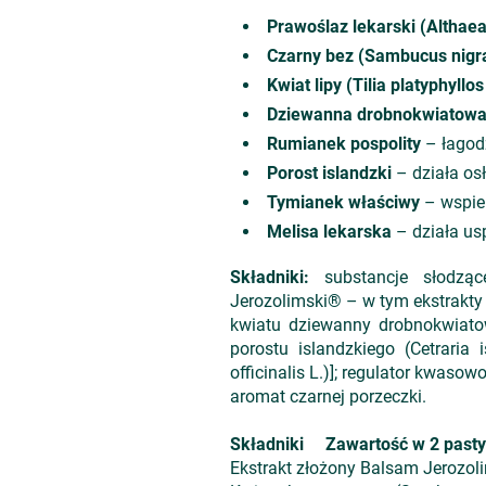
Prawoślaz lekarski (Althaea 
Czarny bez (Sambucus nigra
Kwiat lipy (Tilia platyphyllo
Dziewanna drobnokwiatow
Rumianek pospolity
– łagodz
Porost islandzki
– działa osł
Tymianek właściwy
– wspier
Melisa lekarska
– działa us
Składniki:
substancje słodzące
Jerozolimski® – w tym ekstrakty z
kwiatu dziewanny drobnokwiatow
porostu islandzkiego (Cetraria 
officinalis L.)]; regulator kwasow
aromat czarnej porzeczki.
Składniki Zawartość w 2 past
Ekstrakt złożony Balsam Jeroz