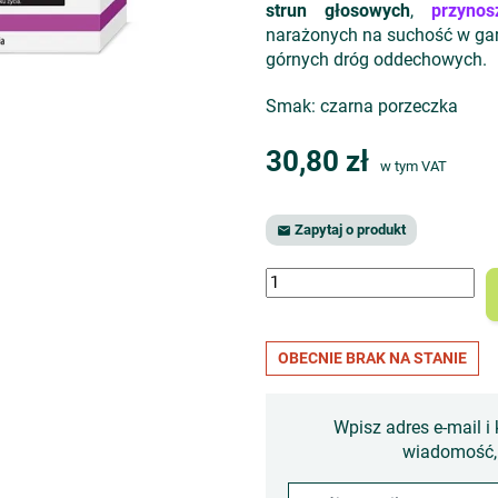
strun głosowych
,
przynosz
narażonych na suchość w gar
górnych dróg oddechowych.
Smak: czarna porzeczka
30,80 zł
w tym VAT
Zapytaj o produkt

OBECNIE BRAK NA STANIE
Wpisz adres e-mail i 
wiadomość, 