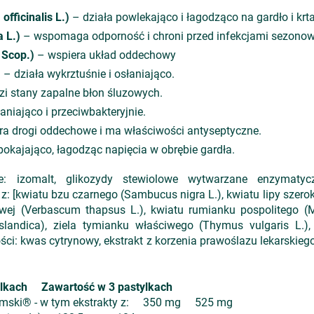
officinalis L.)
– działa powlekająco i łagodząco na gardło i krt
 L.)
– wspomaga odporność i chroni przed infekcjami sezono
s Scop.)
– wspiera układ oddechowy
a
– działa wykrztuśnie i osłaniająco.
i stany zapalne błon śluzowych.
aniająco i przeciwbakteryjnie.
a drogi oddechowe i ma właściwości antyseptyczne.
pokajająco, łagodząc napięcia w obrębie gardła.
: izomalt, glikozydy stewiolowe wytwarzane enzymatycz
: [kwiatu bzu czarnego (Sambucus nigra L.), kwiatu lipy szerokol
ej (Verbascum thapsus L.), kwiatu rumianku pospolitego (Ma
islandica), ziela tymianku właściwego (Thymus vulgaris L.), 
ości: kwas cytrynowy, ekstrakt z korzenia prawoślazu lekarskiego 
ylkach Zawartość w 3 pastylkach
olimski® - w tym ekstrakty z: 350 mg 525 mg