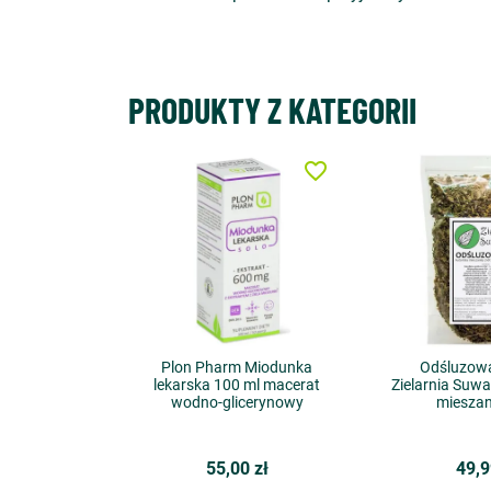
PRODUKTY Z KATEGORII
favorite_border
Plon Pharm Miodunka
Odśluzowa
lekarska 100 ml macerat
Zielarnia Suwa
wodno-glicerynowy
mieszan
55,00 zł
49,9