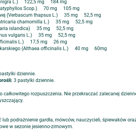
s nigra L.) 122,5 mg 184 mg
ia platyphyllos Scop.) 70 mg 105 mg
owej (Verbascum thapsus L.) 35 mg 52,5 mg
Matricaria chamomilla L.) 35 mg 52,5 mg
etraria islandica) 35 mg 52,5 mg
ymus vulgaris L.) 35 mg 52,5 mg
 officinalis L.) 17,5 mg 26 mg
lekarskiego (Althaea officinalis L.) 40 mg 60mg
astylki dziennie.
rośli:
3 pastylki dziennie.
do całkowitego rozpuszczenia. Nie przekraczać zalecanej dzienn
yszczający.
lub podrażnienie gardła, mówców, nauczycieli, śpiewaków oraz
howe w sezonie jesienno-zimowym.