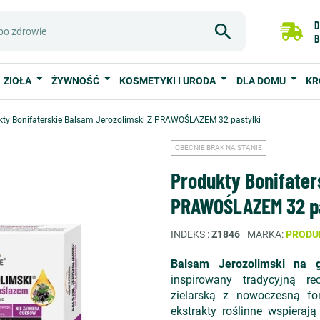
D
B
ZIOŁA
ŻYWNOŚĆ
KOSMETYKI I URODA
DLA DOMU
KR
kty Bonifaterskie Balsam Jerozolimski Z PRAWOŚLAZEM 32 pastylki
OBECNIE BRAK NA STANIE
Produkty Bonifater
PRAWOŚLAZEM 32 pa
INDEKS
Z1846
MARKA
PRODU
Balsam Jerozolimski na 
inspirowany tradycyjną re
zielarską z nowoczesną fo
ekstrakty roślinne wspieraj