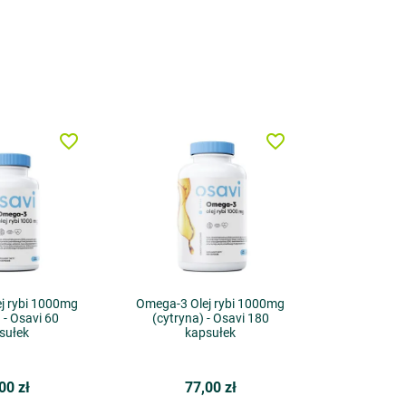
favorite_border
favorite_border
j rybi 1000mg
Omega-3 Olej rybi 1000mg
 - Osavi 60
(cytryna) - Osavi 180
sułek
kapsułek
00 zł
77,00 zł