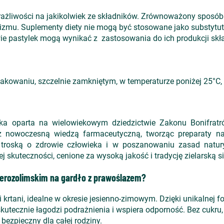
żliwości na jakikolwiek ze składników. Zrównoważony sposób ż
zmu. Suplementy diety nie mogą być stosowane jako substytut
wie pastylek mogą wynikać z zastosowania do ich produkcji skł
owaniu, szczelnie zamkniętym, w temperaturze poniżej 25°C, 
a oparta na wielowiekowym dziedzictwie Zakonu Bonifratr
z nowoczesną wiedzą farmaceutyczną, tworząc preparaty nat
troską o zdrowie człowieka i w poszanowaniu zasad natury
 skuteczności, cenione za wysoką jakość i tradycję zielarską s
Jerozolimskim na gardło z prawoślazem?
i krtani, idealne w okresie jesienno-zimowym. Dzięki unikalnej 
 skutecznie łagodzi podrażnienia i wspiera odporność. Bez cukr
bezpieczny dla całej rodziny.