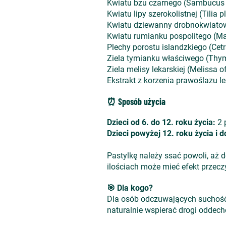
Kwiatu bzu czarnego (Sambucu
Kwiatu lipy szerokolistnej (Til
Kwiatu dziewanny drobnokwiat
Kwiatu rumianku pospolitego (
Plechy porostu islandzkiego (C
Ziela tymianku właściwego (Th
Ziela melisy lekarskiej (Melissa
Ekstrakt z korzenia prawoślazu 
⏰ Sposób użycia
Dzieci od 6. do 12. roku życia:
2 p
Dzieci powyżej 12. roku życia i do
Pastylkę należy ssać powoli, aż 
ilościach może mieć efekt przecz
🎯 Dla kogo?
Dla osób odczuwających suchość 
naturalnie wspierać drogi oddec