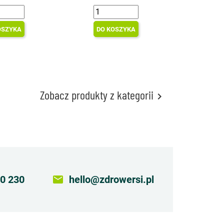
OSZYKA
DO KOSZYKA
Zobacz produkty z kategorii

0 230
email
hello@zdrowersi.pl