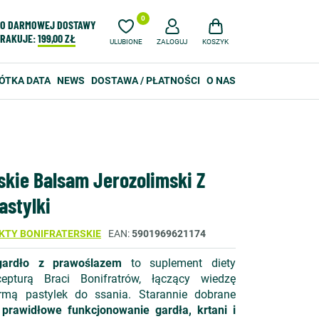
0
O DARMOWEJ DOSTAWY
RAKUJE:
199,00 ZŁ
ULUBIONE
ZALOGUJ
KOSZYK
ÓTKA DATA
NEWS
DOSTAWA / PŁATNOŚCI
O NAS
skie Balsam Jerozolimski Z
stylki
KTY BONIFRATERSKIE
EAN
5901969621174
gardło z prawoślazem
to suplement diety
cepturą Braci Bonifratrów, łączący wiedzę
rmą pastylek do ssania. Starannie dobrane
ą
prawidłowe funkcjonowanie gardła, krtani i