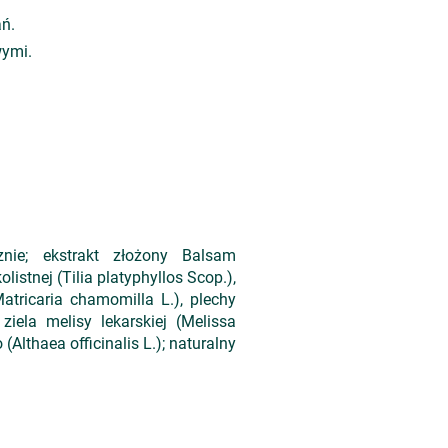
ań.
wymi.
nie; ekstrakt złożony Balsam
istnej (Tilia platyphyllos Scop.),
tricaria chamomilla L.), plechy
ziela melisy lekarskiej (Melissa
(Althaea officinalis L.); naturalny