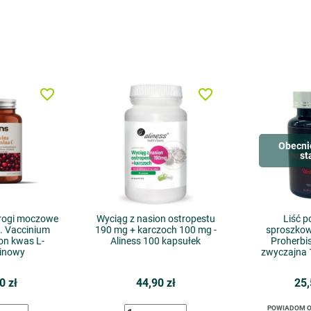
favorite_border
favorite_border
Obecni
st
rogi moczowe
Wyciąg z nasion ostropestu
Liść 
. Vaccinium
190 mg + karczoch 100 mg -
sproszko
n kwas L-
Aliness 100 kapsułek
Proherbi
inowy
zwyczajna 
0 zł
44,90 zł
25,
POWIADOM O