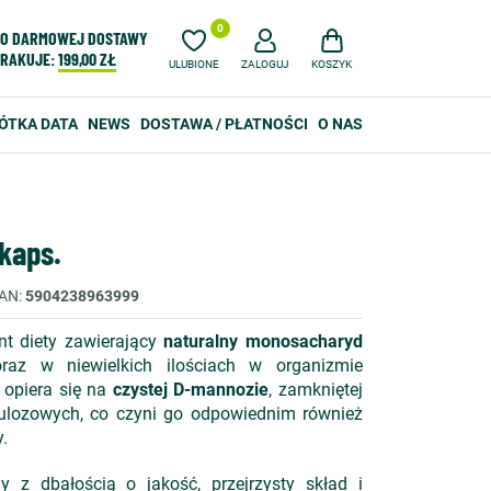
0
O DARMOWEJ DOSTAWY
RAKUJE:
199,00 ZŁ
ULUBIONE
ZALOGUJ
KOSZYK
ÓTKA DATA
NEWS
DOSTAWA / PŁATNOŚCI
O NAS
kaps.
AN
5904238963999
t diety zawierający
naturalny monosacharyd
az w niewielkich ilościach w organizmie
 opiera się na
czystej D-mannozie
, zamkniętej
lulozowych, co czyni go odpowiednim również
.
y z dbałością o jakość, przejrzysty skład i