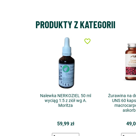
PRODUKTY Z KATEGORII
favorite_border
Nalewka NERKOZIEL 50 ml
Żurawina na d
wyciąg 1:5 z ziół wg A.
UNS 60 kaps
Moritza
macrocarpo
askorb
59,99 zł
49,0