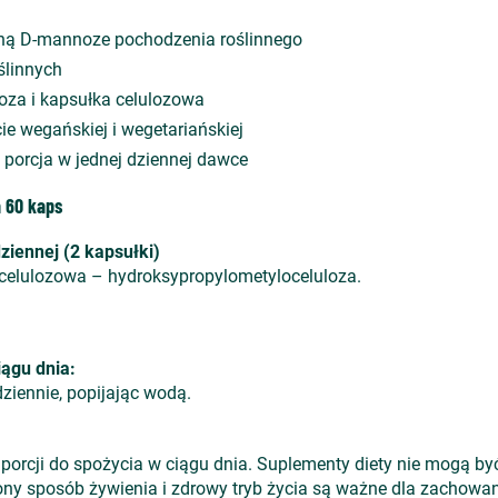
alną D-mannoze pochodzenia roślinnego
ślinnych
oza i kapsułka celulozowa
ie wegańskiej i wegetariańskiej
porcja w jednej dziennej dawce
 60 kaps
iennej (2 kapsułki)
elulozowa – hydroksypropylometyloceluloza.
iągu dnia:
ziennie, popijając wodą.
 porcji do spożycia w ciągu dnia. Suplementy diety nie mogą by
ny sposób żywienia i zdrowy tryb życia są ważne dla zachowan