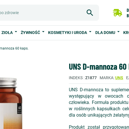
D
B
ZIOŁA
ŻYWNOŚĆ
KOSMETYKI I URODA
DLA DOMU
KR
mannoza 60 kaps.
UNS D-mannoza 60 
INDEKS
Z1877
MARKA
UNS
E
UNS D-mannoza to suplemen
występujący w owocach or
człowieka. Formuła produktu
w roślinnych kapsułkach ce
dla osób unikających żelatyny
Produkt został przygotowan