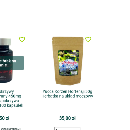
favorite_border
favorite_border
e brak na
anie
pokrzywy
Yucca Korzeń Hortensji 50g
wany 450mg
Herbatka na układ moczowy
s pokrzywa
100 kapsułek
50 zł
35,00 zł
 DOSTĘPNOŚCI