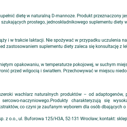
uzupełnić dietę w naturalną D-mannoze. Produkt przeznaczony 
z szukających prostego, jednoskładnikowego suplementu diety w
iąży i w trakcie laktacji. Nie spożywać w przypadku uczulenia n
zed zastosowaniem suplementu diety zaleca się konsultację z le
ętym opakowaniu, w temperaturze pokojowej, w suchym miejscu,
onić przed wilgocią i światłem. Przechowywać w miejscu niedo
szeroki wachlarz naturalnych produkt
ów
– od adaptogen
ów, 
u sercowo-naczyniowego.Produkty charakteryzują się wyso
strakt
ów, co czyni je zaufanym wyborem dla osób dbaj
ących o
z o.o., ul. Buforowa 125/H3A, 52-131 Wrocław; kontakt: skle