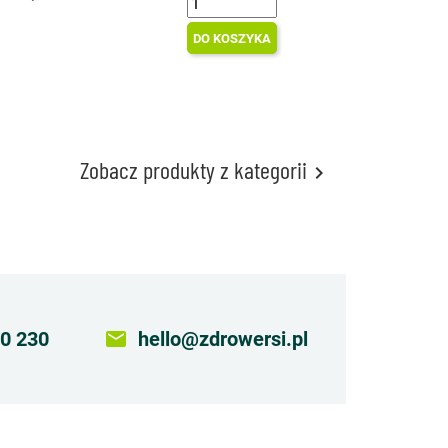
DO KOSZYKA
Zobacz produkty z kategorii

0 230
email
hello@zdrowersi.pl