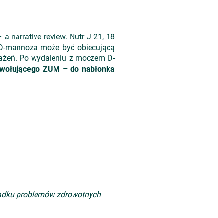
– a narrative review. Nutr J 21, 18
D-mannoza może być obiecującą
ażeń. Po wydaleniu z moczem D-
ywo
łującego ZUM
– do nab
łonka
ypadku problemów zdrowotnych