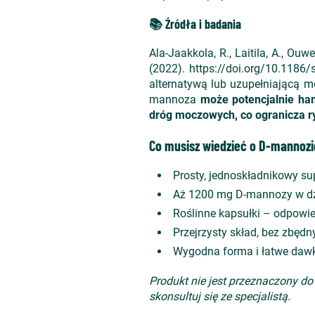
📚 Źródła i badania
Ala-Jaakkola, R., Laitila, A., Ouw
(2022). https://doi.org/10.1186
alternatywą lub uzupełniającą m
mannoza
może potencjalnie ham
dr
óg moczowych, co ogranicza ry
Co musisz wiedzieć o D-mannoz
Prosty, jednoskładnikowy su
Aż 1200 mg D-mannozy w dzie
Roślinne kapsułki – odpowie
Przejrzysty skład, bez zbęd
Wygodna forma i łatwe daw
Produkt nie jest przeznaczony 
skonsultuj się ze specjalistą.