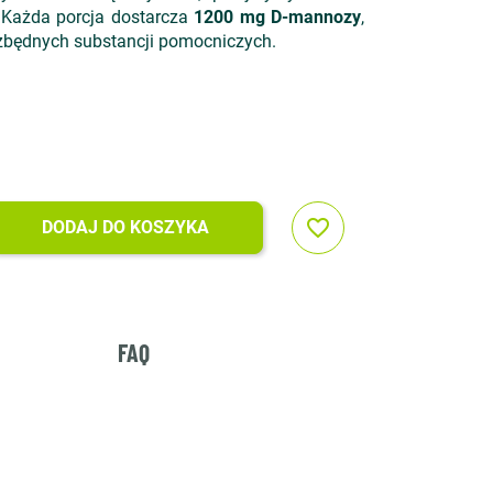
 Każda porcja dostarcza
1200 mg D-mannozy
,
 zbędnych substancji pomocniczych.
favorite_border
DODAJ DO KOSZYKA
FAQ