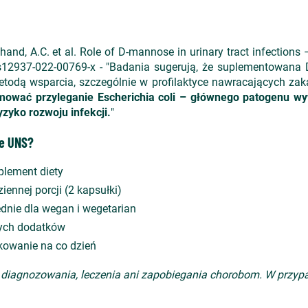
ehand, A.C. et al. Role of D-mannose in urinary tract infections
/s12937-022-00769-x
-
"Badania sugeruj
ą, że suplementowana 
etodą wsparcia, szczeg
ólnie w profilaktyce nawracaj
ących zak
ować przyleganie Escherichia coli
– g
ł
ównego patogenu w
zyko rozwoju infekcji.
"
ie UNS?
plement diety
nnej porcji (2 kapsułki)
dnie dla wegan i wegetarian
nych dodatków
kowanie na co dzień
do diagnozowania, leczenia ani zapobiegania chorobom. W prz