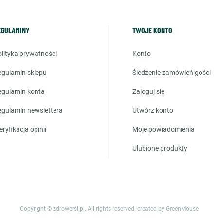
EGULAMINY
TWOJE KONTO
polityka prywatności
konto
regulamin sklepu
śledzenie zamówień gości
regulamin konta
zaloguj się
regulamin newslettera
utwórz konto
weryfikacja opinii
moje powiadomienia
ulubione produkty
Copyright © zdrowersi.pl. All rights reserved.
created by GreenMouse