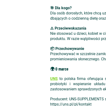
🎯 Dla kogo?
Dla osób dorosłych, które chcą 
dbających o codzienną dietę ora
⚠️ Przeciwwskazania
Nie stosować u dzieci, kobiet w c
produktu. W razie wątpliwości pr
📦 Przechowywanie
Przechowywać w szczelnie zamkni
promieniowania słonecznego. Chr
🌍 O marce
UNS
to polska firma oferuj
ąca 
probiotyki i wspieranie układ
zastosowaniem sprawdzonych ek
Producent: UNS-SUPPLEMENTS sp. 
https://uns.pl/pl/kontakt