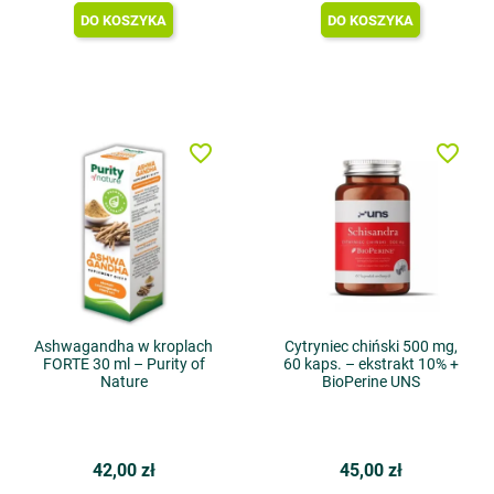
DO KOSZYKA
DO KOSZYKA
favorite_border
favorite_border
Ashwagandha w kroplach
Cytryniec chiński 500 mg,
FORTE 30 ml – Purity of
60 kaps. – ekstrakt 10% +
Nature
BioPerine UNS
42,00 zł
45,00 zł