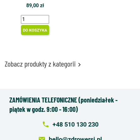
89,00 zł
DO KOSZYKA
Zobacz produkty z kategorii

ZAMÓWIENIA TELEFONICZNE (poniedziałek -
piątek w godz. 9:00 - 16:00)
local_phone
+48 510 130 230
email
hello@zdrowersi.pl