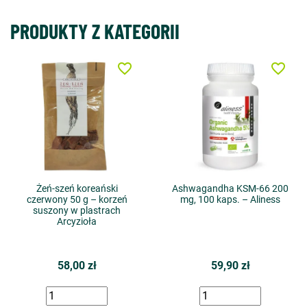
PRODUKTY Z KATEGORII
favorite_border
favorite_border
Żeń-szeń koreański
Ashwagandha KSM-66 200
czerwony 50 g – korzeń
mg, 100 kaps. – Aliness
suszony w plastrach
Arcyzioła
58,00 zł
59,90 zł