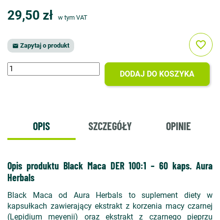
29,50 zł
w tym VAT
favorite_border
Zapytaj o produkt

DODAJ DO KOSZYKA
OPIS
SZCZEGÓŁY
OPINIE
Opis produktu Black Maca DER 100:1 – 60 kaps. Aura
Herbals
Black Maca od Aura Herbals to suplement diety w
kapsułkach zawierający ekstrakt z korzenia macy czarnej
(Lepidium meyenii) oraz ekstrakt z czarnego pieprzu