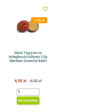
favorite_border
-2,00 zł
Maść Tygrysia na
dolegliwości bólowe 3,5g
Meridian Essential Balm
4,90 zł
6,90 zł
DO KOSZYKA