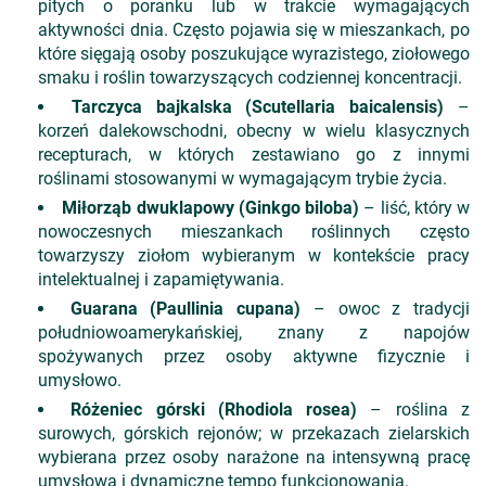
pitych o poranku lub w trakcie wymagających
aktywności dnia. Często pojawia się w mieszankach, po
które sięgają osoby poszukujące wyrazistego, ziołowego
smaku i roślin towarzyszących codziennej koncentracji.
Tarczyca bajkalska (Scutellaria baicalensis)
–
korzeń dalekowschodni, obecny w wielu klasycznych
recepturach, w których zestawiano go z innymi
roślinami stosowanymi w wymagającym trybie życia.
Miłorząb dwuklapowy (Ginkgo biloba)
– liść, który w
nowoczesnych mieszankach roślinnych często
towarzyszy ziołom wybieranym w kontekście pracy
intelektualnej i zapamiętywania.
Guarana (Paullinia cupana)
– owoc z tradycji
południowoamerykańskiej, znany z napojów
spożywanych przez osoby aktywne fizycznie i
umysłowo.
Różeniec górski (Rhodiola rosea)
– roślina z
surowych, górskich rejonów; w przekazach zielarskich
wybierana przez osoby narażone na intensywną pracę
umysłową i dynamiczne tempo funkcjonowania.