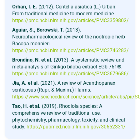
Orhan, I. E.
(2012). Centella asiatica (L.) Urban:
From traditional medicine to modern medicine.
https://pmc.ncbi.nlm.nih.gov/articles/PMC3359802/
Aguiar, S., Borowski, T.
(2013).
Neuropharmacological review of the nootropic herb
Bacopa monnieri.
https://pmc.ncbi.nlm.nih.gov/articles/PMC3746283/
Brondino, N. et al.
(2013). A systematic review and
meta-analysis of Ginkgo biloba extract EGb 761®.
https://pmc.ncbi.nlm.nih.gov/articles/PMC3679686/
Jia, A. et al.
(2021). A review of Acanthopanax
senticosus (Rupr. & Maxim.) Harms.
https://www.sciencedirect.com/science/article/abs/pii
Tao, H. et al.
(2019). Rhodiola species: A
comprehensive review of traditional use,
phytochemistry, pharmacology, toxicity, and clinical
study.
https://pubmed.ncbi.nlm.nih.gov/30652331/