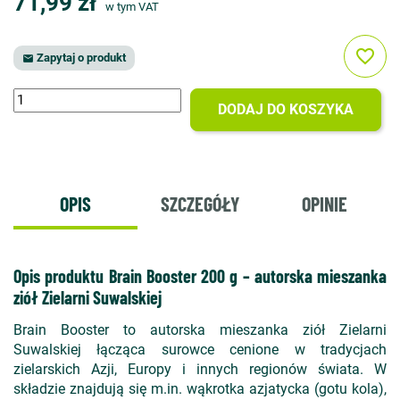
71,99 zł
w tym VAT
favorite_border
Zapytaj o produkt

DODAJ DO KOSZYKA
OPIS
SZCZEGÓŁY
OPINIE
Opis produktu Brain Booster 200 g – autorska mieszanka
ziół Zielarni Suwalskiej
Brain Booster to autorska mieszanka ziół Zielarni
Suwalskiej łącząca surowce cenione w tradycjach
zielarskich Azji, Europy i innych regionów świata. W
składzie znajdują się m.in. wąkrotka azjatycka (gotu kola),