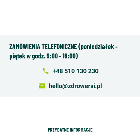
ZAMÓWIENIA TELEFONICZNE (poniedziałek -
piątek w godz. 9:00 - 16:00)
local_phone
+48 510 130 230
email
hello@zdrowersi.pl
PRZYDATNE INFORMACJE