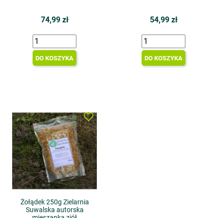
74,99 zł
54,99 zł
DO KOSZYKA
DO KOSZYKA
favorite_border
Żołądek 250g Zielarnia
Suwalska autorska
mieszanka ziół