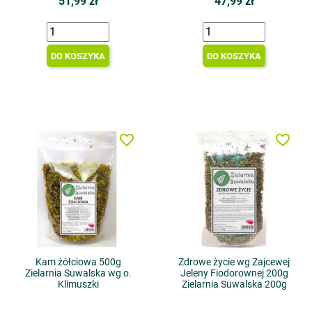
51,99 zł
47,99 zł
DO KOSZYKA
DO KOSZYKA
favorite_border
favorite_border
Kam żółciowa 500g
Zdrowe życie wg Zajcewej
Zielarnia Suwalska wg o.
Jeleny Fiodorownej 200g
Klimuszki
Zielarnia Suwalska 200g