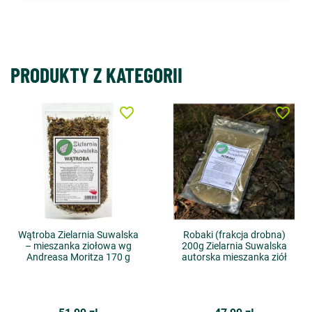
PRODUKTY Z KATEGORII
favorite_border
favorite_border
Wątroba Zielarnia Suwalska
Robaki (frakcja drobna)
– mieszanka ziołowa wg
200g Zielarnia Suwalska
Andreasa Moritza 170 g
autorska mieszanka ziół