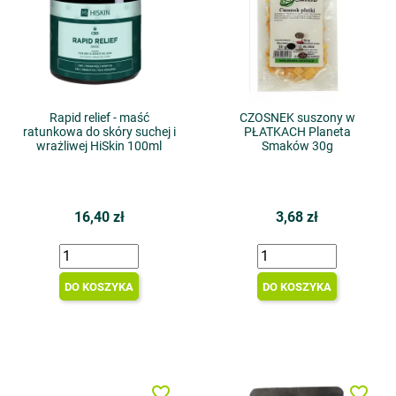
Rapid relief - maść
CZOSNEK suszony w
ratunkowa do skóry suchej i
PŁATKACH Planeta
wrażliwej HiSkin 100ml
Smaków 30g
16,40 zł
3,68 zł
DO KOSZYKA
DO KOSZYKA
favorite_border
favorite_border