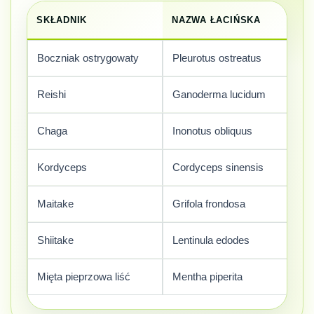
SKŁADNIK
NAZWA ŁACIŃSKA
IL
Boczniak ostrygowaty
Pleurotus ostreatus
78
Reishi
Ganoderma lucidum
60
Chaga
Inonotus obliquus
48
Kordyceps
Cordyceps sinensis
48
Maitake
Grifola frondosa
30
Shiitake
Lentinula edodes
24
Mięta pieprzowa liść
Mentha piperita
12