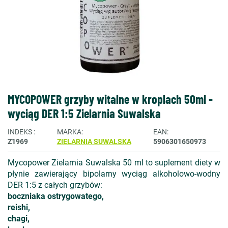
MYCOPOWER grzyby witalne w kroplach 50ml -
wyciąg DER 1:5 Zielarnia Suwalska
INDEKS
MARKA
EAN
Z1969
ZIELARNIA SUWALSKA
5906301650973
Mycopower Zielarnia Suwalska 50 ml to suplement diety w
płynie zawierający bipolarny wyciąg alkoholowo-wodny
DER 1:5 z całych grzybów:
boczniaka ostrygowatego,
reishi,
chagi,