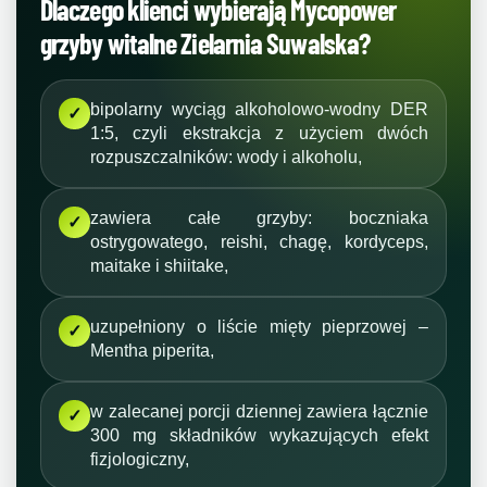
Dlaczego klienci wybierają Mycopower
grzyby witalne Zielarnia Suwalska?
bipolarny wyciąg alkoholowo-wodny DER
✓
1:5, czyli ekstrakcja z użyciem dwóch
rozpuszczalników: wody i alkoholu,
zawiera całe grzyby: boczniaka
✓
ostrygowatego, reishi, chagę, kordyceps,
maitake i shiitake,
uzupełniony o liście mięty pieprzowej –
✓
Mentha piperita,
w zalecanej porcji dziennej zawiera łącznie
✓
300 mg składników wykazujących efekt
fizjologiczny,