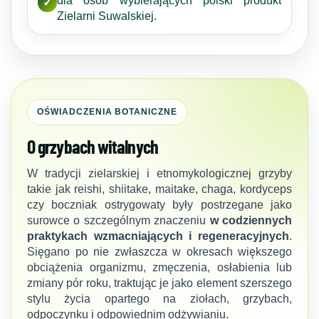
dla osób wybierających polski produkt
✓
Zielarni Suwalskiej.
OŚWIADCZENIA BOTANICZNE
O grzybach witalnych
W tradycji zielarskiej i etnomykologicznej grzyby
takie jak reishi, shiitake, maitake, chaga, kordyceps
czy boczniak ostrygowaty były postrzegane jako
surowce o szczególnym znaczeniu
w codziennych
praktykach wzmacniających i regeneracyjnych
.
Sięgano po nie zwłaszcza w okresach większego
obciążenia organizmu, zmęczenia, osłabienia lub
zmiany pór roku, traktując je jako element szerszego
stylu życia opartego na ziołach, grzybach,
odpoczynku i odpowiednim odżywianiu.