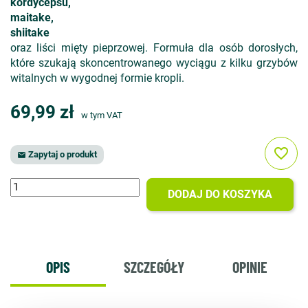
kordycepsu,
maitake,
shiitake
oraz liści mięty pieprzowej. Formuła dla osób dorosłych,
które szukają skoncentrowanego wyciągu z kilku grzybów
witalnych w wygodnej formie kropli.
69,99 zł
w tym VAT
favorite_border
Zapytaj o produkt

DODAJ DO KOSZYKA
OPIS
SZCZEGÓŁY
OPINIE