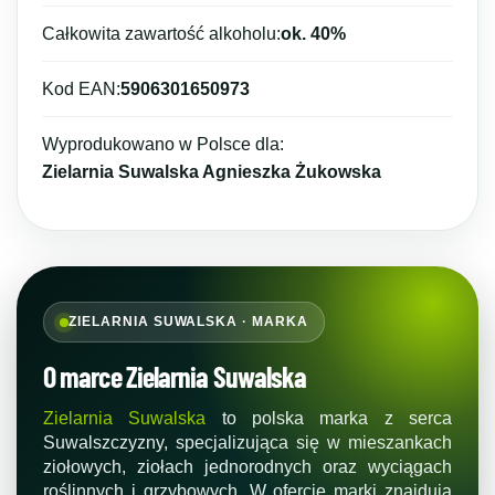
Całkowita zawartość alkoholu:
ok. 40%
Kod EAN:
5906301650973
Wyprodukowano w Polsce dla:
Zielarnia Suwalska Agnieszka Żukowska
ZIELARNIA SUWALSKA · MARKA
O marce Zielarnia Suwalska
Zielarnia Suwalska
to polska marka z serca
Suwalszczyzny, specjalizująca się w mieszankach
ziołowych, ziołach jednorodnych oraz wyciągach
roślinnych i grzybowych. W ofercie marki znajdują