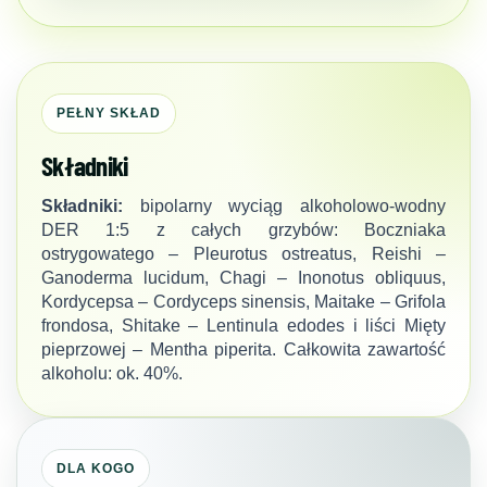
PEŁNY SKŁAD
Składniki
Składniki:
bipolarny wyciąg alkoholowo-wodny
DER 1:5 z całych grzybów: Boczniaka
ostrygowatego – Pleurotus ostreatus, Reishi –
Ganoderma lucidum, Chagi – Inonotus obliquus,
Kordycepsa – Cordyceps sinensis, Maitake – Grifola
frondosa, Shitake – Lentinula edodes i liści Mięty
pieprzowej – Mentha piperita. Całkowita zawartość
alkoholu: ok. 40%.
DLA KOGO