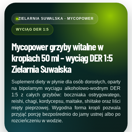
ZIELARNIA SUWALSKA · MYCOPOWER
WYCIĄG DER 1:5
Mycopower grzyby witalne w
kroplach 50 ml – wyciąg DER 1:5
Zielarnia Suwalska
Suplement diety w płynie dla osób dorosłych, oparty
na bipolarnym wyciągu alkoholowo-wodnym DER
1:5 z całych grzybów: boczniaka ostrygowatego,
reishi, chagi, kordycepsu, maitake, shiitake oraz liści
mięty pieprzowej. Wygodna forma kropli pozwala
przyjąć porcję bezpośrednio do jamy ustnej albo po
rozcieńczeniu w wodzie.