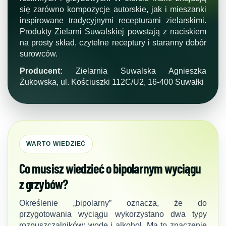
się zarówno kompozycje autorskie, jak i mieszanki
inspirowane tradycyjnymi recepturami zielarskimi.
Produkty Zielarni Suwalskiej powstają z naciskiem
na prosty skład, czytelne receptury i staranny dobór
surowców.
Producent:
Zielarnia Suwalska Agnieszka
Żukowska, ul. Kościuszki 112C/U2, 16-400 Suwałki
WARTO WIEDZIEĆ
Co musisz wiedzieć o bipolarnym wyciągu
z grzybów?
Określenie „bipolarny” oznacza, że do
przygotowania wyciągu wykorzystano dwa typy
rozpuszczalników: wodę i alkohol. Ma to znaczenie