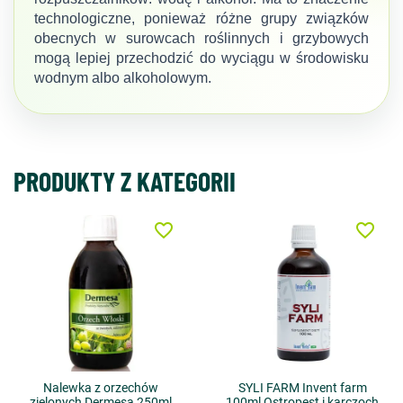
technologiczne, ponieważ różne grupy związków
obecnych w surowcach roślinnych i grzybowych
mogą lepiej przechodzić do wyciągu w środowisku
wodnym albo alkoholowym.
PRODUKTY Z KATEGORII
favorite_border
favorite_border
Nalewka z orzechów
SYLI FARM Invent farm
zielonych Dermesa 250ml
100ml Ostropest i karczoch