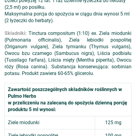
Dzieci powyżej 12 lat: 1 raz dziennie łyżeczka do herbaty
(2,5 ml) po posiłku.
Maksymalna porcja do spożycia w ciągu dnia wynosi 5 ml
(2 łyżeczki do herbaty).
Składniki:
Tinctura compositum (1:10) ex. Ziela miodunki
(Pulmonaria officinalis), Ziela lebiodki pospolitej
(Origanum vulgare), Ziela tymianku (Thymus vulgaris),
Owocu bzu czarnego (Sambucus nigra), Liścia podbiału
(Tussilago farfara), Liścia mięty (Mentha piperita), Owocu
róży (Rosa canina). Substancja konserwująca: sorbinian
potasu. Produkt zawiera 60-65% glicerolu.
Zawartość poszczególnych składników roślinnych w
Pulmo Herbs
w przeliczeniu na zalecaną do spożycia dzienną porcję
produktu 5 ml wynosi:
Ziele miodunki
125 mg
Ziele lebiodki pospolitej
100 mg