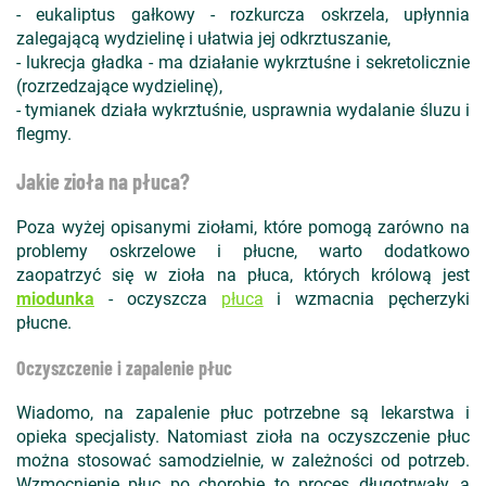
- eukaliptus gałkowy - rozkurcza oskrzela, upłynnia
zalegającą wydzielinę i ułatwia jej odkrztuszanie,
- lukrecja gładka - ma działanie wykrztuśne i sekretolicznie
(rozrzedzające wydzielinę),
- tymianek działa wykrztuśnie, usprawnia wydalanie śluzu i
flegmy.
Jakie zioła na płuca?
Poza wyżej opisanymi ziołami, które pomogą zarówno na
problemy oskrzelowe i płucne, warto dodatkowo
zaopatrzyć się w zioła na płuca, których królową jest
miodunka
- oczyszcza
płuca
i wzmacnia pęcherzyki
płucne.
Oczyszczenie i zapalenie płuc
Wiadomo, na zapalenie płuc potrzebne są lekarstwa i
opieka specjalisty. Natomiast zioła na oczyszczenie płuc
można stosować samodzielnie, w zależności od potrzeb.
Wzmocnienie płuc po chorobie to proces długotrwały, a