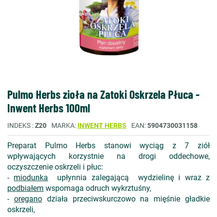
Pulmo Herbs zioła na Zatoki Oskrzela Płuca -
Inwent Herbs 100ml
INDEKS
Z20
MARKA
INWENT HERBS
EAN
5904730031158
Preparat Pulmo Herbs stanowi wyciąg z 7 ziół
wpływających korzystnie na drogi oddechowe,
oczyszczenie oskrzeli i płuc:
-
miodunka
upłynnia zalegającą wydzielinę i wraz z
podbiałem
wspomaga odruch wykrztuśny,
-
oregano
działa przeciwskurczowo na mięśnie gładkie
oskrzeli,