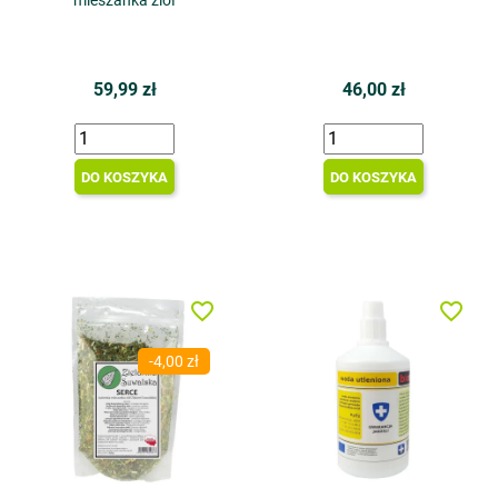
mieszanka ziół
59,99 zł
46,00 zł
DO KOSZYKA
DO KOSZYKA
favorite_border
favorite_border
-4,00 zł