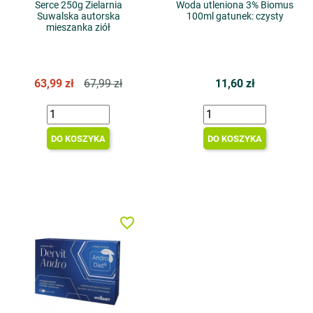
Serce 250g Zielarnia
Woda utleniona 3% Biomus
Suwalska autorska
100ml gatunek: czysty
mieszanka ziół
63,99 zł
67,99 zł
11,60 zł
DO KOSZYKA
DO KOSZYKA
favorite_border