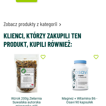
Zobacz produkty z kategorii

KLIENCI, KTÓRZY ZAKUPILI TEN
PRODUKT, KUPILI RÓWNIEŻ:
favorite_border
favorite_border
Wzrok 200g Zielarnia
Magnez + Witamina B6 -
Suwalska autorska
Osavi 90 kapsułek