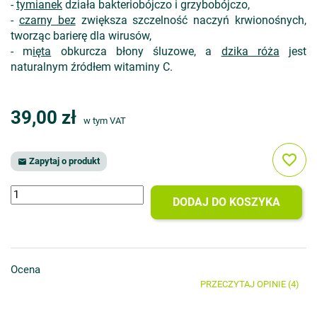
-
tymianek
działa bakteriobójczo i grzybobójczo,
-
czarny bez
zwiększa szczelność naczyń krwionośnych,
tworząc barierę dla wirusów,
- m
ięta
obkurcza błony śluzowe, a
dzika róża
jest
naturalnym źródłem witaminy C.
39,00 zł
w tym VAT
favorite_border
Zapytaj o produkt

DODAJ DO KOSZYKA
Ocena
PRZECZYTAJ OPINIE (4)