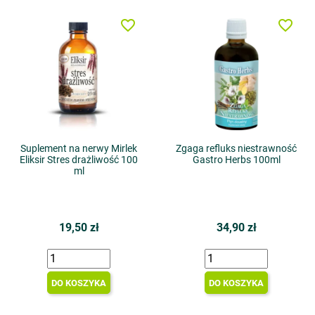
favorite_border
favorite_border
Suplement na nerwy Mirlek
Zgaga refluks niestrawność
Eliksir Stres drażliwość 100
Gastro Herbs 100ml
ml
19,50 zł
34,90 zł
DO KOSZYKA
DO KOSZYKA