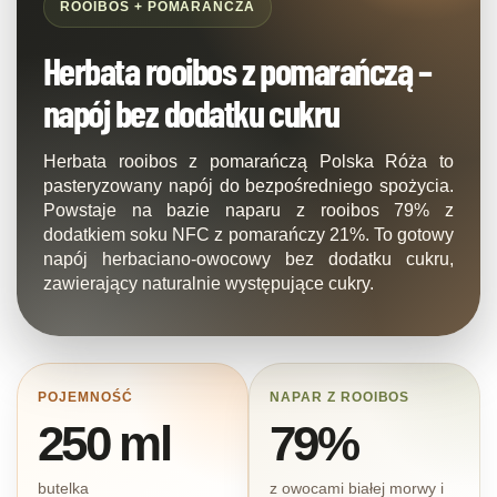
ROOIBOS + POMARAŃCZA
Herbata rooibos z pomarańczą –
napój bez dodatku cukru
Herbata rooibos z pomarańczą Polska Róża to
pasteryzowany napój do bezpośredniego spożycia.
Powstaje na bazie naparu z rooibos 79% z
dodatkiem soku NFC z pomarańczy 21%. To gotowy
napój herbaciano-owocowy bez dodatku cukru,
zawierający naturalnie występujące cukry.
POJEMNOŚĆ
NAPAR Z ROOIBOS
250 ml
79%
butelka
z owocami białej morwy i