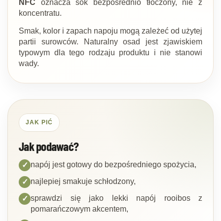
NFC
oznacza sok bezpośrednio tłoczony, nie z
koncentratu.
Smak, kolor i zapach napoju mogą zależeć od użytej
partii surowców. Naturalny osad jest zjawiskiem
typowym dla tego rodzaju produktu i nie stanowi
wady.
JAK PIĆ
Jak podawać?
napój jest gotowy do bezpośredniego spożycia,
✓
najlepiej smakuje schłodzony,
✓
sprawdzi się jako lekki napój rooibos z
✓
pomarańczowym akcentem,