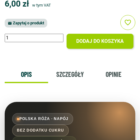
6,00 zł
w tym VAT
favorite_border
Zapytaj o produkt

DODAJ DO KOSZYKA
OPIS
SZCZEGÓŁY
OPINIE
POLSKA RÓŻA · NAPÓJ
BEZ DODATKU CUKRU