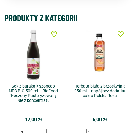
PRODUKTY Z KATEGORII
favorite_border
favorite_border
Sok z buraka kiszonego
Herbata biała z brzoskwinią
NFC BIO 500 ml – BioFood
250 ml – napój bez dodatku
Tłoczony Pasteryzowany
cukru Polska Róża
Nie z koncentratu
12,00 zł
6,00 zł