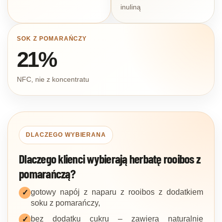
inuliną
SOK Z POMARAŃCZY
21%
NFC, nie z koncentratu
DLACZEGO WYBIERANA
Dlaczego klienci wybierają herbatę rooibos z
pomarańczą?
gotowy napój z naparu z rooibos z dodatkiem
✓
soku z pomarańczy,
bez dodatku cukru – zawiera naturalnie
✓