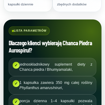
kapsułki dziennie
zbędnych dodatków
LISTA PARAMETRÓW
Dlaczego klienci wybierają Chanca Piedra
Aurospirul?
jednoskładnikowy suplement diety z
✓
Chanca piedra / Bhumyamalaki,
1 kapsułka zawiera 350 mg całej rośliny
✓
Phyllanthus amarus/niruri
,
porcja dzienna 1–4 kapsułki pozwala
✓