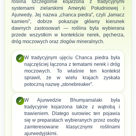
roślina szczególnie kojarzona z tradycyjnymi
systemami zielarskimi Ameryki Południowej i
Ajurwedy. Jej nazwa „chanca piedra”, czyli „łamacz
kamieni”, dobrze pokazuje główny kierunek
dawnych zastosowań — roślina była wybierana
przede wszystkim w kontekście nerek, pęcherza,
dróg moczowych oraz złogów mineralnych.
W tradycyjnym ujęciu Chanca piedra była
✓
najczęściej łączona z tematami nerek i dróg
moczowych. To właśnie ten kontekst
sprawił, że w wielu krajach zyskała
potoczną nazwę „stonebreaker”.
W Ajurwedzie Bhumyamalaki była
✓
tradycyjnie kojarzona także z wątrobą i
trawieniem. Dlatego surowiec ten pojawia
się w preparatach wybieranych przez osoby
zainteresowane klasycznymi roślinami
ajurwedyjskimi.