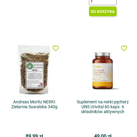
DO KOSZYKA
favorite_border
favorite_border
Andreas Moritz NERKI
Suplement na nerki pęcherz
Zielarnia Suwalska 340g
UNS Urivital 60 kaps. 6
składników aktywnych
89,99 zł
49,00 zł