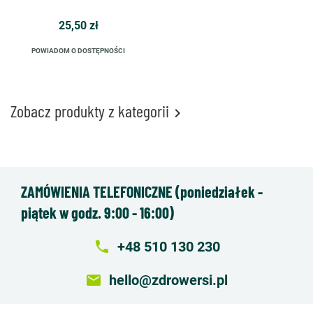
25,50 zł
POWIADOM O DOSTĘPNOŚCI
Zobacz produkty z kategorii

ZAMÓWIENIA TELEFONICZNE (poniedziałek -
piątek w godz. 9:00 - 16:00)
local_phone
+48 510 130 230
email
hello@zdrowersi.pl