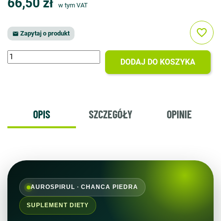
66,50 zł
w tym VAT
favorite_border
Zapytaj o produkt

DODAJ DO KOSZYKA
OPIS
SZCZEGÓŁY
OPINIE
AUROSPIRUL · CHANCA PIEDRA
SUPLEMENT DIETY