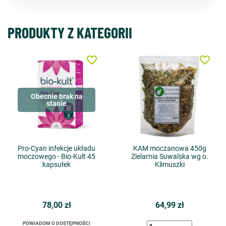
PRODUKTY Z KATEGORII
favorite_border
favorite_border
Obecnie brak na
stanie
Pro-Cyan infekcje układu
KAM moczanowa 450g
moczowego - Bio-Kult 45
Zielarnia Suwalska wg o.
kapsułek
Klimuszki
78,00 zł
64,99 zł
POWIADOM O DOSTĘPNOŚCI