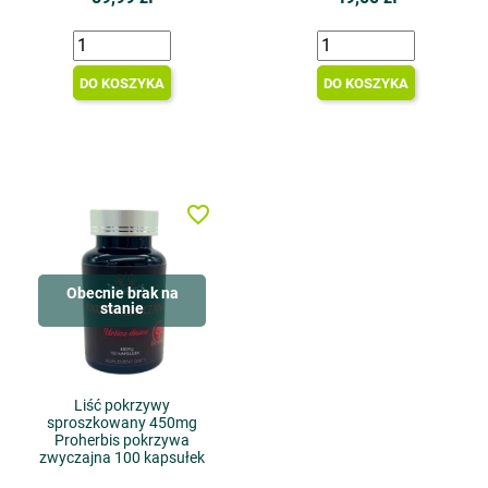
DO KOSZYKA
DO KOSZYKA
favorite_border
Obecnie brak na
stanie
Liść pokrzywy
sproszkowany 450mg
Proherbis pokrzywa
zwyczajna 100 kapsułek