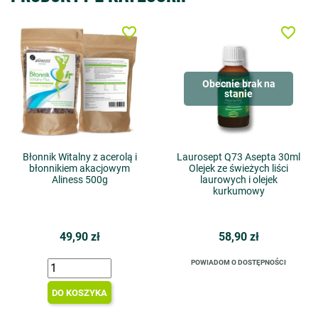
favorite_border
favorite_border
Obecnie brak na
stanie
Błonnik Witalny z acerolą i
Laurosept Q73 Asepta 30ml
błonnikiem akacjowym
Olejek ze świeżych liści
Aliness 500g
laurowych i olejek
kurkumowy
49,90 zł
58,90 zł
POWIADOM O DOSTĘPNOŚCI
DO KOSZYKA