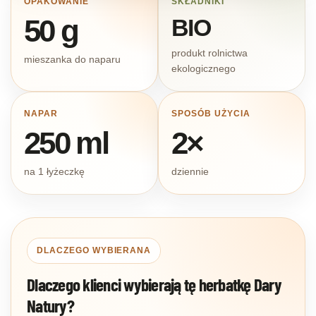
OPAKOWANIE
SKŁADNIKI
50 g
BIO
produkt rolnictwa
mieszanka do naparu
ekologicznego
NAPAR
SPOSÓB UŻYCIA
250 ml
2×
na 1 łyżeczkę
dziennie
DLACZEGO WYBIERANA
Dlaczego klienci wybierają tę herbatkę Dary
Natury?