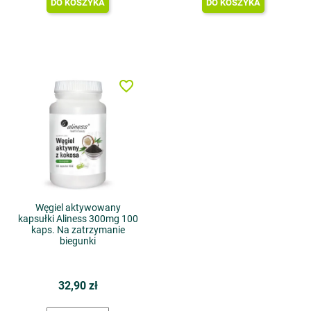
DO KOSZYKA
DO KOSZYKA
favorite_border
Węgiel aktywowany
kapsułki Aliness 300mg 100
kaps. Na zatrzymanie
biegunki
32,90 zł