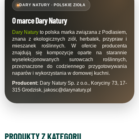
DARY NATURY · POLSKIE ZIOŁA
O marce Dary Natury
Dary Natury
to polska marka związana z Podlasiem,
znana z ekologicznych ziół, herbatek, przypraw i
mieszanek roślinnych. W ofercie producenta
znajdują się kompozycje oparte na starannie
wyselekcjonowanych surowcach roślinnych,
przeznaczone do codziennego przygotowywania
naparów i wykorzystania w domowej kuchni.
Producent:
Dary Natury Sp. z o.o., Koryciny 73, 17-
315 Grodzisk, jakosc@darynatury.pl
PRODUKTY Z KATEGORII