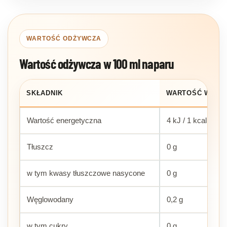
WARTOŚĆ ODŻYWCZA
Wartość odżywcza w 100 ml naparu
SKŁADNIK
WARTOŚĆ W 100
Wartość energetyczna
4 kJ / 1 kcal
Tłuszcz
0 g
w tym kwasy tłuszczowe nasycone
0 g
Węglowodany
0,2 g
w tym cukry
0 g