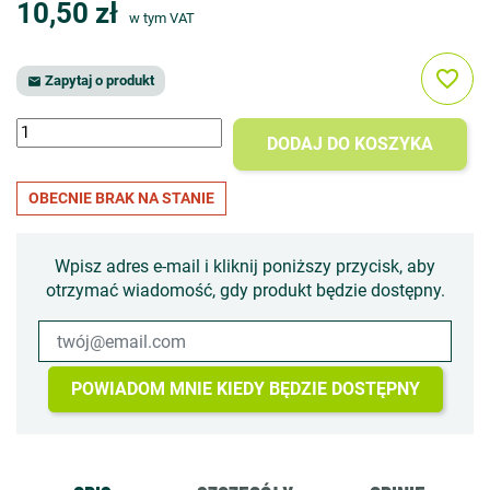
10,50 zł
w tym VAT
favorite_border
Zapytaj o produkt

DODAJ DO KOSZYKA
OBECNIE BRAK NA STANIE
Wpisz adres e-mail i kliknij poniższy przycisk, aby
otrzymać wiadomość, gdy produkt będzie dostępny.
POWIADOM MNIE KIEDY BĘDZIE DOSTĘPNY