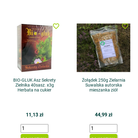
favorite_border
favorite_border
BIO-GLUK Asz Sekrety
Żołądek 250g Zielarnia
Zielnika 40sasz. x3g
Suwalska autorska
Herbata na cukier
mieszanka ziół
11,13 zł
44,99 zł