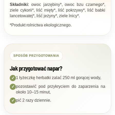
Składniki:
owoc jarzębiny*, owoc bzu czarnego*,
ziele cykorii*, liść mięty*, liść pokrzywy*, liść babki
lancetowatej*, liść jeżyny*, ziele lnicy*.
*Produkt rolnictwa ekologicznego.
SPOSÓB PRZYGOTOWANIA
Jak przygotować napar?
1 łyżeczkę herbatki zalać 250 ml gorącej wody,
✓
pozostawić pod przykryciem do zaparzenia na
✓
około 10–15 minut,
pić 2 razy dziennie.
✓