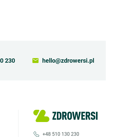
0 230
email
hello@zdrowersi.pl
+48 510 130 230