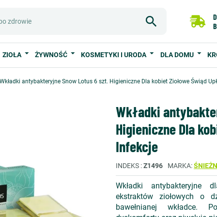
D
B
ZIOŁA
ŻYWNOŚĆ
KOSMETYKI I URODA
DLA DOMU
KR
Wkładki antybakteryjne Snow Lotus 6 szt. Higieniczne Dla kobiet Ziołowe Świąd Upł
Wkładki antybakter
Higieniczne Dla ko
Infekcje
INDEKS
Z1496
MARKA
ŚNIEŻ
Wkładki antybakteryjne d
ekstraktów ziołowych o d
bawełnianej wkładce. P