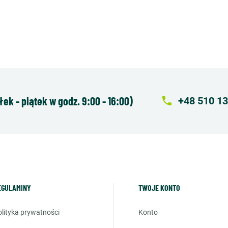
k - piątek w godz. 9:00 - 16:00)
local_phone
+48 510 13
EGULAMINY
TWOJE KONTO
polityka prywatności
konto