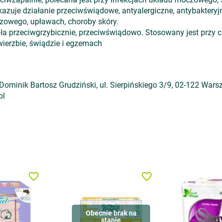
ykazuje działanie przeciwświądowe, antyalergiczne, antybakteryj
zowego, upławach, choroby skóry.
iała przeciwgrzybicznie, przeciwświądowo. Stosowany jest przy 
ierzbie, świądzie i egzemach
ominik Bartosz Grudziński, ul. Sierpińskiego 3/9, 02-122 Warsz
pl
favorite_border
favorite_border
Obecnie brak na
stanie