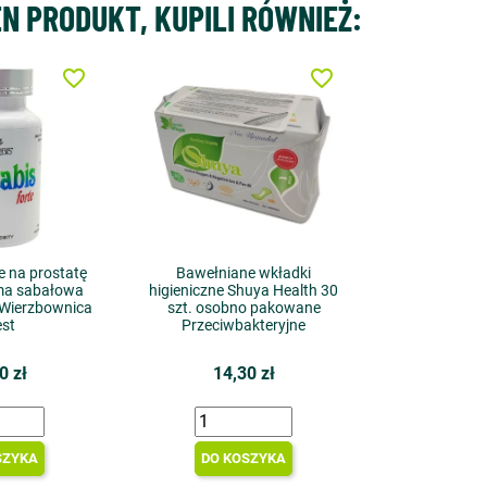
EN PRODUKT, KUPILI RÓWNIEŻ:
favorite_border
favorite_border
e na prostatę
Bawełniane wkładki
ma sabałowa
higieniczne Shuya Health 30
z Wierzbownica
szt. osobno pakowane
st
Przeciwbakteryjne
0 zł
14,30 zł
SZYKA
DO KOSZYKA