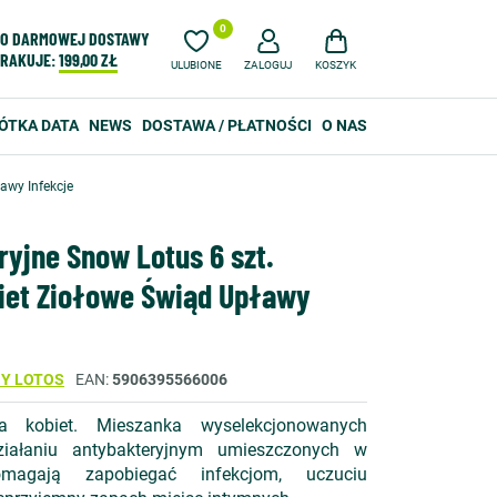
0
O DARMOWEJ DOSTAWY
RAKUJE:
199,00 ZŁ
ULUBIONE
ZALOGUJ
KOSZYK
ÓTKA DATA
NEWS
DOSTAWA / PŁATNOŚCI
O NAS
awy Infekcje
yjne Snow Lotus 6 szt.
biet Ziołowe Świąd Upławy
NY LOTOS
EAN
5906395566006
la kobiet. Mieszanka wyselekcjonowanych
ziałaniu antybakteryjnym umieszczonych w
omagają zapobiegać infekcjom, uczuciu