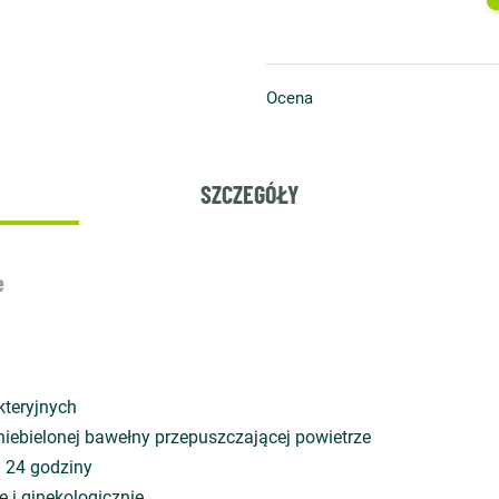
Ocena
SZCZEGÓŁY
e
kteryjnych
iebielonej bawełny przepuszczającej powietrze
a 24 godziny
 i ginekologicznie