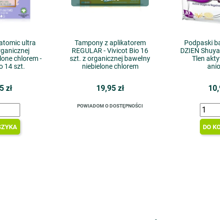
tomic ultra
Tampony z aplikatorem
Podpaski b
rganicznej
REGULAR - Vivicot Bio 16
DZIEŃ Shuya 
lone chlorem -
szt. z organicznej bawełny
Tlen akt
o 14 szt.
niebielone chlorem
ani
5 zł
19,95 zł
10,
POWIADOM O DOSTĘPNOŚCI
SZYKA
DO K