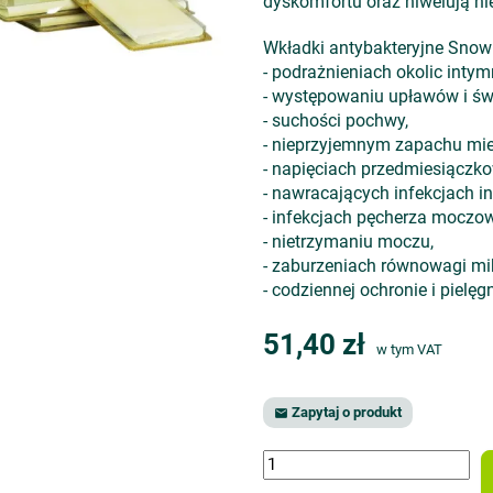
dyskomfortu oraz niwelują n
Wkładki antybakteryjne Snow 
- podrażnieniach okolic intym
- występowaniu upławów i św
- suchości pochwy,
- nieprzyjemnym zapachu mie
- napięciach przedmiesiączk
- nawracających infekcjach i
- infekcjach pęcherza moczo
- nietrzymaniu moczu,
- zaburzeniach równowagi mik
- codziennej ochronie i pielę
51,40 zł
w tym VAT
Zapytaj o produkt
