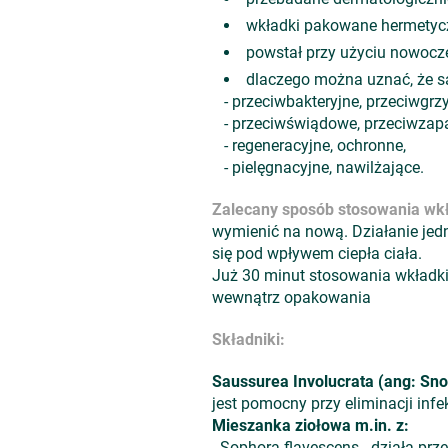
wkładki pakowane hermetyc
powstał przy użyciu nowocze
dlaczego można uznać, że są
- przeciwbakteryjne, przeciwgrz
- przeciwświądowe, przeciwzapa
- regeneracyjne, ochronne,
- pielęgnacyjne, nawilżające.
Zalecany sposób stosowania wkł
wymienić na nową. Działanie jedn
się pod wpływem ciepła ciała.
Już 30 minut stosowania wkładki 
wewnątrz opakowania
Składniki:
Saussurea Involucrata (ang: Sno
jest pomocny przy eliminacji inf
Mieszanka ziołowa m.in. z:
- Sophora flavescens - działa prz