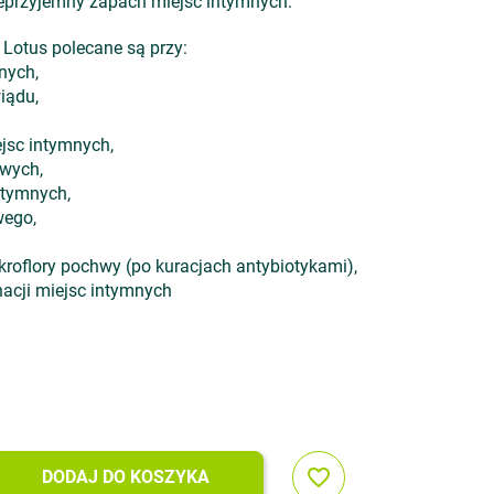
ieprzyjemny zapach miejsc intymnych.
Lotus polecane są przy:
nych,
iądu,
jsc intymnych,
owych,
ntymnych,
wego,
roflory pochwy (po kuracjach antybiotykami),
gnacji miejsc intymnych
favorite_border
DODAJ DO KOSZYKA