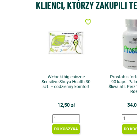
KLIENCI, KTÓRZY ZAKUPILI T
favorite_border
Wkładki higieniczne
Prostabis fort
Sensitive Shuya Health 30
90 kaps. Pal
szt. – codzienny komfort
Śliwa afr. Per
Rde
12,50 zł
34,0
DO KOSZYKA
DO KO