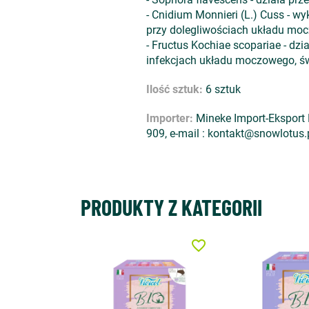
- Cnidium Monnieri (L.) Cuss - w
przy dolegliwościach układu moc
- Fructus Kochiae scopariae - dz
infekcjach układu moczowego, św
Ilość sztuk:
6 sztuk
Importer:
Mineke Import-Eksport D
909, e-mail : kontakt@snowlotus.
PRODUKTY Z KATEGORII
favorite_border