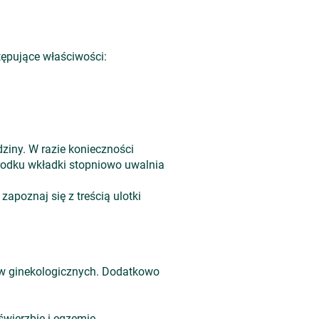
tępujące właściwości:
iny. W razie konieczności
środku wkładki stopniowo uwalnia
apoznaj się z treścią ulotki
ów ginekologicznych. Dodatkowo
świerzbie i egzemie,