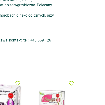
ne, przeciwgrzybiczne. Polecany
chorobach ginekologicznych, przy
awa; kontakt: tel.: +48 669 126
favorite_border
favorite_border