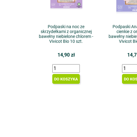
Podpaski na noc ze
Podpaski Ana
skrzydełkami z organicznej
cienkie z o
bawełny niebielone chlorem -
bawełny niebie
Vivicot Bio 10 szt.
Vivicot Bi
14,90 zł
14,7
DO KOSZYKA
DO KO