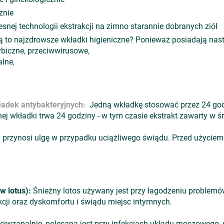
znie
snej technologii ekstrakcji na zimno starannie dobranych ziół
 to najzdrowsze wkładki higieniczne? Ponieważ posiadają nas
ybiczne, przeciwwirusowe,
lne,
adek antybakteryjnych:
Jedną wkładkę stosować przez 24 godz
ej wkładki trwa 24 godziny - w tym czasie ekstrakt zawarty w 
przynosi ulgę w przypadku uciążliwego świądu. Przed użyciem z
w lotus):
Śnieżny lotos używany jest przy łagodzeniu problem
ekcji oraz dyskomfortu i świądu miejsc intymnych.
eciwzapalnie, polecana jest przy infekcjach układu moczowego, 