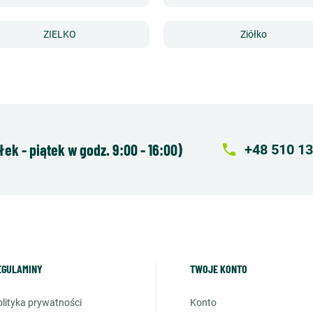
ZIELKO
Ziółko
k - piątek w godz. 9:00 - 16:00)
local_phone
+48 510 13
EGULAMINY
TWOJE KONTO
polityka prywatności
konto