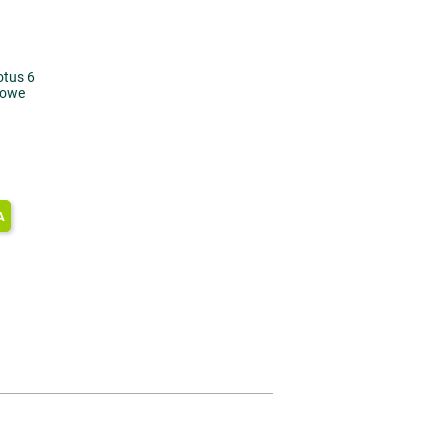
otus 6
ołowe
A