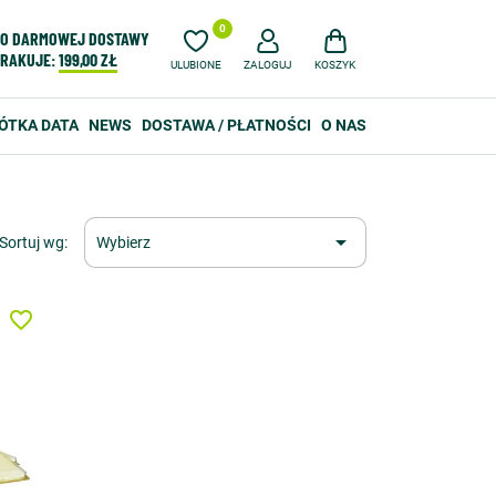
0
O DARMOWEJ DOSTAWY
RAKUJE:
199,00 ZŁ
ULUBIONE
ZALOGUJ
KOSZYK
ÓTKA DATA
NEWS
DOSTAWA / PŁATNOŚCI
O NAS

Sortuj wg:
Wybierz
favorite_border