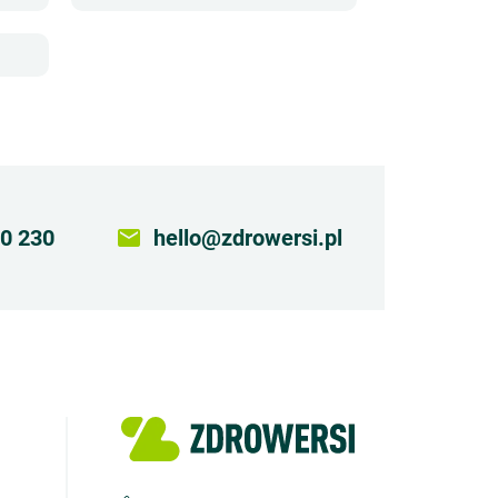
0 230
email
hello@zdrowersi.pl