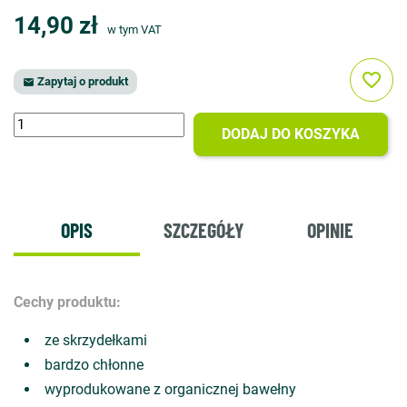
14,90 zł
w tym VAT
favorite_border
Zapytaj o produkt

DODAJ DO KOSZYKA
OPIS
SZCZEGÓŁY
OPINIE
Cechy produktu:
ze skrzydełkami
bardzo chłonne
wyprodukowane z organicznej bawełny