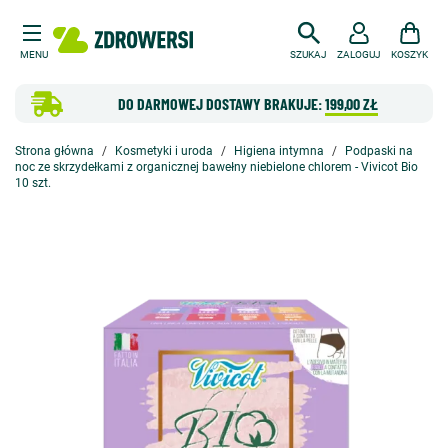
MENU
SZUKAJ
ZALOGUJ
KOSZYK
DO DARMOWEJ DOSTAWY BRAKUJE:
199,00 ZŁ
Strona główna
Kosmetyki i uroda
Higiena intymna
Podpaski na
noc ze skrzydełkami z organicznej bawełny niebielone chlorem - Vivicot Bio
10 szt.