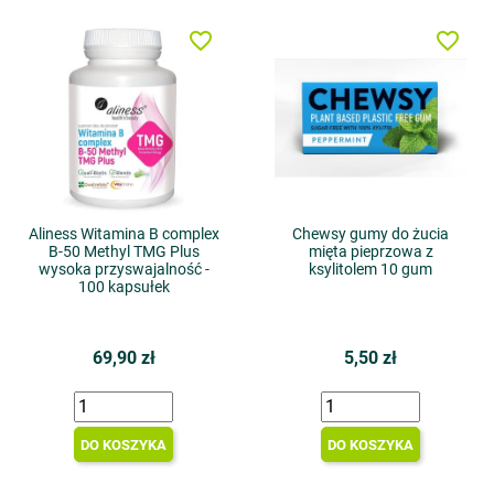
favorite_border
favorite_border
Aliness Witamina B complex
Chewsy gumy do żucia
B-50 Methyl TMG Plus
mięta pieprzowa z
wysoka przyswajalność -
ksylitolem 10 gum
100 kapsułek
69,90 zł
5,50 zł
DO KOSZYKA
DO KOSZYKA