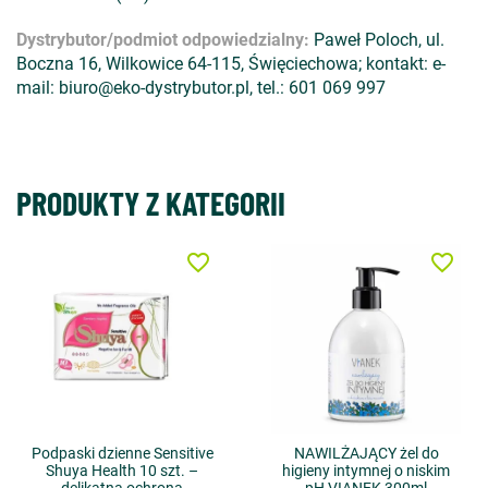
Dystrybutor/podmiot odpowiedzialny:
Paweł Poloch, ul.
Boczna 16, Wilkowice 64-115, Święciechowa; kontakt: e-
mail: biuro@eko-dystrybutor.pl, tel.: 601 069 997
PRODUKTY Z KATEGORII
favorite_border
favorite_border
Podpaski dzienne Sensitive
NAWILŻAJĄCY żel do
Shuya Health 10 szt. –
higieny intymnej o niskim