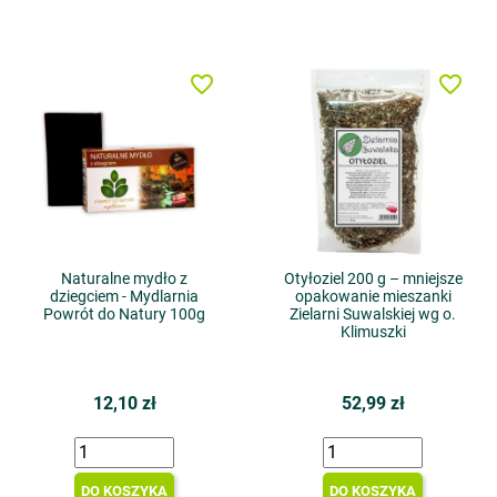
favorite_border
favorite_border
Naturalne mydło z
Otyłoziel 200 g – mniejsze
dziegciem - Mydlarnia
opakowanie mieszanki
Powrót do Natury 100g
Zielarni Suwalskiej wg o.
Klimuszki
12,10 zł
52,99 zł
DO KOSZYKA
DO KOSZYKA