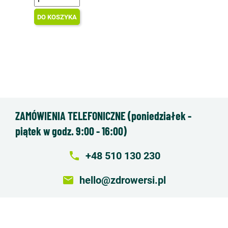
DO KOSZYKA
ZAMÓWIENIA TELEFONICZNE (poniedziałek -
piątek w godz. 9:00 - 16:00)
local_phone
+48 510 130 230
email
hello@zdrowersi.pl