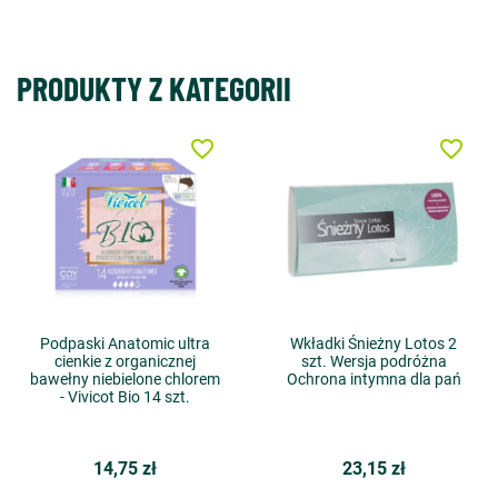
PRODUKTY Z KATEGORII
favorite_border
favorite_border
Podpaski Anatomic ultra
Wkładki Śnieżny Lotos 2
cienkie z organicznej
szt. Wersja podróżna
bawełny niebielone chlorem
Ochrona intymna dla pań
- Vivicot Bio 14 szt.
14,75 zł
23,15 zł