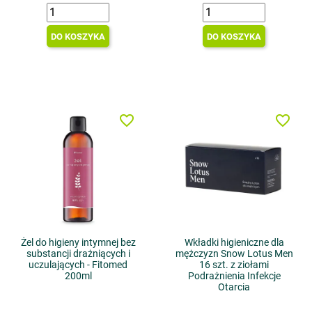
DO KOSZYKA
DO KOSZYKA
favorite_border
favorite_border
Żel do higieny intymnej bez
Wkładki higieniczne dla
substancji drażniących i
mężczyzn Snow Lotus Men
uczulających - Fitomed
16 szt. z ziołami
200ml
Podrażnienia Infekcje
Otarcia