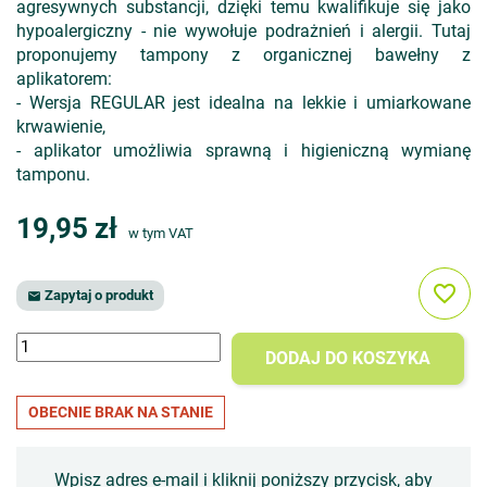
agresywnych substancji, dzięki temu kwalifikuje się jako
hypoalergiczny - nie wywołuje podrażnień i alergii. Tutaj
proponujemy tampony z organicznej bawełny z
aplikatorem:
- Wersja REGULAR jest idealna na lekkie i umiarkowane
krwawienie,
- aplikator umożliwia sprawną i higieniczną wymianę
tamponu.
19,95 zł
w tym VAT
favorite_border
Zapytaj o produkt

DODAJ DO KOSZYKA
OBECNIE BRAK NA STANIE
Wpisz adres e-mail i kliknij poniższy przycisk, aby