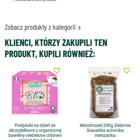
Zobacz produkty z kategorii

KLIENCI, KTÓRZY ZAKUPILI TEN
PRODUKT, KUPILI RÓWNIEŻ:
favorite_border
favorite_border
Podpaski na dzień ze
Menstroziel 200g Zielarnia
skrzydełkami z organicznej
Suwalska autorska
bawełny niebielone chlorem
mieszanka