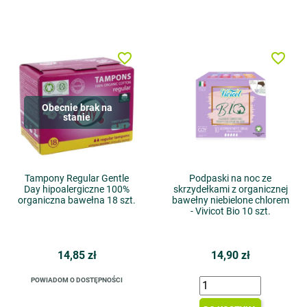
favorite_border
favorite_border
Obecnie brak na
stanie
Tampony Regular Gentle
Podpaski na noc ze
Day hipoalergiczne 100%
skrzydełkami z organicznej
organiczna bawełna 18 szt.
bawełny niebielone chlorem
- Vivicot Bio 10 szt.
14,85 zł
14,90 zł
POWIADOM O DOSTĘPNOŚCI