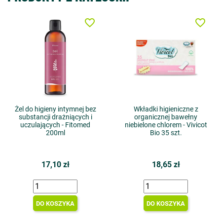
favorite_border
favorite_border
Żel do higieny intymnej bez
Wkładki higieniczne z
substancji drażniących i
organicznej bawełny
uczulających - Fitomed
niebielone chlorem - Vivicot
200ml
Bio 35 szt.
17,10 zł
18,65 zł
DO KOSZYKA
DO KOSZYKA