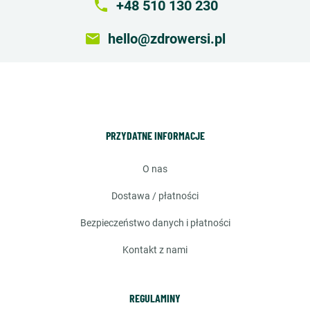
local_phone
+48 510 130 230
email
hello@zdrowersi.pl
PRZYDATNE INFORMACJE
o nas
dostawa / płatności
bezpieczeństwo danych i płatności
kontakt z nami
REGULAMINY