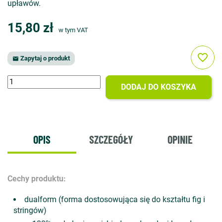
upławów.
15,80 zł
w tym VAT
favorite_border
Zapytaj o produkt

DODAJ DO KOSZYKA
OPIS
SZCZEGÓŁY
OPINIE
Cechy produktu:
dualform (forma dostosowująca się do kształtu fig i
stringów)