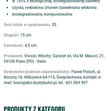
w 100% z ekologicznej, biodegradowalnej bawełny
czysta, niebielona chlorem bawełniana włóknina
biodegradowalne, kompostowalne
Ilość sztuk w opakowaniu:
35
Długość:
15 cm
Szerokość:
4,5 cm
Producent:
Vivicot, Włochy; Sanicot srl, Via M. Meucci, 21,
59100 Prato (PO) - Italia
Dystrybutor/podmiot odpowiedzialny:
Paweł Poloch, ul.
Boczna 16, Wilkowice 64-115, Święciechowa; kontakt: e-
mail: biuro@eko-dystrybutor.pl, tel.: 601 069 997
PRODUKTY Z KATEGORII