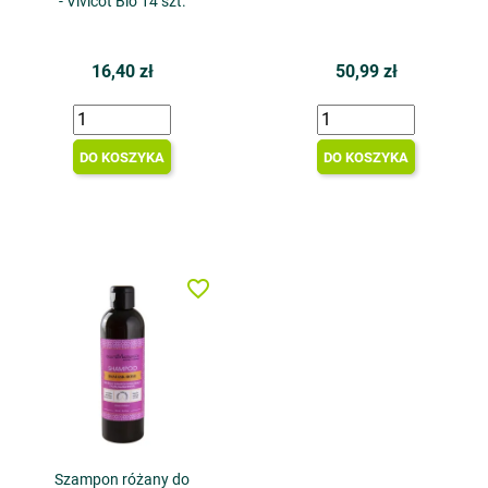
- Vivicot Bio 14 szt.
16,40 zł
50,99 zł
DO KOSZYKA
DO KOSZYKA
favorite_border
Szampon różany do