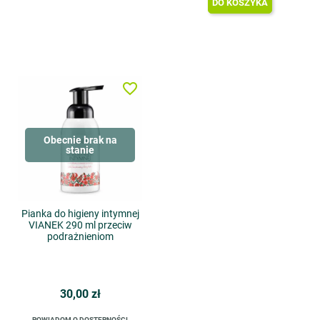
DO KOSZYKA
favorite_border
Obecnie brak na
stanie
Pianka do higieny intymnej
VIANEK 290 ml przeciw
podrażnieniom
30,00 zł
POWIADOM O DOSTĘPNOŚCI