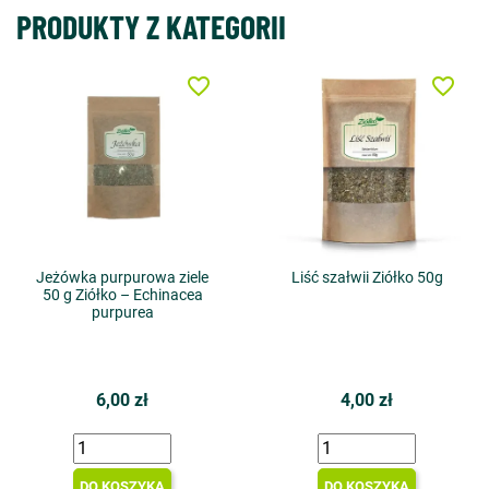
PRODUKTY Z KATEGORII
favorite_border
favorite_border
Jeżówka purpurowa ziele
Liść szałwii Ziółko 50g
50 g Ziółko – Echinacea
purpurea
6,00 zł
4,00 zł
DO KOSZYKA
DO KOSZYKA