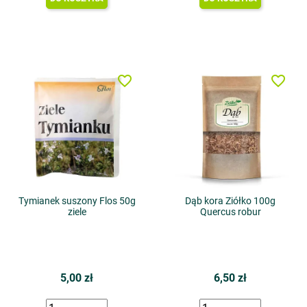
favorite_border
favorite_border
Tymianek suszony Flos 50g
Dąb kora Ziółko 100g
ziele
Quercus robur
5,00 zł
6,50 zł