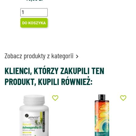
DO KOSZYKA
Zobacz produkty z kategorii

KLIENCI, KTÓRZY ZAKUPILI TEN
PRODUKT, KUPILI RÓWNIEŻ:
favorite_border
favorite_border