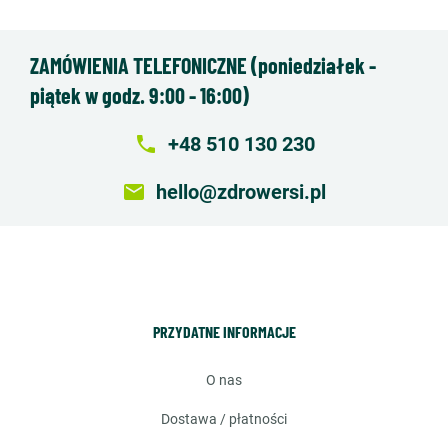
ZAMÓWIENIA TELEFONICZNE (poniedziałek -
piątek w godz. 9:00 - 16:00)
local_phone
+48 510 130 230
email
hello@zdrowersi.pl
PRZYDATNE INFORMACJE
o nas
dostawa / płatności