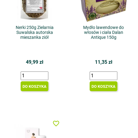
Nerki 250g Zielarnia
Mydło lawendowe do
Suwalska autorska
włosów i ciała Dalan
mieszanka ziół
Antique 150g
49,99 zł
11,35 zł
DO KOSZYKA
DO KOSZYKA
favorite_border