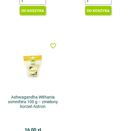
DO KOSZYKA
DO KOSZYKA
favorite_border
Ashwagandha Withania
somnifera 100 g – zmielony
korzeń Astron
16,00 zł