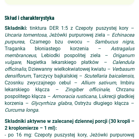
Skład i charakterystyka
Składniki:
tinktura DER 1:5 z Czepoty puszystej kory –
Uncaria tomentosa
, Jeżówki purpurowej ziela –
Echinacea
purpurea
, Czarnego bzu owocu –
Sambucus nigra
,
Traganka błoniastego korzenia –
Astragalus
membranceus
, Lebiodki pospolitej ziela –
Origanum
vulgare
, Nagietka lekarskiego płatków –
Calendula
officinalis
, Dziewanny wielkokwiatowej kwiatu –
Verbasum
densiflorum
, Tarczycy bajkalskiej –
Scutellaria baicalensis
,
Czosnku zwyczajnego cebul –
Allium sativum
, Imbiru
lekarskiego kłącza –
Zingiber officinale
, Chrzanu
pospolitego kłącza –
Armoracia rusticana
, Lukrecji gładkiej
korzenia –
Glycyrrhiza glabra
, Ostryżu długiego kłącza –
Curcuma longa
.
Składniki aktywne w zalecanej dziennej porcji (30 kropli –
2 kroplomierze – 1 ml):
- po 16 mg: Czepoty puszystej kory, Jeżówki purpurowej