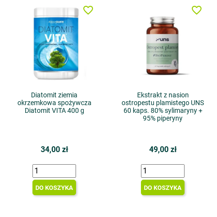
favorite_border
favorite_border
Diatomit ziemia
Ekstrakt z nasion
okrzemkowa spożywcza
ostropestu plamistego UNS
Diatomit VITA 400 g
60 kaps. 80% sylimaryny +
95% piperyny
34,00 zł
49,00 zł
DO KOSZYKA
DO KOSZYKA