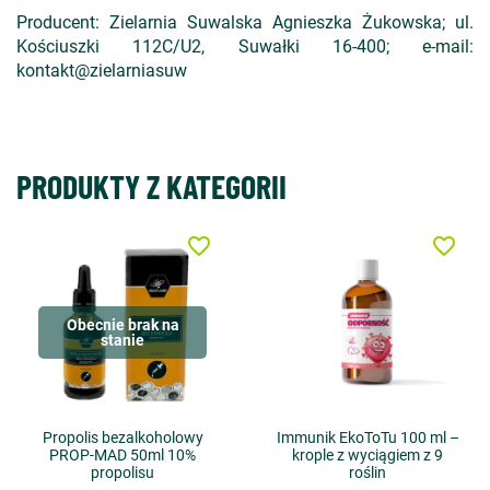
Producent: Zielarnia Suwalska Agnieszka Żukowska; ul.
Kościuszki 112C/U2, Suwałki 16-400; e-mail:
kontakt@zielarniasuw
PRODUKTY Z KATEGORII
favorite_border
favorite_border
Obecnie brak na
stanie
Propolis bezalkoholowy
Immunik EkoToTu 100 ml –
PROP-MAD 50ml 10%
krople z wyciągiem z 9
propolisu
roślin