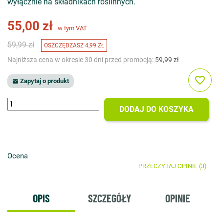
wyłącznie na składnikach roślinnych.
55,00 zł
w tym VAT
59,99 zł
OSZCZĘDZASZ 4,99 ZŁ
Najniższa cena w okresie 30 dni przed promocją:
59,99 zł
favorite_border
Zapytaj o produkt

DODAJ DO KOSZYKA
Ocena
PRZECZYTAJ OPINIE (3)
OPIS
SZCZEGÓŁY
OPINIE