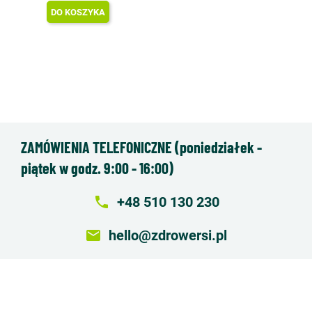
DO KOSZYKA
ZAMÓWIENIA TELEFONICZNE (poniedziałek -
piątek w godz. 9:00 - 16:00)
local_phone
+48 510 130 230
email
hello@zdrowersi.pl