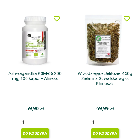
favorite_border
favorite_border
Ashwagandha KSM-66 200
Wrzodziejące Jelitoziel 450g
mg, 100 kaps. – Aliness
Zielarnia Suwalska wg o.
Klimuszki
59,90 zł
69,99 zł
DO KOSZYKA
DO KOSZYKA