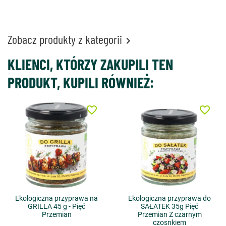
Zobacz produkty z kategorii

KLIENCI, KTÓRZY ZAKUPILI TEN
PRODUKT, KUPILI RÓWNIEŻ:
favorite_border
favorite_border
Ekologiczna przyprawa na
Ekologiczna przyprawa do
GRILLA 45 g - Pięć
SAŁATEK 35g Pięć
Przemian
Przemian Z czarnym
czosnkiem