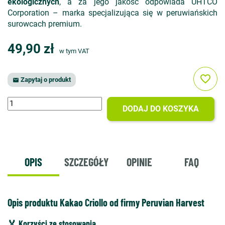
ekologicznych
, a za jego jakość odpowiada UHTCO
Corporation – marka specjalizująca się w peruwiańskich
surowcach premium.
49,90 zł
w tym VAT
favorite_border
Zapytaj o produkt

DODAJ DO KOSZYKA
OPIS
SZCZEGÓŁY
OPINIE
FAQ
Opis produktu Kakao Criollo od firmy Peruvian Harvest
🏅 Korzyści ze stosowania