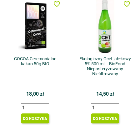
favorite_border
favorite_border
COCOA Ceremonialne
Ekologiczny Ocet jabłkowy
kakao 50g BIO
5% 500 ml – BioFood
Niepasteryzowany
Niefiltrowany
18,00 zł
14,50 zł
DO KOSZYKA
DO KOSZYKA