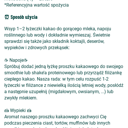
*Referencyjna wartość spożycia
⏰ Sposób użycia
Wsyp 1–2 łyżeczki kakao do gorącego mleka, napoju
roślinnego lub wody i dokładnie wymieszaj. Świetnie
sprawdzi się także jako składnik koktajli, deserów,
wypieków i zdrowych przekąsek:
☕ Napoje☕
Spróbuj dodać jedną łyżkę proszku kakaowego do swojego
smoothie lub shake’a proteinowego lub przyrządź filiżankę
ciepłego kakao. Nasza rada: w tym celu rozpuść 1-2
łyżeczki w filiżance z niewielką ilością letniej wody, posłódź
a następnie uzupełnij (migdałowym, owsianym, ...) lub
zwykły mlekiem.
🍰 Wypieki 🍰
Aromat naszego proszku kakaowego zachwyci Cię
podczas pieczenia ciast, tortów, muffinów lub innych