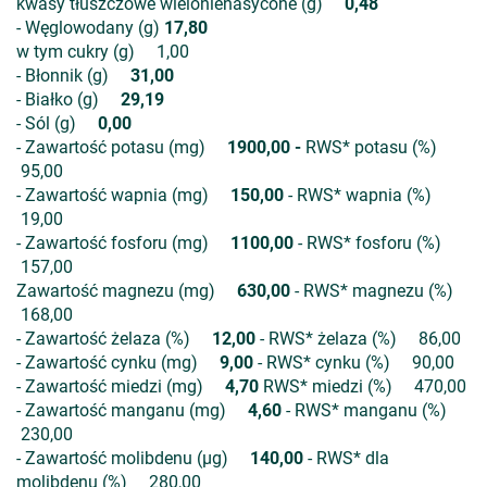
kwasy tłuszczowe wielonienasycone (g)
0,48
- Węglowodany (g)
17,80
w tym cukry (g) 1,00
- Błonnik (g)
31,00
- Białko (g)
29,19
- Sól (g)
0,00
- Zawartość potasu (mg)
1900,00 -
RWS* potasu (%)
95,00
- Zawartość wapnia (mg)
150,00
- RWS* wapnia (%)
19,00
- Zawartość fosforu (mg)
1100,00
- RWS* fosforu (%)
157,00
Zawartość magnezu (mg)
630,00
- RWS* magnezu (%)
168,00
- Zawartość żelaza (%)
12,00
- RWS* żelaza (%) 86,00
- Zawartość cynku (mg)
9,00
- RWS* cynku (%) 90,00
- Zawartość miedzi (mg)
4,70
RWS* miedzi (%) 470,00
- Zawartość manganu (mg)
4,60
- RWS* manganu (%)
230,00
- Zawartość molibdenu (µg)
140,00
- RWS* dla
molibdenu (%) 280,00