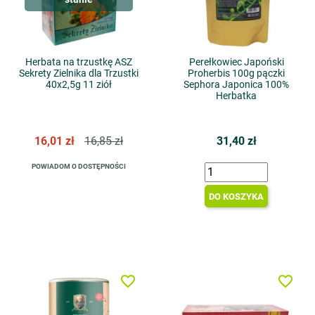
Herbata na trzustkę ASZ
Perełkowiec Japoński
Sekrety Zielnika dla Trzustki
Proherbis 100g pączki
40x2,5g 11 ziół
Sephora Japonica 100%
Herbatka
16,01 zł
16,85 zł
31,40 zł
POWIADOM O DOSTĘPNOŚCI
DO KOSZYKA
favorite_border
favorite_border