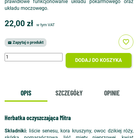
prawidłowe funkcjonowanie układu pokarmowego oraz
układu moczowego.
22,00 zł
w tym VAT
favorite_border
Zapytaj o produkt

DODAJ DO KOSZYKA
OPIS
SZCZEGÓŁY
OPINIE
Herbatka oczyszczająca Mitra
Składniki:
liście senesu, kora kruszyny, owoc dzikiej róży,
skórka pomarańczowa, liść mięty pieprzowej, kwiat