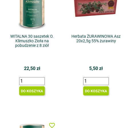
WITALNA 30 saszetek O.
Herbata ŻURAWINOWA Asz
Klimuszko Zioła na
20x2,5g 55% żurawiny
pobudzenie z 8 ziół
22,50 zł
5,50 zł
DO KOSZYKA
DO KOSZYKA
favorite_border