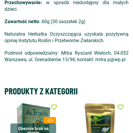
Przechowywanie:
w sposób niedostępny dla małych
dzieci.
Zawartość netto
: 60g (30 saszetek 2g)
Naturalna Herbatka Oczyszczająca uzyskała pozytywną
opinię Instytutu Roślin i Przetworów Zielarskich.
Podmiot odpowiedzialny: Mitra Ryszard Wieloch,
04-052
Warszawa, ul. Grenadierów 13/96; kontakt: mitra.p@wp.pl
PRODUKTY Z KATEGORII
favorite_border
favorite_border
-5%
Obecnie brak na
stanie