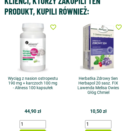
KLIENCI, KTÓRZY ZAKUPILI TEN
PRODUKT, KUPILI RÓWNIEŻ:
favorite_border
favorite_border
Wyciąg z nasion ostropestu
Herbatka Zdrowy Sen
190 mg + karczoch 100 mg
Herbapol 20 sasz. FIX
- Aliness 100 kapsułek
Lawenda Melisa Owies
Głóg Chmiel
44,90 zł
10,50 zł