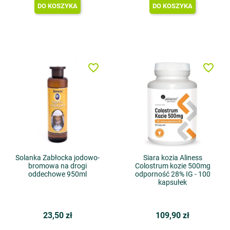
DO KOSZYKA
DO KOSZYKA
favorite_border
favorite_border
Solanka Zabłocka jodowo-
Siara kozia Aliness
bromowa na drogi
Colostrum kozie 500mg
oddechowe 950ml
odporność 28% IG - 100
kapsułek
23,50 zł
109,90 zł