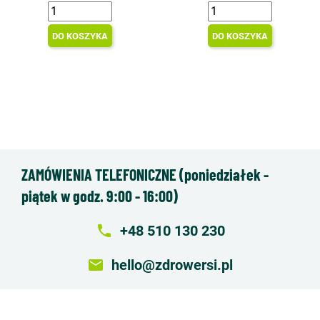
DO KOSZYKA
DO KOSZYKA
ZAMÓWIENIA TELEFONICZNE (poniedziałek -
piątek w godz. 9:00 - 16:00)
local_phone
+48 510 130 230
email
hello@zdrowersi.pl