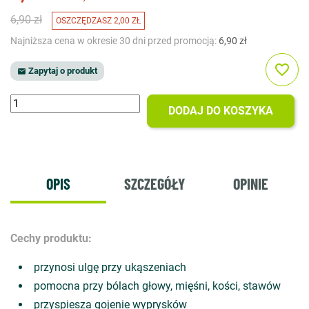
6,90 zł
OSZCZĘDZASZ 2,00 ZŁ
Najniższa cena w okresie 30 dni przed promocją:
6,90 zł
favorite_border
Zapytaj o produkt

DODAJ DO KOSZYKA
OPIS
SZCZEGÓŁY
OPINIE
Cechy produktu:
przynosi ulgę przy ukąszeniach
pomocna przy bólach głowy, mięśni, kości, stawów
przyspiesza gojenie wyprysków