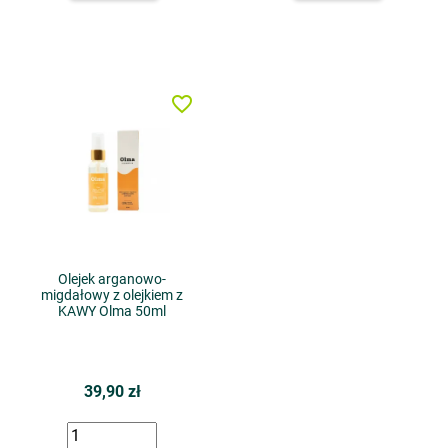
favorite_border
Olejek arganowo-
migdałowy z olejkiem z
KAWY Olma 50ml
39,90 zł