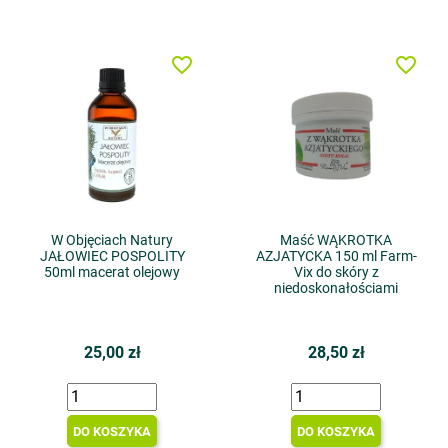
favorite_border
favorite_border
W Objęciach Natury
Maść WĄKROTKA
JAŁOWIEC POSPOLITY
AZJATYCKA 150 ml Farm-
50ml macerat olejowy
Vix do skóry z
niedoskonałościami
25,00 zł
28,50 zł
DO KOSZYKA
DO KOSZYKA