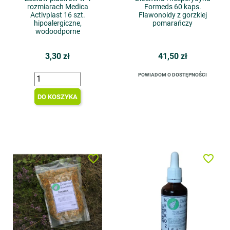
rozmiarach Medica
Formeds 60 kaps.
Activplast 16 szt.
Flawonoidy z gorzkiej
hipoalergiczne,
pomarańczy
wodoodporne
3,30 zł
41,50 zł
POWIADOM O DOSTĘPNOŚCI
DO KOSZYKA
favorite_border
favorite_border