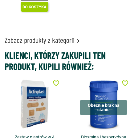
DO KOSZYKA
Zobacz produkty z kategorii

KLIENCI, KTÓRZY ZAKUPILI TEN
PRODUKT, KUPILI RÓWNIEŻ:
favorite_border
favorite_border
Obecnie brak na
stanie
Zestaw plastrów w 4
Diosmina i hesperydyna