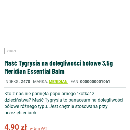
-2,00 ZŁ
Maść Tygrysia na dolegliwości bólowe 3,5g
Meridian Essential Balm
INDEKS
Z470
MARKA
MERIDIAN
EAN
0000000001061
Kto z nas nie pamięta popularnego "kotka" z
dzieciństwa? Maść Tygrysia to panaceum na dolegliwości
bólowe różnego typu. Jest chętnie stosowana przy
przeziębieniach.
4,90 zł
w tym VAT