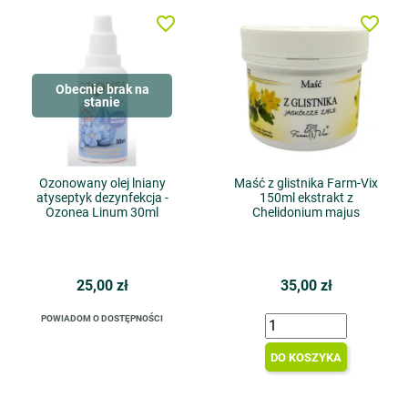
favorite_border
favorite_border
Obecnie brak na
stanie
Ozonowany olej lniany
Maść z glistnika Farm-Vix
atyseptyk dezynfekcja -
150ml ekstrakt z
Ozonea Linum 30ml
Chelidonium majus
25,00 zł
35,00 zł
POWIADOM O DOSTĘPNOŚCI
DO KOSZYKA