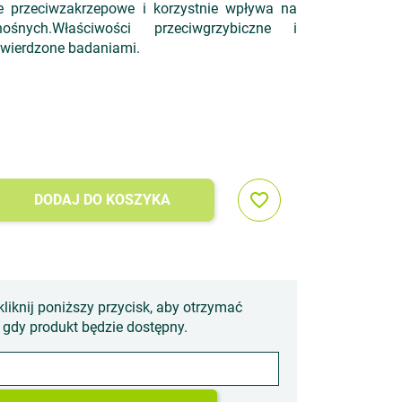
ie przeciwzakrzepowe i korzystnie wpływa na
śnych.Właściwości przeciwgrzybiczne i
twierdzone badaniami.
favorite_border
DODAJ DO KOSZYKA
kliknij poniższy przycisk, aby otrzymać
gdy produkt będzie dostępny.