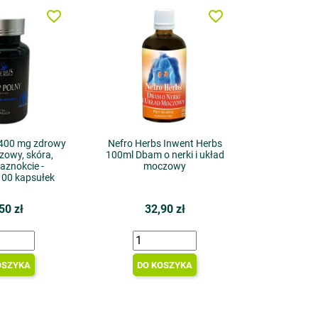
favorite_border
favorite_border
 400 mg zdrowy
Nefro Herbs Inwent Herbs
zowy, skóra,
100ml Dbam o nerki i układ
paznokcie -
moczowy
100 kapsułek
50 zł
32,90 zł
OSZYKA
DO KOSZYKA