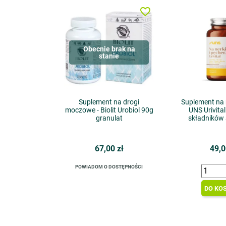
favorite_border
Obecnie brak na
stanie
Suplement na drogi
Suplement na 
moczowe - Biolit Urobiol 90g
UNS Urivital
granulat
składników
67,00 zł
49,0
POWIADOM O DOSTĘPNOŚCI
DO KO