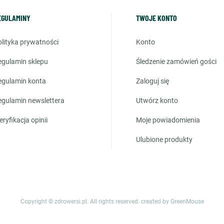
EGULAMINY
TWOJE KONTO
polityka prywatności
konto
regulamin sklepu
śledzenie zamówień gości
regulamin konta
zaloguj się
regulamin newslettera
utwórz konto
weryfikacja opinii
moje powiadomienia
ulubione produkty
Copyright © zdrowersi.pl. All rights reserved.
created by GreenMouse