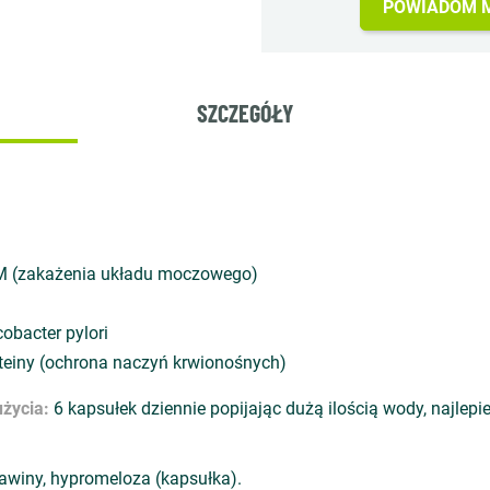
POWIADOM M
SZCZEGÓŁY
M (zakażenia układu moczowego)
obacter pylori
einy (ochrona naczyń krwionośnych)
życia:
6 kapsułek dziennie popijając dużą ilością wody, najlepi
awiny, hypromeloza (kapsułka).