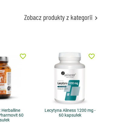
Zobacz produkty z kategorii

favorite_border
favorite_border
t Herballine
Lecytyna Aliness 1200 mg -
 Pharmovit 60
60 kapsułek
sułek