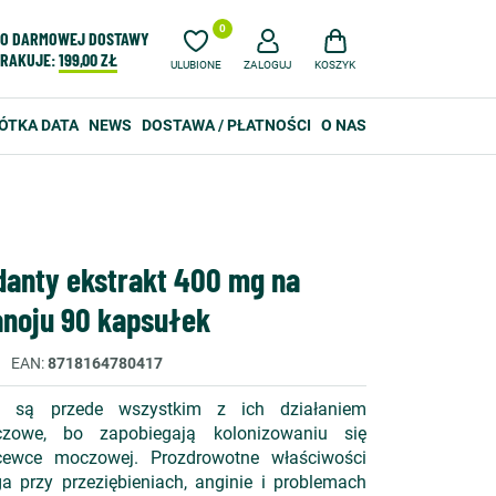
0
O DARMOWEJ DOSTAWY
RAKUJE:
199,00 ZŁ
ULUBIONE
ZALOGUJ
KOSZYK
ÓTKA DATA
NEWS
DOSTAWA / PŁATNOŚCI
O NAS
danty ekstrakt 400 mg na
anoju 90 kapsułek
EAN
8718164780417
e są przede wszystkim z ich działaniem
owe, bo zapobiegają kolonizowaniu się
ewce moczowej. Prozdrowotne właściwości
 przy przeziębieniach, anginie i problemach