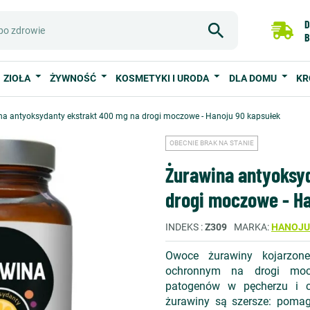
D
B
ZIOŁA
ŻYWNOŚĆ
KOSMETYKI I URODA
DLA DOMU
KR
na antyoksydanty ekstrakt 400 mg na drogi moczowe - Hanoju 90 kapsułek
OBECNIE BRAK NA STANIE
Żurawina antyoksy
drogi moczowe - H
INDEKS
Z309
MARKA
HANOJU
Owoce żurawiny kojarzon
ochronnym na drogi mocz
patogenów w pęcherzu i c
żurawiny są szersze: pomaga