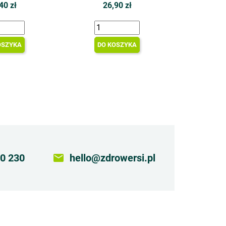
40 zł
26,90 zł
OSZYKA
DO KOSZYKA
0 230
email
hello@zdrowersi.pl