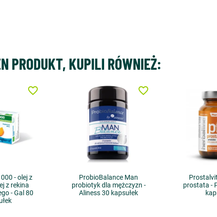
EN PRODUKT, KUPILI RÓWNIEŻ:
favorite_border
favorite_border
00 - olej z
ProbioBalance Man
Prostalvi
ej z rekina
probiotyk dla mężczyzn -
prostata -
go - Gal 80
Aliness 30 kapsułek
kap
ułek