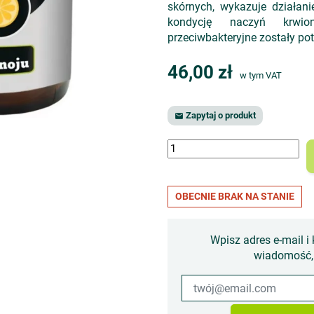
skórnych, wykazuje działan
kondycję naczyń krwiono
przeciwbakteryjne zostały po
46,00 zł
w tym VAT
Zapytaj o produkt

OBECNIE BRAK NA STANIE
Wpisz adres e-mail i 
wiadomość, 