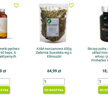
favorite_border
favorite_border
nerki pęcherz
KAM moczanowa 450g
Skrzyp polny
 60 kaps. 6
Zielarnia Suwalska wg o.
układ moc
 aktywnych
Klimuszki
włosy i 
Proherbis 
0 zł
64,99 zł
18,
SZYKA
DO KOSZYKA
DO K