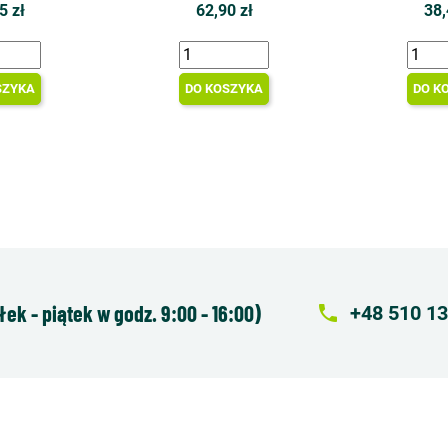
5 zł
62,90 zł
38,
SZYKA
DO KOSZYKA
DO K
k - piątek w godz. 9:00 - 16:00)
local_phone
+48 510 13