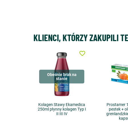
KLIENCI, KTÓRZY ZAKUPILI T
favorite_border
Obecnie brak na
stanie
Kolagen Stawy Ekamedica
Prostamer 10
250ml płynny kolagen Typ I
pestek + ol
II III IV
grenlandzkie
kaps