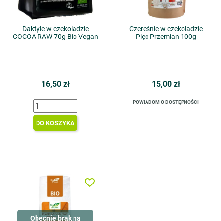
Daktyle w czekoladzie
Czereśnie w czekoladzie
COCOA RAW 70g Bio Vegan
Pięć Przemian 100g
16,50 zł
15,00 zł
POWIADOM O DOSTĘPNOŚCI
DO KOSZYKA
favorite_border
Obecnie brak na