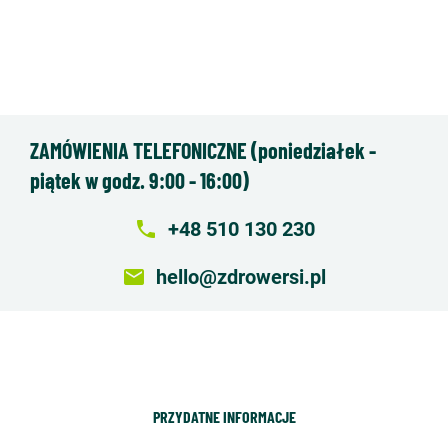
ZAMÓWIENIA TELEFONICZNE (poniedziałek -
piątek w godz. 9:00 - 16:00)
local_phone
+48 510 130 230
email
hello@zdrowersi.pl
PRZYDATNE INFORMACJE