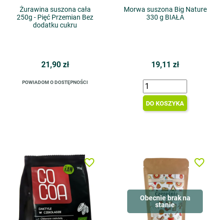
Żurawina suszona cała
Morwa suszona Big Nature
250g - Pięć Przemian Bez
330 g BIAŁA
dodatku cukru
21,90 zł
19,11 zł
POWIADOM O DOSTĘPNOŚCI
DO KOSZYKA
favorite_border
favorite_border
Obecnie brak na
stanie