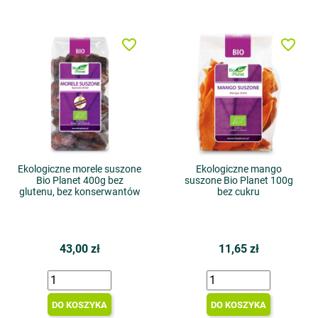
favorite_border
favorite_border
Ekologiczne morele suszone
Ekologiczne mango
Bio Planet 400g bez
suszone Bio Planet 100g
glutenu, bez konserwantów
bez cukru
43,00 zł
11,65 zł
DO KOSZYKA
DO KOSZYKA