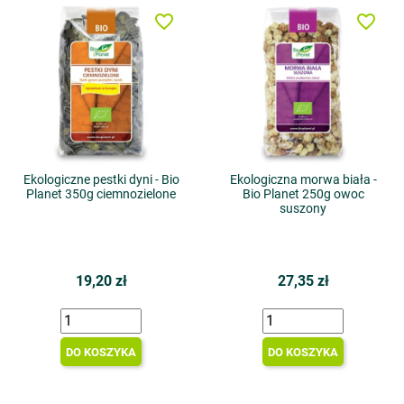
favorite_border
favorite_border
Ekologiczne pestki dyni - Bio
Ekologiczna morwa biała -
Planet 350g ciemnozielone
Bio Planet 250g owoc
suszony
19,20 zł
27,35 zł
DO KOSZYKA
DO KOSZYKA