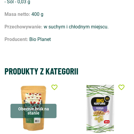
- Sól - 0,03 g
Masa netto:
400 g
Przechowywanie:
w suchym i chłodnym miejscu.
Producent:
Bio Planet
PRODUKTY Z KATEGORII
favorite_border
favorite_border
Obecnie brak na
stanie