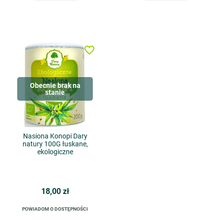
favorite_border
Obecnie brak na
stanie
Nasiona Konopi Dary
natury 100G łuskane,
ekologiczne
18,00 zł
POWIADOM O DOSTĘPNOŚCI