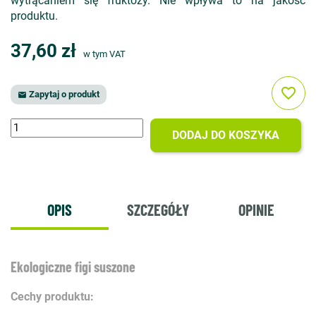
wytrącaniem się fruktozy. Nie wpływa to na jakość
produktu.
37,60 zł
w tym VAT
favorite_border
Zapytaj o produkt

DODAJ DO KOSZYKA
OPIS
SZCZEGÓŁY
OPINIE
Ekologiczne figi suszone
Cechy produktu: