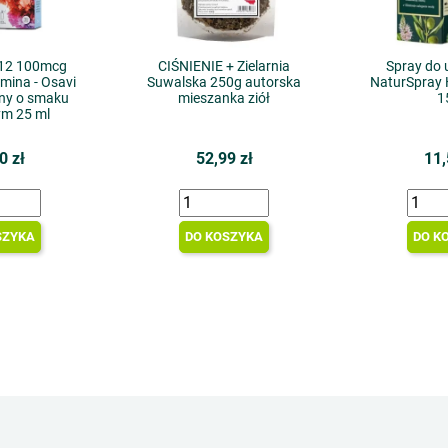
12 100mcg
CIŚNIENIE + Zielarnia
Spray do 
mina - Osavi
Suwalska 250g autorska
NaturSpray 
ny o smaku
mieszanka ziół
1
m 25 ml
0 zł
52,99 zł
11,
SZYKA
DO KOSZYKA
DO K