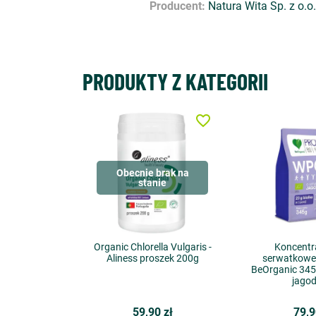
Producent:
Natura Wita Sp. z o.o.
PRODUKTY Z KATEGORII
favorite_border
Obecnie brak na
stanie
Organic Chlorella Vulgaris -
Koncentra
Aliness proszek 200g
serwatkowe
BeOrganic 34
jago
59,90 zł
79,9