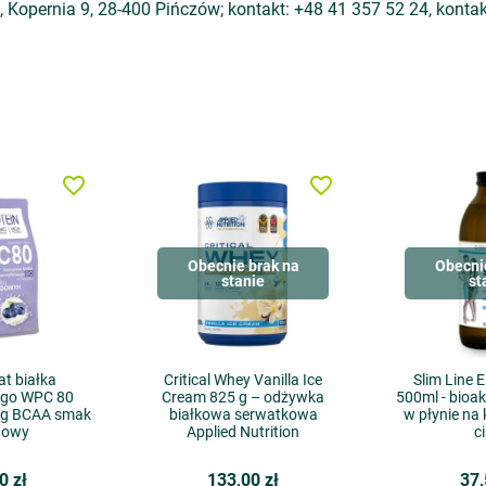
, Kopernia 9, 28-400 Pińczów; kontakt: +48 41 357 52 24, kontak
favorite_border
favorite_border
Obecnie brak na
Obecni
stanie
st
t białka
Critical Whey Vanilla Ice
Slim Line 
go WPC 80
Cream 825 g – odżywka
500ml - bioa
5g BCAA smak
białkowa serwatkowa
w płynie na
dowy
Applied Nutrition
c
0 zł
133,00 zł
37,