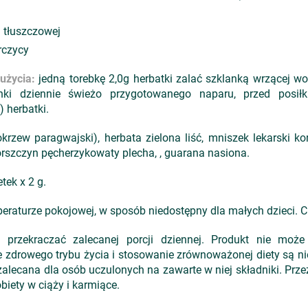
i tłuszczowej
rczycy
użycia:
jedną torebkę 2,0g herbatki zalać szklanką wrzącej w
nki dziennie świeżo przygotowanego naparu, przed posiłki
 herbatki.
okrzew paragwajski), herbata zielona liść, mniszek lekarski k
rszczyn pęcherzykowaty plecha, , guarana nasiona.
tek x 2 g.
raturze pokojowej, w sposób niedostępny dla małych dzieci. Ch
przekraczać zalecanej porcji dziennej. Produkt nie może
e zdrowego trybu życia i stosowanie zrównoważonej diety są 
 zalecana dla osób uczulonych na zawarte w niej składniki. Prz
iety w ciąży i karmiące.