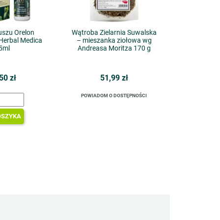
uszu Orelon
Wątroba Zielarnia Suwalska
Herbal Medica
– mieszanka ziołowa wg
5ml
Andreasa Moritza 170 g
50 zł
51,99 zł
POWIADOM O DOSTĘPNOŚCI
OSZYKA