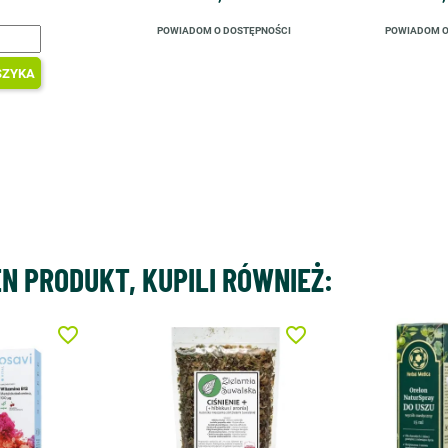
POWIADOM O DOSTĘPNOŚCI
POWIADOM O
SZYKA
EN PRODUKT, KUPILI RÓWNIEŻ:
favorite_border
favorite_border