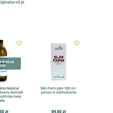
t@natur-vit.pl
favorite_border
favorite_border
e brak na
anie
Eldex Medical
Slim Farm płyn 500 ml -
ktywny ekstrakt
pomoc w odchudzaniu
 kontrolę masy
iała
50 zł
84,00 zł