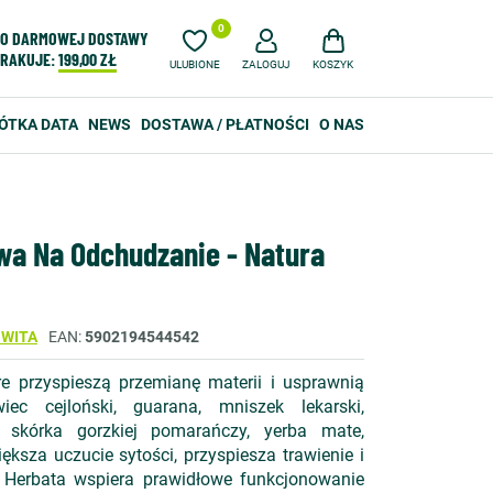
0
O DARMOWEJ DOSTAWY
RAKUJE:
199,00 ZŁ
ULUBIONE
ZALOGUJ
KOSZYK
ÓTKA DATA
NEWS
DOSTAWA / PŁATNOŚCI
O NAS
wa Na Odchudzanie - Natura
 WITA
EAN
5902194544542
re przyspieszą przemianę materii i usprawnią
c cejloński, guarana, mniszek lekarski,
 skórka gorzkiej pomarańczy, yerba mate,
ększa uczucie sytości, przyspiesza trawienie i
. Herbata wspiera prawidłowe funkcjonowanie