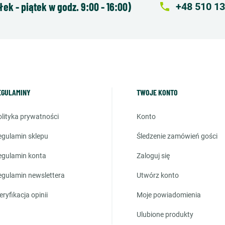
k - piątek w godz. 9:00 - 16:00)
local_phone
+48 510 13
EGULAMINY
TWOJE KONTO
polityka prywatności
konto
regulamin sklepu
śledzenie zamówień gości
regulamin konta
zaloguj się
regulamin newslettera
utwórz konto
weryfikacja opinii
moje powiadomienia
ulubione produkty