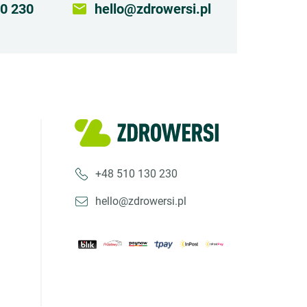
0 230
email
hello@zdrowersi.pl
+48 510 130 230
hello@zdrowersi.pl