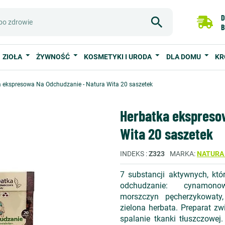
D
B
ZIOŁA
ŻYWNOŚĆ
KOSMETYKI I URODA
DLA DOMU
KR
 ekspresowa Na Odchudzanie - Natura Wita 20 saszetek
Herbatka ekspreso
Wita 20 saszetek
INDEKS
Z323
MARKA
NATURA
7 substancji aktywnych, któ
odchudzanie: cynamonowie
morszczyn pęcherzykowaty,
zielona herbata. Preparat zwi
spalanie tkanki tłuszczowej