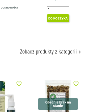
 DOSTĘPNOŚCI
DO KOSZYKA
Zobacz produkty z kategorii

favorite_border
favorite_border
Obecnie brak na
stanie