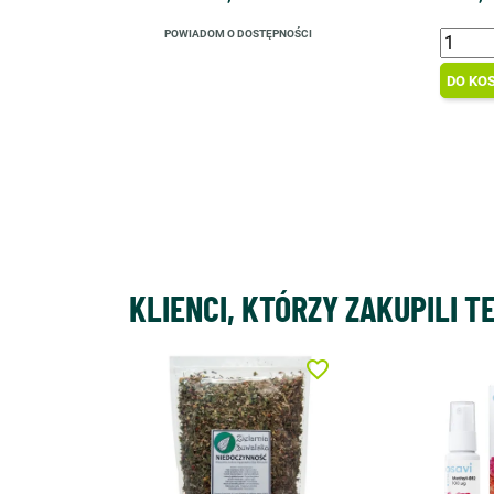
POWIADOM O DOSTĘPNOŚCI
DO KO
KLIENCI, KTÓRZY ZAKUPILI T
favorite_border