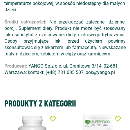
temperaturze pokojowej, w sposób niedostępny dla małych
dzieci.
Środki ostrożności:
Nie przekraczać zalecanej dziennej
porcji. Suplement diety. Produkt nie może być stosowany
jako substytut zróżnicowanej diety i zdrowego trybu życia.
Osoby przyjmujące leki przed użyciem powinny
skonsultować się z lekarzem lub farmaceutą. Niewskazane
małym dzieciom, kobietom w ciąży oraz karmiącym.
Producent:
YANGO Sp.z o.o, ul. Granitowa 3/14, 02-681
Warszawa; kontakt: (+48) 731 005 507, bok@yango.pl
PRODUKTY Z KATEGORII
favorite_border
favorite_border