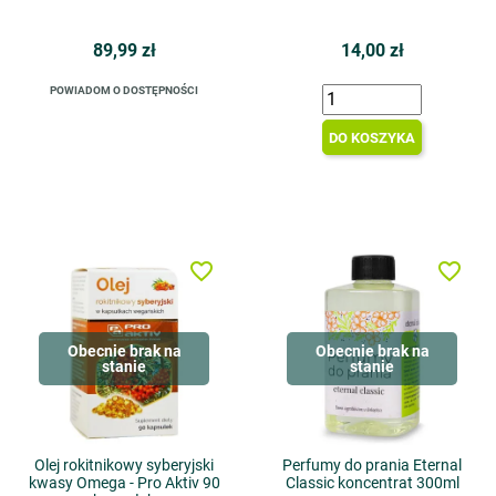
89,99 zł
14,00 zł
POWIADOM O DOSTĘPNOŚCI
DO KOSZYKA
favorite_border
favorite_border
Obecnie brak na
Obecnie brak na
stanie
stanie
Olej rokitnikowy syberyjski
Perfumy do prania Eternal
kwasy Omega - Pro Aktiv 90
Classic koncentrat 300ml