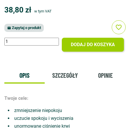
38,80 zł
w tym VAT
favorite_border
Zapytaj o produkt

DODAJ DO KOSZYKA
OPIS
SZCZEGÓŁY
OPINIE
Twoje cele:
zmniejszenie niepokoju
uczucie spokoju i wyciszenia
unormowane ciśnienie krwi