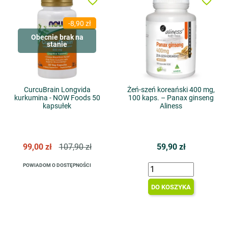
favorite_border
favorite_border
-8,90 zł
Obecnie brak na
stanie
CurcuBrain Longvida
Żeń-szeń koreański 400 mg,
kurkumina - NOW Foods 50
100 kaps. – Panax ginseng
kapsułek
Aliness
99,00 zł
107,90 zł
59,90 zł
POWIADOM O DOSTĘPNOŚCI
DO KOSZYKA