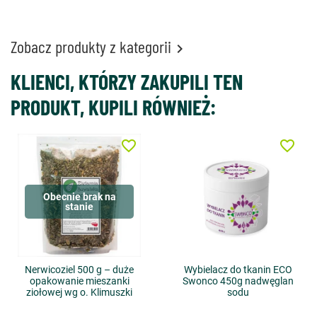
Zobacz produkty z kategorii

KLIENCI, KTÓRZY ZAKUPILI TEN
PRODUKT, KUPILI RÓWNIEŻ:
favorite_border
favorite_border
Obecnie brak na
stanie
Nerwicoziel 500 g – duże
Wybielacz do tkanin ECO
opakowanie mieszanki
Swonco 450g nadwęglan
ziołowej wg o. Klimuszki
sodu