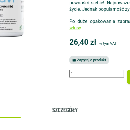
pewności siebie! Najnowsz
życie. Jednak popularność zys
Po duże opakowanie zapra
włosy
.
26,40 zł
w tym VAT
Zapytaj o produkt

SZCZEGÓŁY