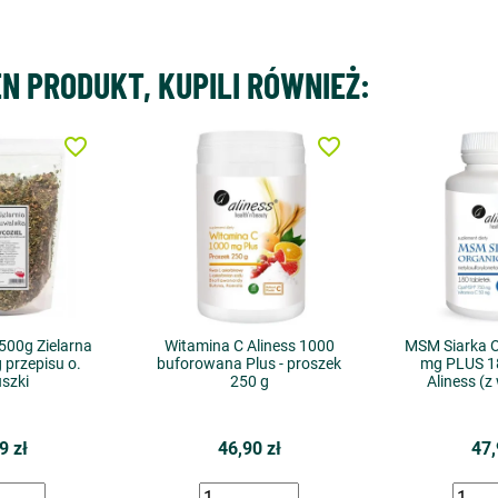
EN PRODUKT, KUPILI RÓWNIEŻ:
favorite_border
favorite_border
500g Zielarna
Witamina C Aliness 1000
MSM Siarka 
przepisu o.
buforowana Plus - proszek
mg PLUS 18
szki
250 g
Aliness (z
9 zł
46,90 zł
47,