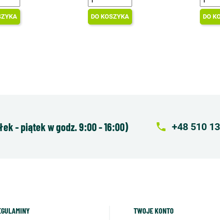
SZYKA
DO KOSZYKA
DO K
k - piątek w godz. 9:00 - 16:00)
local_phone
+48 510 13
EGULAMINY
TWOJE KONTO