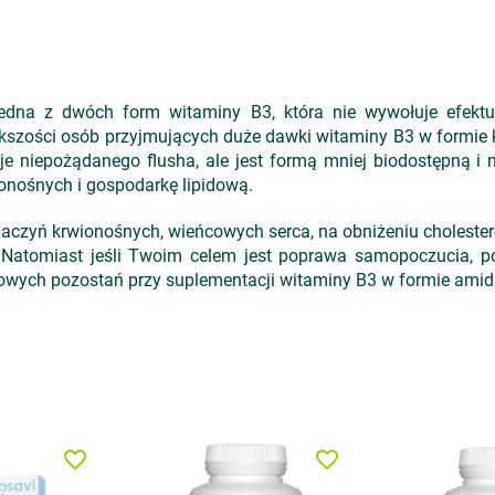
na z dwóch form witaminy B3, która nie wywołuje efektu '
iększości osób przyjmujących duże dawki witaminy B3 w formi
e niepożądanego flusha, ale jest formą mniej biodostępną i 
onośnych i gospodarkę lipidową.
 naczyń krwionośnych, wieńcowych serca, na obniżeniu cholester
Natomiast jeśli Twoim celem jest poprawa samopoczucia, po
uzowych pozostań przy suplementacji witaminy B3 w formie ami
favorite_border
favorite_border