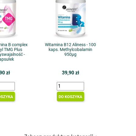
mina B complex
Witamina B12 Aliness - 100
yl TMG Plus
kaps. Methylcobalamin
yswajalność -
950µg
apsułek
90 zł
39,90 zł
OSZYKA
DO KOSZYKA