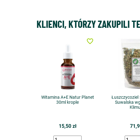
KLIENCI, KTÓRZY ZAKUPILI T
favorite_border
Witamina A+E Natur Planet
Łuszczycoziel 
30ml krople
Suwalska wg 
Klimu
15,50 zł
71,9