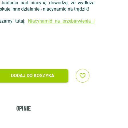
e badania nad niacyną dowodzą, że wydłuża
kuje inne działanie - niacynamid na trądzik!
szamy tutaj:
Niacynamid na przebarwienia i
favorite_border
DODAJ DO KOSZYKA
OPINIE