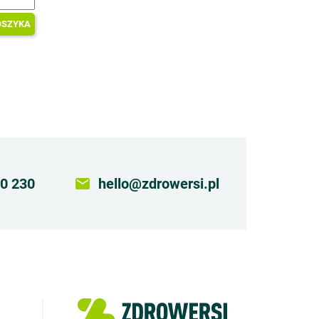
OSZYKA
0 230
email
hello@zdrowersi.pl