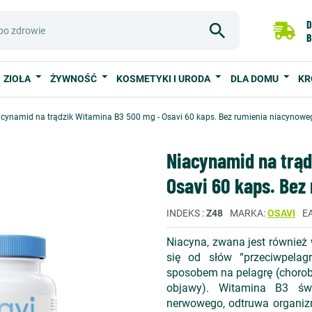
D
B
ZIOŁA
ŻYWNOŚĆ
KOSMETYKI I URODA
DLA DOMU
KR
cynamid na trądzik Witamina B3 500 mg - Osavi 60 kaps. Bez rumienia niacynowe
Niacynamid na trąd
Osavi 60 kaps. Bez
INDEKS
Z48
MARKA
OSAVI
E
Niacyna, zwana jest również
się od słów “przeciwpelag
sposobem na pelagrę (chorobę
objawy). Witamina B3 świ
nerwowego, odtruwa organiz