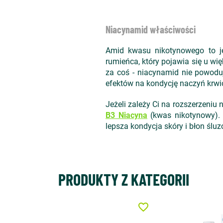
Niacynamid właściwości
Amid kwasu nikotynowego to jed
rumieńca, który pojawia się u w
za coś - niacynamid nie powoduj
efektów na kondycję naczyń krwi
Jeżeli zależy Ci na rozszerzeniu
B3 Niacyna
(kwas nikotynowy). 
lepsza kondycja skóry i błon śl
PRODUKTY Z KATEGORII
favorite_border