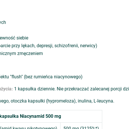
ych
pewność siebie
cie przy lękach, depresji, schizofrenii, nerwicy)
ronicznym zmęczeniem
fektu "flush" (bez rumieńca niacynowego)
życia:
1 kapsułka dziennie. Nie przekraczać zalecanej porcji dz
o, otoczka kapsułki (hypromeloza), inulina, L-leucyna.
1 kapsułka Niacynamid 500 mg
 (amid kwasu nikotynowego)
500 mg (3125%*)