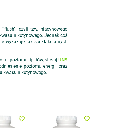
"flush", czyli tzw. niacynowego
e kwasu nikotynowego. Jednak coś
nie wykazuje tak spektakularnych
olu i poziomu lipidów, stosuj
UNS
dniesienie poziomu energii oraz
du kwasu nikotynowego.
favorite_border
favorite_border