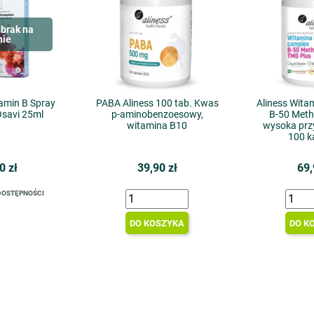
brak na
nie
amin B Spray
PABA Aliness 100 tab. Kwas
Aliness Wita
Osavi 25ml
p-aminobenzoesowy,
B-50 Meth
witamina B10
wysoka prz
100 k
0 zł
39,90 zł
69,
DOSTĘPNOŚCI
DO KOSZYKA
DO K