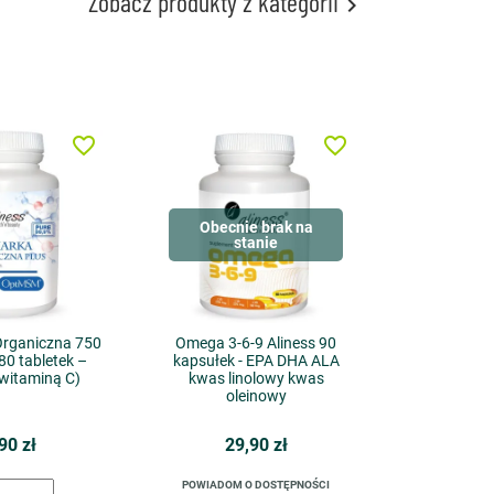
Zobacz produkty z kategorii

favorite_border
favorite_border
Obecnie brak na
stanie
Organiczna 750
Omega 3-6-9 Aliness 90
0 tabletek –
kapsułek - EPA DHA ALA
 witaminą C)
kwas linolowy kwas
oleinowy
90 zł
29,90 zł
POWIADOM O DOSTĘPNOŚCI