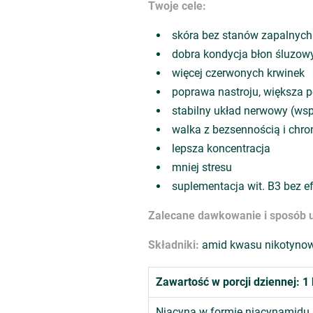
Twoje cele:
skóra bez stanów zapalnych
dobra kondycja błon śluzow
więcej czerwonych krwinek
poprawa nastroju, większa 
stabilny układ nerwowy (wspar
walka z bezsennością i ch
lepsza koncentracja
mniej stresu
suplementacja wit. B3 bez e
Zalecane dawkowanie i sposób u
Składniki:
amid kwasu nikotynoweg
Zawartość w porcji dziennej: 
Niacyna w formie niacynamidu