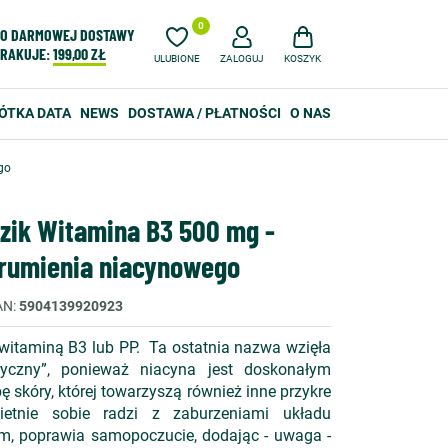
0
O DARMOWEJ DOSTAWY
RAKUJE:
199,00 ZŁ
ULUBIONE
ZALOGUJ
KOSZYK
ÓTKA DATA
NEWS
DOSTAWA / PŁATNOŚCI
O NAS
go
zik Witamina B3 500 mg -
 rumienia niacynowego
AN
5904139920923
 witaminą B3 lub PP. Ta ostatnia nazwa wzięła
ryczny”, ponieważ niacyna jest doskonałym
 skóry, której towarzyszą również inne przykre
etnie sobie radzi z zaburzeniami układu
m, poprawia samopoczucie, dodając - uwaga -