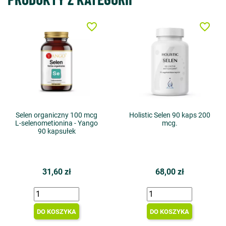
favorite_border
favorite_border
Selen organiczny 100 mcg
Holistic Selen 90 kaps 200
L-selenometionina - Yango
mcg.
90 kapsułek
31,60 zł
68,00 zł
DO KOSZYKA
DO KOSZYKA