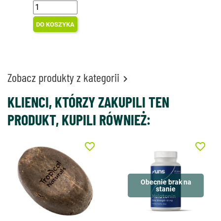
DO KOSZYKA
Zobacz produkty z kategorii

KLIENCI, KTÓRZY ZAKUPILI TEN
PRODUKT, KUPILI RÓWNIEŻ:
favorite_border
favorite_border
Obecnie brak na
stanie