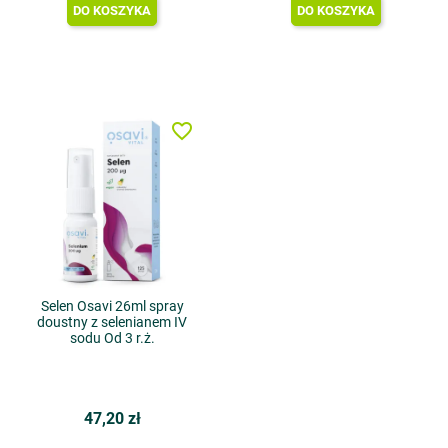
DO KOSZYKA
DO KOSZYKA
favorite_border
Selen Osavi 26ml spray
doustny z selenianem IV
sodu Od 3 r.ż.
47,20 zł