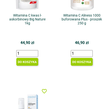
Witamina C kwas l-
Witamina C Aliness 1000
askorbinowy Big Nature
buforowana Plus - proszek
1kg
250 g
44,90 zł
46,90 zł
DO KOSZYKA
DO KOSZYKA
favorite_border