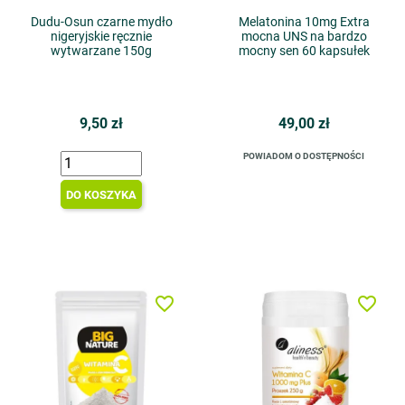
Dudu-Osun czarne mydło
Melatonina 10mg Extra
nigeryjskie ręcznie
mocna UNS na bardzo
wytwarzane 150g
mocny sen 60 kapsułek
9,50 zł
49,00 zł
POWIADOM O DOSTĘPNOŚCI
DO KOSZYKA
favorite_border
favorite_border