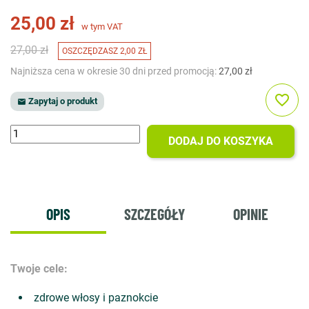
25,00 zł
w tym VAT
27,00 zł
OSZCZĘDZASZ 2,00 ZŁ
Najniższa cena w okresie 30 dni przed promocją:
27,00 zł
favorite_border
Zapytaj o produkt

DODAJ DO KOSZYKA
OPIS
SZCZEGÓŁY
OPINIE
Twoje cele:
zdrowe włosy i paznokcie