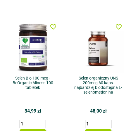
favorite_border
favorite_border
Selen Bio 100 mcg -
Selen organiczny UNS
BeOrganic Aliness 100
200mcg 60 kaps.
tabletek
najbardziej biodostępna L-
selenometionina
34,99 zł
48,00 zł